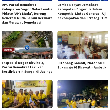
DPC Partai Demokrat
Lomba Rakyat Demokrat
Kabupaten Bogor Gelar Lomba
Kabupaten Bogor Hadirkan
Pidato “AHY Muda”, Dorong
Kompetisi Lintas Generasi, Uji
Generasi Muda Berani Bersuara
Kekompakan dan Strategi Tim
dan Merawat Demokrasi
Ekspedisi Bogor Biru ke-5,
Ditopang Bambu, Plafon SDN
Partai Demokrat Lakukan
Sukamaju 08 Khawatir Ambruk
Bersih-bersih Sungai di Jasinga