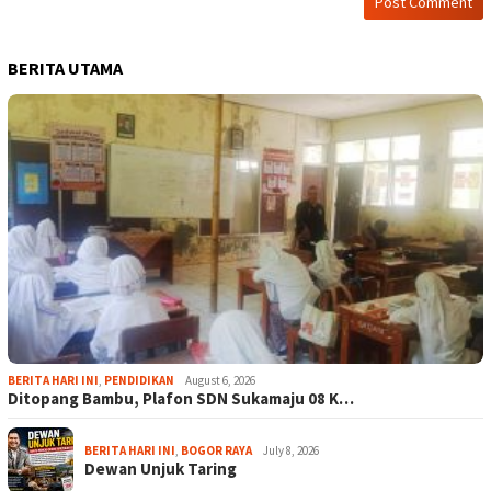
BERITA UTAMA
BERITA HARI INI
,
PENDIDIKAN
August 6, 2026
Ditopang Bambu, Plafon SDN Sukamaju 08 K…
BERITA HARI INI
,
BOGOR RAYA
July 8, 2026
Dewan Unjuk Taring