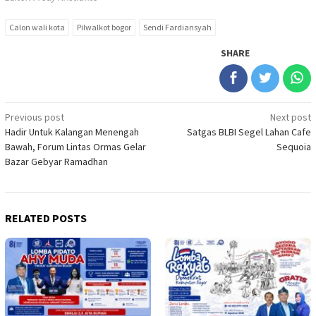
Calon wali kota
Pilwalkot bogor
Sendi Fardiansyah
SHARE
Post
Previous post
Next post
Hadir Untuk Kalangan Menengah
Satgas BLBI Segel Lahan Cafe
navigation
Bawah, Forum Lintas Ormas Gelar
Sequoia
Bazar Gebyar Ramadhan
RELATED POSTS