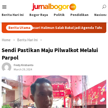
Skip
Mobile
to
Menu
content
Berita Hari Ini
Bogor Raya
Politik
Pendidikan
Nasional
ur Malasari Halimun Salak Bakal jadi Agenda Tahunan
Berita Utama
Gab
Home
Berita Hari Ini
Sendi Pastikan Maju Pilwalkot Melalui
Parpol
Fredy Kristianto
March 29, 2024