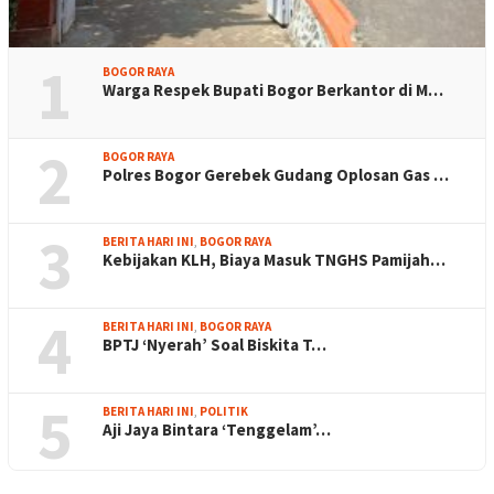
1
BOGOR RAYA
Warga Respek Bupati Bogor Berkantor di M…
2
BOGOR RAYA
Polres Bogor Gerebek Gudang Oplosan Gas …
3
BERITA HARI INI
,
BOGOR RAYA
Kebijakan KLH, Biaya Masuk TNGHS Pamijah…
4
BERITA HARI INI
,
BOGOR RAYA
BPTJ ‘Nyerah’ Soal Biskita T…
5
BERITA HARI INI
,
POLITIK
Aji Jaya Bintara ‘Tenggelam’…