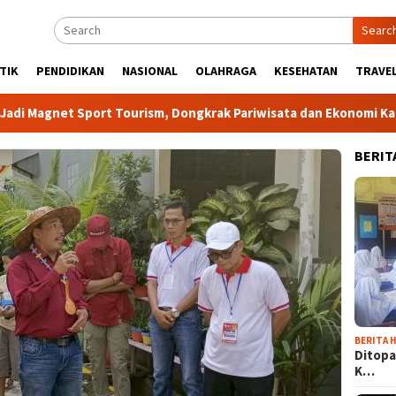
Searc
TIK
PENDIDIKAN
NASIONAL
OLAHRAGA
KESEHATAN
TRAVEL
Tourism, Dongkrak Pariwisata dan Ekonomi Kabupaten Bogor
BERIT
BERITA H
Ditopa
K…