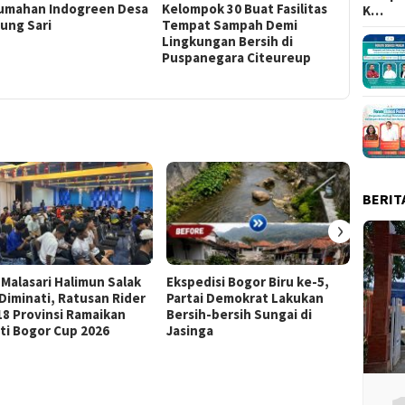
umahan Indogreen Desa
Kelompok 30 Buat Fasilitas
Berkunj
K…
ung Sari
Tempat Sampah Demi
Naba
Lingkungan Bersih di
Puspanegara Citeureup
BERIT
›
 Malasari Halimun Salak
Ekspedisi Bogor Biru ke-5,
Eksped
 Diminati, Ratusan Rider
Partai Demokrat Lakukan
Pangr
 18 Provinsi Ramaikan
Bersih-bersih Sungai di
Masyar
ti Bogor Cup 2026
Jasinga
Samp