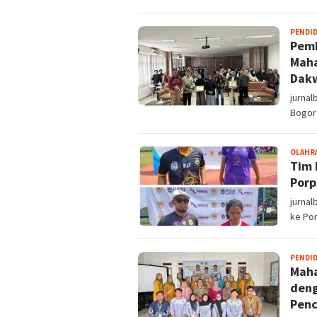
PENDI
Pemb
Maha
Dakw
jurnal
Bogor
OLAHR
Tim 
Porp
jurnal
ke Po
PENDI
Maha
deng
Penc