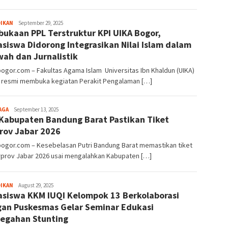
Sayyev
DIKAN
September 29, 2025
ukaan PPL Terstruktur KPI UIKA Bogor,
siswa Didorong Integrasikan Nilai Islam dalam
ah dan Jurnalistik
bogor.com – Fakultas Agama Islam Universitas Ibn Khaldun (UIKA)
 resmi membuka kegiatan Perakit Pengalaman […]
Aga
AGA
September 13, 2025
Kabupaten Bandung Barat Pastikan Tiket
Alamanda
rov Jabar 2026
bogor.com – Kesebelasan Putri Bandung Barat memastikan tiket
rprov Jabar 2026 usai mengalahkan Kabupaten […]
Sayyev
DIKAN
August 29, 2025
siswa KKM IUQI Kelompok 13 Berkolaborasi
an Puskesmas Gelar Seminar Edukasi
egahan Stunting