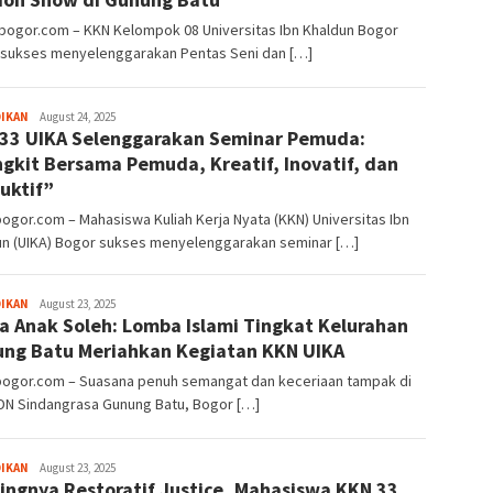
lbogor.com – KKN Kelompok 08 Universitas Ibn Khaldun Bogor
) sukses menyelenggarakan Pentas Seni dan […]
Sayyev
DIKAN
August 24, 2025
33 UIKA Selenggarakan Seminar Pemuda:
gkit Bersama Pemuda, Kreatif, Inovatif, dan
uktif”
bogor.com – Mahasiswa Kuliah Kerja Nyata (KKN) Universitas Ibn
un (UIKA) Bogor sukses menyelenggarakan seminar […]
Sayyev
DIKAN
August 23, 2025
 Anak Soleh: Lomba Islami Tingkat Kelurahan
ng Batu Meriahkan Kegiatan KKN UIKA
lbogor.com – Suasana penuh semangat dan keceriaan tampak di
SDN Sindangrasa Gunung Batu, Bogor […]
Sayyev
DIKAN
August 23, 2025
ingnya Restoratif Justice, Mahasiswa KKN 33