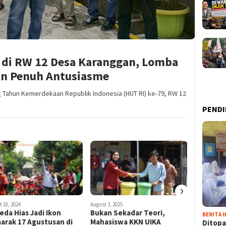
 di RW 12 Desa Karanggan, Lomba
an Penuh Antusiasme
g Tahun Kemerdekaan Republik Indonesia (HUT RI) ke-79, RW 12
PENDI
›
 18, 2024
August 3, 2025
July 23, 2024
da Hias Jadi Ikon
Bukan Sekadar Teori,
Mahasis
BERITA H
arak 17 Agustusan di
Mahasiswa KKN UIKA
Universi
Ditopa