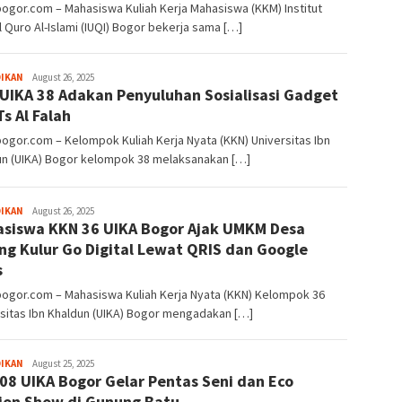
bogor.com – Mahasiswa Kuliah Kerja Mahasiswa (KKM) Institut
Quro Al-Islami (IUQI) Bogor bekerja sama […]
Sayyev
DIKAN
August 26, 2025
UIKA 38 Adakan Penyuluhan Sosialisasi Gadget
Ts Al Falah
bogor.com – Kelompok Kuliah Kerja Nyata (KKN) Universitas Ibn
un (UIKA) Bogor kelompok 38 melaksanakan […]
Sayyev
DIKAN
August 26, 2025
siswa KKN 36 UIKA Bogor Ajak UMKM Desa
ng Kulur Go Digital Lewat QRIS dan Google
s
bogor.com – Mahasiswa Kuliah Kerja Nyata (KKN) Kelompok 36
sitas Ibn Khaldun (UIKA) Bogor mengadakan […]
Sayyev
DIKAN
August 25, 2025
08 UIKA Bogor Gelar Pentas Seni dan Eco
ion Show di Gunung Batu