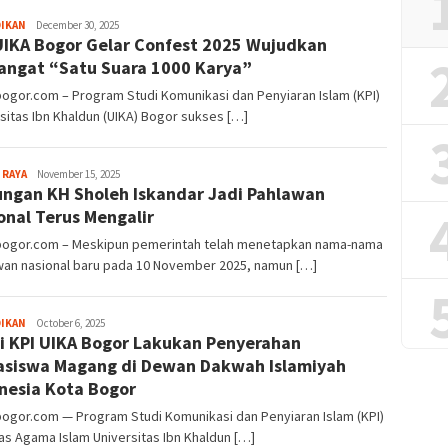
Sayyev
DIKAN
December 30, 2025
UIKA Bogor Gelar Confest 2025 Wujudkan
ngat “Satu Suara 1000 Karya”
bogor.com – Program Studi Komunikasi dan Penyiaran Islam (KPI)
sitas Ibn Khaldun (UIKA) Bogor sukses […]
Sayyev
 RAYA
November 15, 2025
ngan KH Sholeh Iskandar Jadi Pahlawan
onal Terus Mengalir
lbogor.com – Meskipun pemerintah telah menetapkan nama-nama
wan nasional baru pada 10 November 2025, namun […]
Sayyev
DIKAN
October 6, 2025
i KPI UIKA Bogor Lakukan Penyerahan
siswa Magang di Dewan Dakwah Islamiyah
nesia Kota Bogor
bogor.com — Program Studi Komunikasi dan Penyiaran Islam (KPI)
as Agama Islam Universitas Ibn Khaldun […]