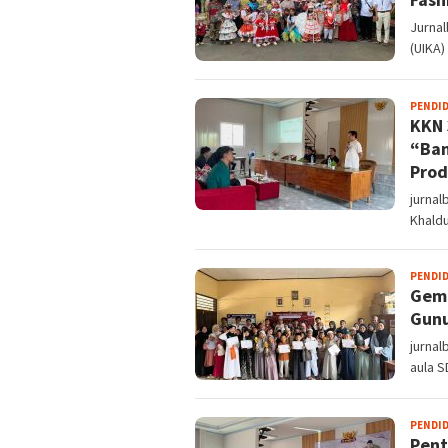
Jurna
(UIKA
PENDI
KKN 
“Ban
Prod
jurnal
Khald
PENDI
Gema
Gunu
jurna
aula 
PENDI
Pent