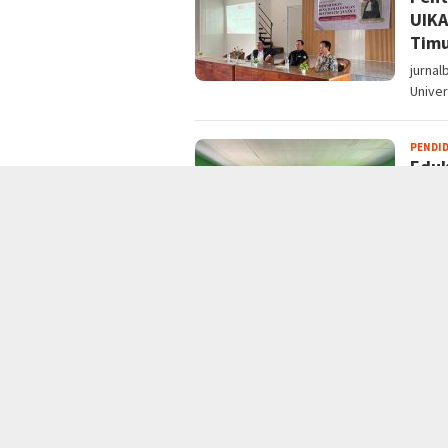
UIKA
Tim
jurnal
Univer
PENDI
Eduk
Pabu
cit
jurna
SDN Pa
PENDI
169 
Kola
Gun
Jurnal
Bogor