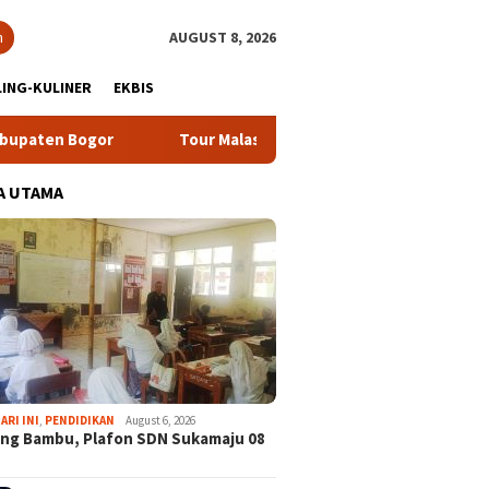
h
AUGUST 8, 2026
ING-KULINER
EKBIS
Tour Malasari Halimun Salak Kian Diminati, Ratusan Rider dari
A UTAMA
ARI INI
,
PENDIDIKAN
August 6, 2026
ng Bambu, Plafon SDN Sukamaju 08