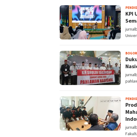
PENDI
KPI 
Sema
jurnal
Univer
BOGOR
Duku
Nasi
jurna
pahla
PENDI
Prod
Maha
Indo
jurnal
Fakult