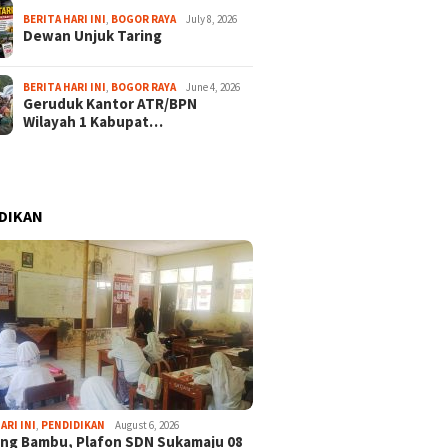
BERITA HARI INI
,
BOGOR RAYA
July 8, 2026
Dewan Unjuk Taring
BERITA HARI INI
,
BOGOR RAYA
June 4, 2026
Geruduk Kantor ATR/BPN
Wilayah 1 Kabupat…
DIKAN
August 4, 2025
July 25, 2024
wa KKN-T
Mahasiswa KKN UIKA
Pemerintah 
ARI INI
,
PENDIDIKAN
August 6, 2026
tas Ibn Khaldun
Luncurkan Website UMKM
Karanggan L
ng Bambu, Plafon SDN Sukamaju 08