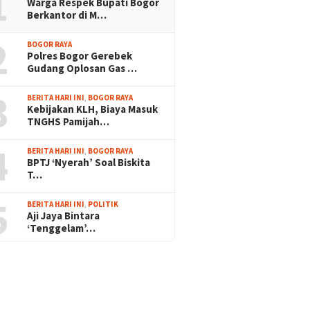
1
Warga Respek Bupati Bogor
Berkantor di M…
2
BOGOR RAYA
Polres Bogor Gerebek
Gudang Oplosan Gas …
3
BERITA HARI INI
,
BOGOR RAYA
Kebijakan KLH, Biaya Masuk
TNGHS Pamijah…
4
BERITA HARI INI
,
BOGOR RAYA
BPTJ ‘Nyerah’ Soal Biskita
T…
5
BERITA HARI INI
,
POLITIK
Aji Jaya Bintara
‘Tenggelam’…