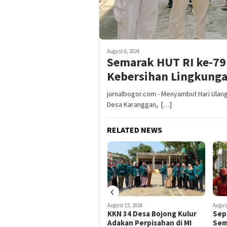
August 6, 2024
Semarak HUT RI ke-79
Kebersihan Lingkung
jurnalbogor.com - Menyambut Hari Ulan
Desa Karanggan, […]
RELATED NEWS
‹
June 6, 2024
August 15, 2024
August
Bawa Misi Perbaikan,
KKN 34 Desa Bojong Kulur
Sepe
Sayyid Rasyid Ridho Siap
Adakan Perpisahan di MI
Sem