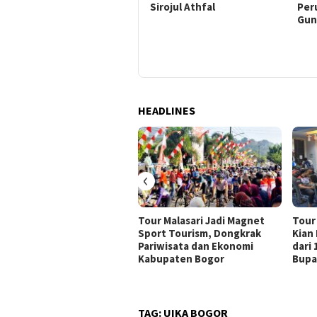
Maju Jadi Ketua DEMA FAI
Sirojul Athfal
Per
UIKA
Gun
HEADLINES
‹
Tour Malasari Jadi Magnet
Tour
Sport Tourism, Dongkrak
Kian
Pariwisata dan Ekonomi
dari
Kabupaten Bogor
Bupa
TAG:
UIKA BOGOR