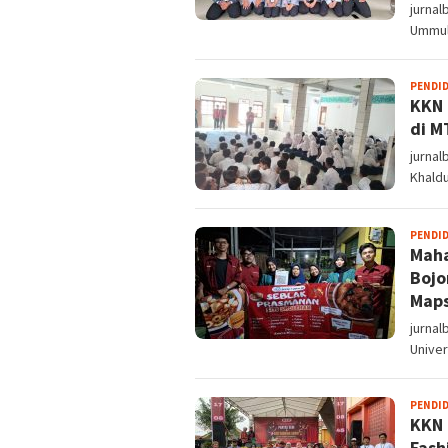
jurnal
Ummul 
PENDI
KKN 
di M
jurnal
Khald
PENDI
Maha
Bojo
Map
jurnal
Univer
PENDI
KKN 
Fash