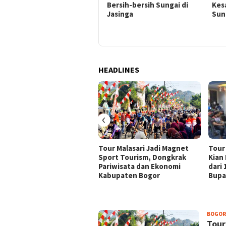
Rider dari 18 Provinsi
Bersih-bersih Sungai di
Kes
Ramaikan Bupati Bogor Cup
Jasinga
Sun
2026
HEADLINES
‹
Tour Malasari Jadi Magnet
Tour
Sport Tourism, Dongkrak
Kian
Pariwisata dan Ekonomi
dari
Kabupaten Bogor
Bupa
JURNALBOGOR.COM
BOGOR
Tour