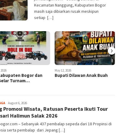
Kecamatan Nanggung, Kabupaten Bogor
masih saja dibiarkan rusak meskipun
setiap […]
›
 2026
May 12, 2026
Kabupaten Bogor dan
Bupati Dilawan Anak Buah
Gelar Turnam…
Aga
AGA
August 6, 2026
g Promosi Wisata, Ratusan Peserta Ikuti Tour
Alamanda
sari Halimun Salak 2026
bogor.com – Sebanyak 437 pembalap sepeda dari 18 Propinsi di
esia serta pembalap dari Jepang […]