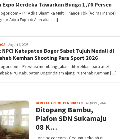
a Expo Merdeka Tawarkan Bunga 1,76 Persen
Alamanda
bogor.com – PT Adira Dinamika Multi Finance Tbk (Adira Finance)
lar Adira Expo di Alun-alun […]
Aga
AGA
August 6, 2026
t NPCI Kabupaten Bogor Sabet Tujuh Medali di
Alamanda
ehab Kemhan Shooting Para Sport 2026
lbogor.com – Prestasi membanggakan ditorehkan para atlet
bak NPCI Kabupaten Bogor dalam ajang Pusrehab Kemhan […]
BERITA HARI INI
,
PENDIDIKAN
August 6, 2026
Ditopang Bambu,
Plafon SDN Sukamaju
08 K…
jurnalbogor.com - Gedung sekolah di