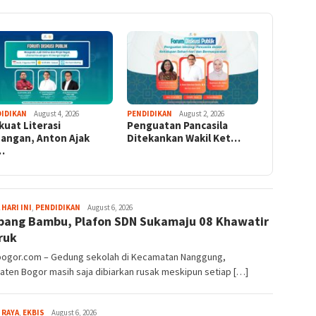
IDIKAN
August 4, 2026
PENDIDIKAN
August 2, 2026
kuat Literasi
Penguatan Pancasila
angan, Anton Ajak
Ditekankan Wakil Ket…
…
Aga
 HARI INI
,
PENDIDIKAN
August 6, 2026
pang Bambu, Plafon SDN Sukamaju 08 Khawatir
Alamanda
ruk
lbogor.com – Gedung sekolah di Kecamatan Nanggung,
ten Bogor masih saja dibiarkan rusak meskipun setiap […]
Aga
 RAYA
,
EKBIS
August 6, 2026