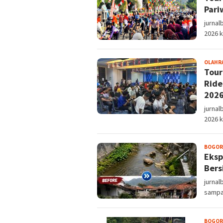
Pari
jurnal
2026 
OLAHR
Tour
Ride
202
jurnal
2026 
BOGOR
Eksp
Bers
jurna
sampa
BOGOR