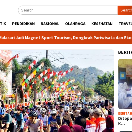
Searc
TIK
PENDIDIKAN
NASIONAL
OLAHRAGA
KESEHATAN
TRAVEL
t Sport Tourism, Dongkrak Pariwisata dan Ekonomi Kabupaten Bo
BERIT
BERITA H
Ditopa
K…