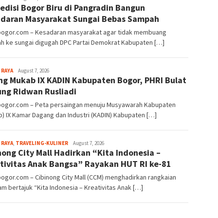
edisi Bogor Biru di Pangradin Bangun
daran Masyarakat Sungai Bebas Sampah
lbogor.com – Kesadaran masyarakat agar tidak membuang
h ke sungai digugah DPC Partai Demokrat Kabupaten […]
Aga
 RAYA
August 7, 2026
ng Mukab IX KADIN Kabupaten Bogor, PHRI Bulat
Alamanda
ng Ridwan Rusliadi
lbogor.com – Peta persaingan menuju Musyawarah Kabupaten
) IX Kamar Dagang dan Industri (KADIN) Kabupaten […]
Aga
 RAYA
,
TRAVELING-KULINER
August 7, 2026
nong City Mall Hadirkan “Kita Indonesia –
Alamanda
tivitas Anak Bangsa” Rayakan HUT RI ke-81
bogor.com – Cibinong City Mall (CCM) menghadirkan rangkaian
m bertajuk “Kita Indonesia – Kreativitas Anak […]