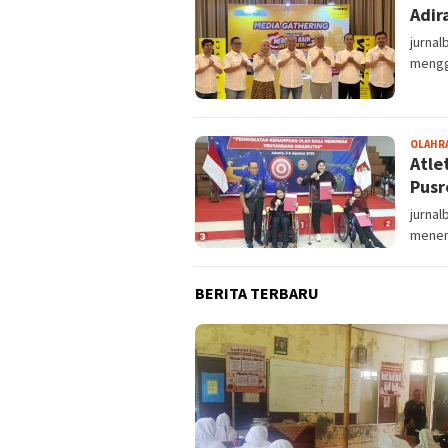
Adir
jurnal
mengge
OLAHR
Atle
Pusr
jurna
menem
BERITA TERBARU