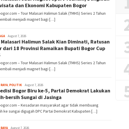
wisata dan Ekonomi Kabupaten Bogor
bogor.com – Tour Malasari Halimun Salak (TMHS) Series 2 Tahun
kembali menjadi magnet bagi […]
Aga
AGA
August 7, 2026
 Malasari Halimun Salak Kian Diminati, Ratusan
Alamanda
r dari 18 Provinsi Ramaikan Bupati Bogor Cup
6
bogor.com – Tour Malasari Halimun Salak (TMHS) Series 2 Tahun
kembali menjadi magnet bagi […]
Aga
 RAYA
,
POLITIK
August 7, 2026
edisi Bogor Biru ke-5, Partai Demokrat Lakukan
Alamanda
ih-bersih Sungai di Jasinga
lbogor.com – Kesadaran masyarakat agar tidak membuang
h ke sungai digugah DPC Partai Demokrat Kabupaten […]
Sayyev
 RAYA
August 7, 2026