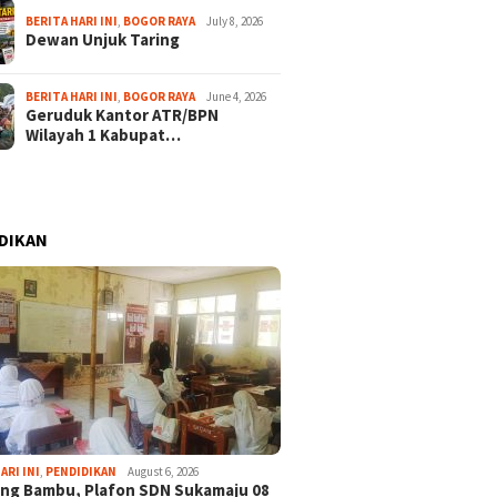
BERITA HARI INI
,
BOGOR RAYA
July 8, 2026
Dewan Unjuk Taring
BERITA HARI INI
,
BOGOR RAYA
June 4, 2026
Geruduk Kantor ATR/BPN
Wilayah 1 Kabupat…
DIKAN
August 6, 2026
6
August 6, 2026
Ditopang Bambu, Plafon
 City Mall Hadirkan
Adira Expo M
ARI INI
,
PENDIDIKAN
August 6, 2026
SDN Sukamaju 08 Khawatir
donesia –
Tawarkan Bun
ng Bambu, Plafon SDN Sukamaju 08