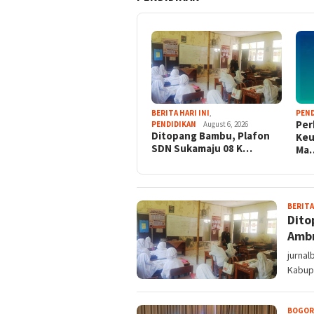
BERITA HARI INI
,
PEND
Per
PENDIDIKAN
August 6, 2026
Ditopang Bambu, Plafon
Keu
SDN Sukamaju 08 K…
Ma
BERITA
Dito
Amb
jurna
Kabupa
BOGOR