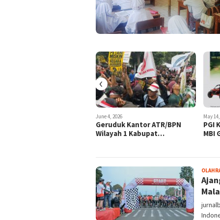
‹
8, 2026
June 4, 2026
May 14,
wan Unjuk Taring
Geruduk Kantor ATR/BPN
PGI 
Wilayah 1 Kabupat…
MBI 
OLAHR
Ajan
Mala
jurnal
Indon