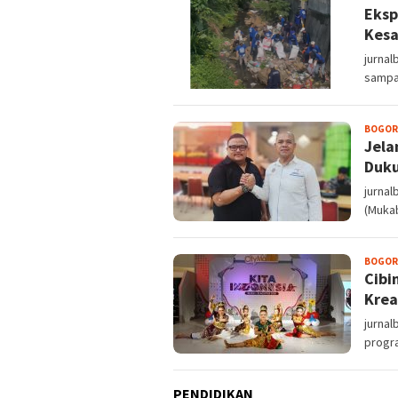
Eksp
Kesa
jurna
sampa
BOGOR
Jela
Duku
jurna
(Mukab
BOGOR
Cibi
Krea
jurnal
progra
PENDIDIKAN