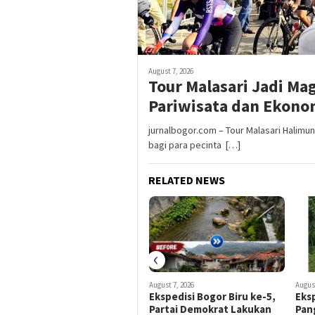
August 7, 2026
Tour Malasari Jadi Ma
Pariwisata dan Ekono
jurnalbogor.com – Tour Malasari Halimu
bagi para pecinta […]
RELATED NEWS
‹
August 7, 2026
August 7, 2026
August
Tour Malasari Halimun Salak
Ekspedisi Bogor Biru ke-5,
Eksp
Kian Diminati, Ratusan
Partai Demokrat Lakukan
Pan