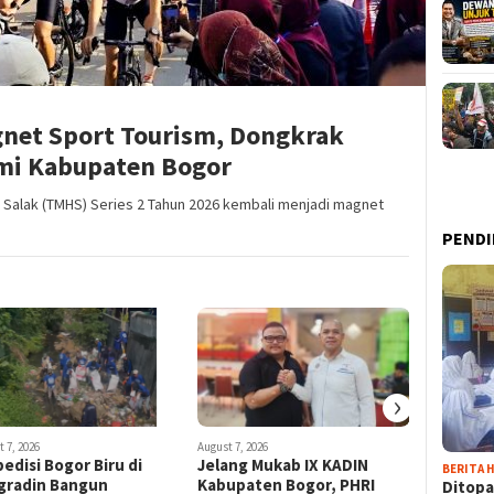
gnet Sport Tourism, Dongkrak
mi Kabupaten Bogor
n Salak (TMHS) Series 2 Tahun 2026 kembali menjadi magnet
PENDI
›
 7, 2026
August 7, 2026
August 7, 202
edisi Bogor Biru di
Jelang Mukab IX KADIN
Cibinong
BERITA H
gradin Bangun
Kabupaten Bogor, PHRI
“Kita In
Ditopa