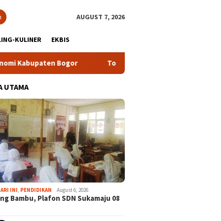
h
AUGUST 7, 2026
ING-KULINER
EKBIS
gor
Tour Malasari Halimun Salak Kian Diminati, Ratusan Ri
A UTAMA
ARI INI
,
PENDIDIKAN
August 6, 2026
ng Bambu, Plafon SDN Sukamaju 08