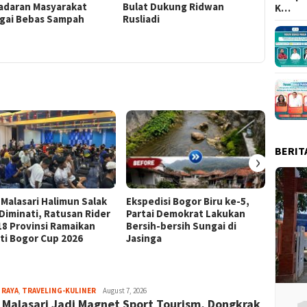
adaran Masyarakat
Bulat Dukung Ridwan
Kreativi
K…
gai Bebas Sampah
Rusliadi
Rayakan 
BERIT
›
 Malasari Halimun Salak
Ekspedisi Bogor Biru ke-5,
Eksped
 Diminati, Ratusan Rider
Partai Demokrat Lakukan
Pangr
 18 Provinsi Ramaikan
Bersih-bersih Sungai di
Masyar
ti Bogor Cup 2026
Jasinga
Samp
Aga
 RAYA
,
TRAVELING-KULINER
August 7, 2026
 Malasari Jadi Magnet Sport Tourism, Dongkrak
Alamanda