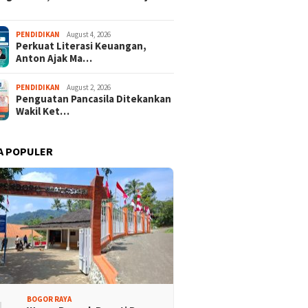
Ambruk
tas Anak Bangsa”
Persen
HUT RI ke-81
PENDIDIKAN
August 4, 2026
Perkuat Literasi Keuangan,
Anton Ajak Ma…
PENDIDIKAN
August 2, 2026
Penguatan Pancasila Ditekankan
Wakil Ket…
A POPULER
isi Bogor Biru di
Jelang Mukab IX KADIN
adin Bangun Kesadaran
Kabupaten Bogor, PHRI Bulat
akat Sungai Bebas
Dukung Ridwan Rusliadi
ah
BOGOR RAYA