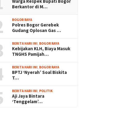
1
Warga Respek Bupati Bogor
Berkantor di M…
2
BOGOR RAYA
Polres Bogor Gerebek
Gudang Oplosan Gas …
3
BERITA HARI INI
,
BOGOR RAYA
Kebijakan KLH, Biaya Masuk
TNGHS Pamijah…
4
BERITA HARI INI
,
BOGOR RAYA
BPTJ ‘Nyerah’ Soal Biskita
T…
5
BERITA HARI INI
,
POLITIK
Aji Jaya Bintara
‘Tenggelam’…