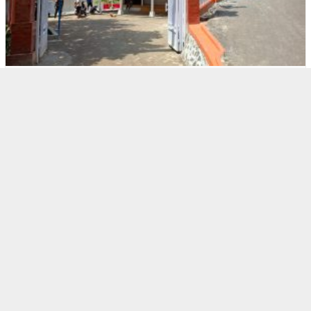
1
BOGOR RAYA
Warga Respek Bupati Bogor Berkantor di M…
2
BOGOR RAYA
Polres Bogor Gerebek Gudang Oplosan Gas …
3
BERITA HARI INI
,
BOGOR RAYA
Kebijakan KLH, Biaya Masuk TNGHS Pamijah…
4
BERITA HARI INI
,
BOGOR RAYA
BPTJ ‘Nyerah’ Soal Biskita T…
5
BERITA HARI INI
,
POLITIK
Aji Jaya Bintara ‘Tenggelam’…