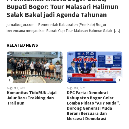
Bupati Bogor: Tour Malasari Halimun
Salak Bakal jadi Agenda Tahunan
jurnalbogor.com – Pemerintah Kabupaten (Pemkab) Bogor
berencana menjadikan Bupati Cup Tour Malasari Halimun Salak […]
RELATED NEWS
‹
›
August 8, 2026
August 8, 2026
A
n
Komunitas TiduRUN Jajal
DPC Partai Demokrat
Jalur Baru Trekking dan
Kabupaten Bogor Gelar
Trail Run
Lomba Pidato “AHY Muda”,
K
Dorong Generasi Muda
Berani Bersuara dan
S
Merawat Demokrasi