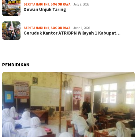
BERITA HARI INI
,
BOGOR RAYA
July 8, 2026
Dewan Unjuk Taring
BERITA HARI INI
,
BOGOR RAYA
June 4, 2026
Geruduk Kantor ATR/BPN Wilayah 1 Kabupat…
PENDIDIKAN