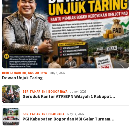
BERITA HARI INI
,
BOGOR RAYA
July 8, 2026
Dewan Unjuk Taring
BERITA HARI INI
,
BOGOR RAYA
June 4, 2026
Geruduk Kantor ATR/BPN Wilayah 1 Kabupat…
BERITA HARI INI
,
OLAHRAGA
May 14, 2026
PGI Kabupaten Bogor dan MBI Gelar Turnam…