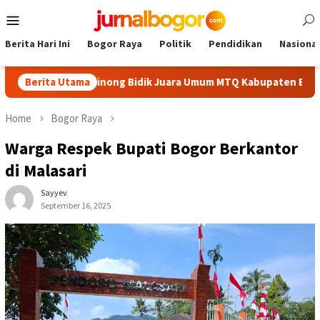
Skip
Mobile
to
Menu
content
Berita Hari Ini
Bogor Raya
Politik
Pendidikan
Nasional
rbaik, Cibinong Bidik Juara Umum MTQ Kabupaten Empat Kali Be
Berita Utama
Home
Bogor Raya
Warga Respek Bupati Bogor Berkantor
di Malasari
Sayyev
September 16, 2025