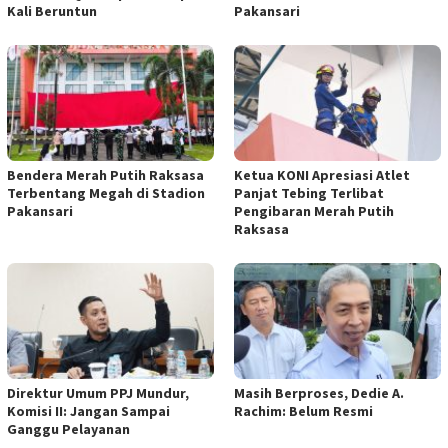
Kali Beruntun
Pakansari
Bendera Merah Putih Raksasa
Ketua KONI Apresiasi Atlet
Terbentang Megah di Stadion
Panjat Tebing Terlibat
Pakansari
Pengibaran Merah Putih
Raksasa
Direktur Umum PPJ Mundur,
Masih Berproses, Dedie A.
Komisi II: Jangan Sampai
Rachim: Belum Resmi
Ganggu Pelayanan