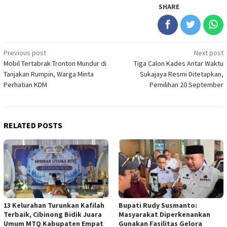
SHARE
Post
Previous post
Next post
Mobil Tertabrak Tronton Mundur di
Tiga Calon Kades Antar Waktu
navigation
Tanjakan Rumpin, Warga Minta
Sukajaya Resmi Ditetapkan,
Perhatian KDM
Pemilihan 20 September
RELATED POSTS
13 Kelurahan Turunkan Kafilah
Bupati Rudy Susmanto:
Terbaik, Cibinong Bidik Juara
Masyarakat Diperkenankan
Umum MTQ Kabupaten Empat
Gunakan Fasilitas Gelora