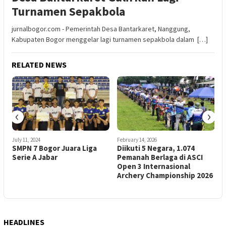
Turnamen Sepakbola
jurnalbogor.com - Pemerintah Desa Bantarkaret, Nanggung,
Kabupaten Bogor menggelar lagi turnamen sepakbola dalam […]
RELATED NEWS
‹
›
July 11, 2024
February 14, 2026
J
SMPN 7 Bogor Juara Liga
Diikuti 5 Negara, 1.074
I
h
Serie A Jabar
Pemanah Berlaga di ASCI
Open 3 Internasional
P
Archery Championship 2026
B
HEADLINES