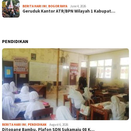
BERITA HARI INI
,
BOGOR RAYA
June 4, 2026
Geruduk Kantor ATR/BPN Wilayah 1 Kabupat…
PENDIDIKAN
BERITA HARI INI
,
PENDIDIKAN
August 6, 2026
Ditopang Bambu, Plafon SDN Sukamaju 08 K…