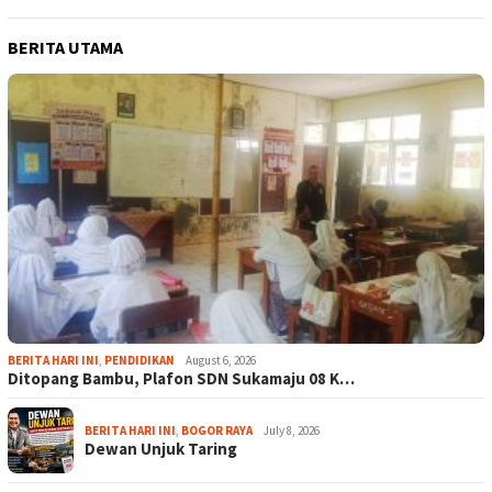
BERITA UTAMA
BERITA HARI INI
,
PENDIDIKAN
August 6, 2026
Ditopang Bambu, Plafon SDN Sukamaju 08 K…
BERITA HARI INI
,
BOGOR RAYA
July 8, 2026
Dewan Unjuk Taring