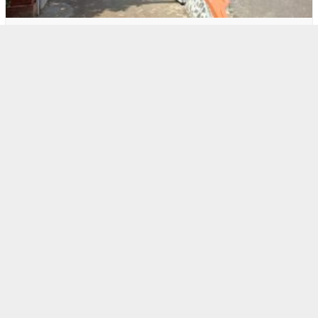
1
BOGOR RAYA
Warga Respek Bupati Bogor Berkantor di M…
2
BOGOR RAYA
Polres Bogor Gerebek Gudang Oplosan Gas …
3
BERITA HARI INI
,
BOGOR RAYA
Kebijakan KLH, Biaya Masuk TNGHS Pamijah…
4
BERITA HARI INI
,
BOGOR RAYA
BPTJ ‘Nyerah’ Soal Biskita T…
5
BERITA HARI INI
,
POLITIK
Aji Jaya Bintara ‘Tenggelam’…