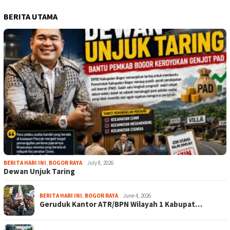
BERITA UTAMA
BERITA HARI INI
,
BOGOR RAYA
July 8, 2026
Dewan Unjuk Taring
BERITA HARI INI
,
BOGOR RAYA
June 4, 2026
Geruduk Kantor ATR/BPN Wilayah 1 Kabupat…