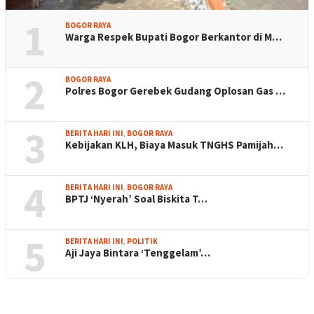
1
BOGOR RAYA
Warga Respek Bupati Bogor Berkantor di M…
2
BOGOR RAYA
Polres Bogor Gerebek Gudang Oplosan Gas …
3
BERITA HARI INI
,
BOGOR RAYA
Kebijakan KLH, Biaya Masuk TNGHS Pamijah…
4
BERITA HARI INI
,
BOGOR RAYA
BPTJ ‘Nyerah’ Soal Biskita T…
5
BERITA HARI INI
,
POLITIK
Aji Jaya Bintara ‘Tenggelam’…