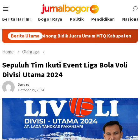
Skip
Mobile
to
Menu
content
Berita Hari Ini
Bogor Raya
Politik
Pendidikan
Nasional
erbaik, Cibinong Bidik Juara Umum MTQ Kabupaten Empat Kali Be
Berita Utama
Home
Olahraga
Sepuluh Tim Ikuti Event Liga Bola Voli
Divisi Utama 2024
Sayyev
October 19, 2024