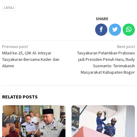
LIVOLI
SHARE
Post
Previous post
Next post
Milad ke-25, LDK Al- Intisyar
Tasyakuran Pelantikan Prabowo
navigation
Tasyakuran Bersama Kader dan
jadi Presiden Penuh Haru, Rudy
Alumni
Susmanto: Terimakasih
Masyarakat Kabupaten Bogor
RELATED POSTS