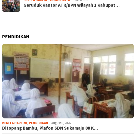
BERITA HARI INI
,
BOGOR RAYA
June 4, 2026
Geruduk Kantor ATR/BPN Wilayah 1 Kabupat…
PENDIDIKAN
BERITA HARI INI
,
PENDIDIKAN
August 6, 2026
Ditopang Bambu, Plafon SDN Sukamaju 08 K…