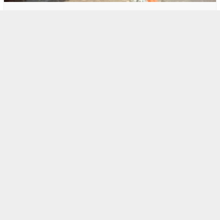
1
BOGOR RAYA
Warga Respek Bupati Bogor Berkantor di M…
2
BOGOR RAYA
Polres Bogor Gerebek Gudang Oplosan Gas …
3
BERITA HARI INI
,
BOGOR RAYA
Kebijakan KLH, Biaya Masuk TNGHS Pamijah…
4
BERITA HARI INI
,
BOGOR RAYA
BPTJ ‘Nyerah’ Soal Biskita T…
5
BERITA HARI INI
,
POLITIK
Aji Jaya Bintara ‘Tenggelam’…