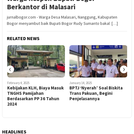
Berkantor di Malasari
jurnalbogor.com - Warga Desa Malasari, Nanggung, Kabupaten
Bogor menyambut baik Bupati Bogor Rudy Sumanto bakal […]
RELATED NEWS
‹
›
February 4, 2025
January 14, 2025
J
Kebijakan KLH, Biaya Masuk
BPTJ ‘Nyerah’ Soal Biskita
TNGHS Pamijahan
Trans Pakuan, Begini
N
Berdasarkan PP 36 Tahun
Penjelasannya
G
2024
HEADLINES