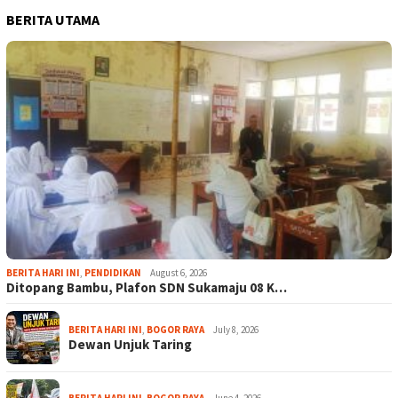
BERITA UTAMA
BERITA HARI INI
,
PENDIDIKAN
August 6, 2026
Ditopang Bambu, Plafon SDN Sukamaju 08 K…
BERITA HARI INI
,
BOGOR RAYA
July 8, 2026
Dewan Unjuk Taring