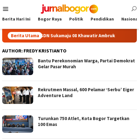
Skip
Mobile
to
Menu
content
Berita Hari Ini
Bogor Raya
Politik
Pendidikan
Nasional
u, Plafon SDN Sukamaju 08 Khawatir Ambruk
Berita Utama
Adira Expo
AUTHOR:
FREDY KRISTIANTO
Bantu Perekonomian Warga, Partai Demokrat
Gelar Pasar Murah
Rekrutmen Massal, 600 Pelamar ‘Serbu’ Eiger
Adventure Land
Turunkan 750 Atlet, Kota Bogor Targetkan
100 Emas