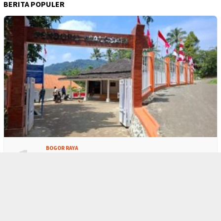
BERITA POPULER
1
BOGOR RAYA
Warga Respek Bupati Bogor Berkantor di M…
2
BOGOR RAYA
Polres Bogor Gerebek Gudang Oplosan Gas …