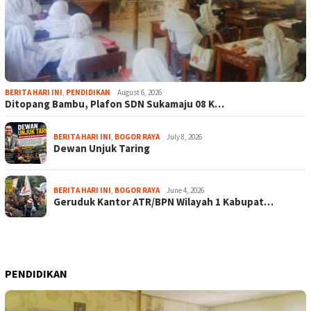
BERITA HARI INI
,
PENDIDIKAN
August 6, 2026
Ditopang Bambu, Plafon SDN Sukamaju 08 K…
BERITA HARI INI
,
BOGOR RAYA
July 8, 2026
Dewan Unjuk Taring
BERITA HARI INI
,
BOGOR RAYA
June 4, 2026
Geruduk Kantor ATR/BPN Wilayah 1 Kabupat…
PENDIDIKAN