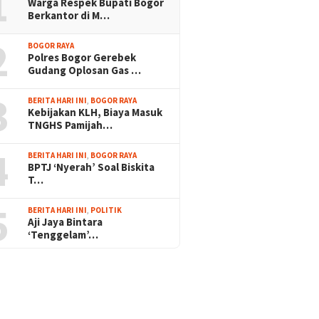
1
Warga Respek Bupati Bogor
Berkantor di M…
2
BOGOR RAYA
Polres Bogor Gerebek
Gudang Oplosan Gas …
3
BERITA HARI INI
,
BOGOR RAYA
Kebijakan KLH, Biaya Masuk
TNGHS Pamijah…
4
BERITA HARI INI
,
BOGOR RAYA
BPTJ ‘Nyerah’ Soal Biskita
T…
5
BERITA HARI INI
,
POLITIK
Aji Jaya Bintara
‘Tenggelam’…