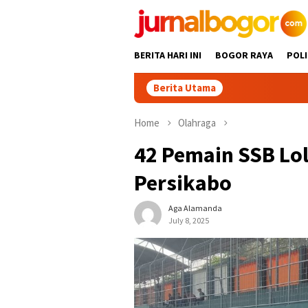
Skip
to
content
BERITA HARI INI
BOGOR RAYA
POLI
Berita Utama
Promosikan W
Home
Olahraga
42 Pemain SSB Lo
Persikabo
Aga Alamanda
July 8, 2025