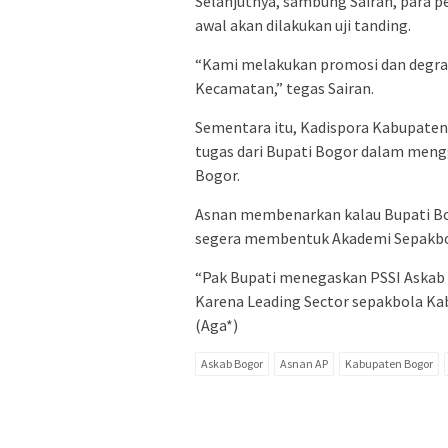
Selanjutnya, sambung Sairan, para p
awal akan dilakukan uji tanding.
“Kami melakukan promosi dan degrad
Kecamatan,” tegas Sairan.
Sementara itu, Kadispora Kabupate
tugas dari Bupati Bogor dalam meng
Bogor.
Asnan membenarkan kalau Bupati Bo
segera membentuk Akademi Sepakbola
“Pak Bupati menegaskan PSSI Askab
Karena Leading Sector sepakbola Kab
(Aga*)
Askab Bogor
Asnan AP
Kabupaten Bogor