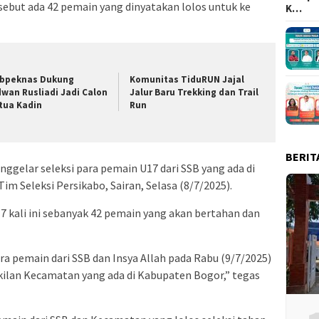
rsebut ada 42 pemain yang dinyatakan lolos untuk ke
K…
bpeknas Dukung
Komunitas TiduRUN Jajal
dwan Rusliadi Jadi Calon
Jalur Baru Trekking dan Trail
tua Kadin
Run
BERIT
nggelar seleksi para pemain U17 dari SSB yang ada di
im Seleksi Persikabo, Sairan, Selasa (8/7/2025).
7 kali ini sebanyak 42 pemain yang akan bertahan dan
ara pemain dari SSB dan Insya Allah pada Rabu (9/7/2025)
kilan Kecamatan yang ada di Kabupaten Bogor,” tegas