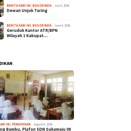
BERITA HARI INI
,
BOGOR RAYA
July 8, 2026
Dewan Unjuk Taring
BERITA HARI INI
,
BOGOR RAYA
June 4, 2026
Geruduk Kantor ATR/BPN
Wilayah 1 Kabupat…
DIKAN
ARI INI
,
PENDIDIKAN
August 6, 2026
ng Bambu, Plafon SDN Sukamaju 08