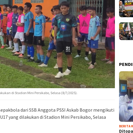
PENDI
ukan di Stadion Mini Persikabo, Selasa (8/7/2025).
sepakbola dari SSB Anggota PSSI Askab Bogor mengikuti
17 yang dilakukan di Stadion Mini Persikabo, Selasa
BERITA H
Ditopa