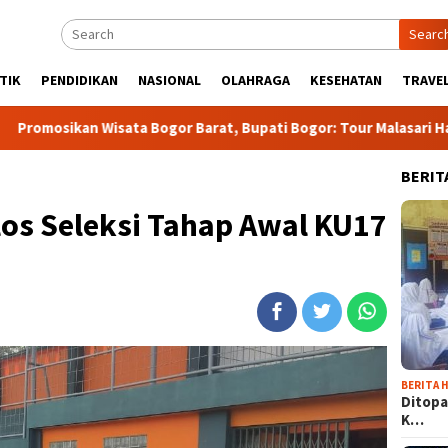
Searc
TIK
PENDIDIKAN
NASIONAL
OLAHRAGA
KESEHATAN
TRAVEL
isata Bogor Barat, Bupati Bogor: Tour Malasari Halimun Salak B
BERIT
los Seleksi Tahap Awal KU17
BERITA H
Ditopa
K…