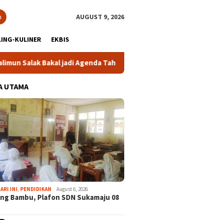
h
AUGUST 9, 2026
ING-KULINER
EKBIS
akal jadi Agenda Tahunan
Gabpeknas Dukung Ridwan Ruslia
A UTAMA
ARI INI
,
PENDIDIKAN
August 6, 2026
ng Bambu, Plafon SDN Sukamaju 08