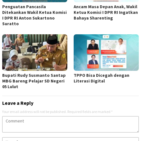
Penguatan Pancasila
Ancam Masa Depan Anak, Wakil
Ditekankan Wakil Ketua Komisi
Ketua Komisi I DPR RI Ingatkan
I DPR RI Anton Sukartono
Bahaya Sharenting
Suratto
Bupati Rudy Susmanto Santap
TPPO Bisa Dicegah dengan
MBG Bareng Pelajar SD Negeri
Literasi Digital
05 Lulut
Leave a Reply
Your email address will not be published.
Required fields are marked
*