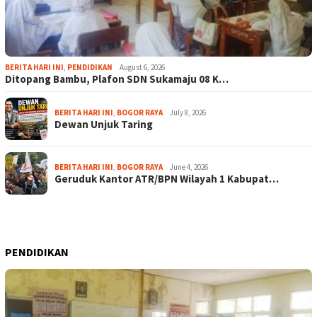
BERITA HARI INI
,
PENDIDIKAN
August 6, 2026
Ditopang Bambu, Plafon SDN Sukamaju 08 K…
BERITA HARI INI
,
BOGOR RAYA
July 8, 2026
Dewan Unjuk Taring
BERITA HARI INI
,
BOGOR RAYA
June 4, 2026
Geruduk Kantor ATR/BPN Wilayah 1 Kabupat…
PENDIDIKAN