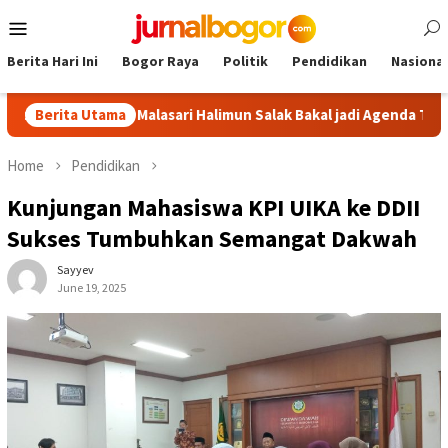
Skip
Mobile
to
Menu
content
Berita Hari Ini
Bogor Raya
Politik
Pendidikan
Nasional
or: Tour Malasari Halimun Salak Bakal jadi Agenda Tahunan
Berita Utama
Home
Pendidikan
Kunjungan Mahasiswa KPI UIKA ke DDII
Sukses Tumbuhkan Semangat Dakwah
Sayyev
June 19, 2025