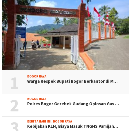
1
BOGOR RAYA
Warga Respek Bupati Bogor Berkantor di M…
2
BOGOR RAYA
Polres Bogor Gerebek Gudang Oplosan Gas …
3
BERITA HARI INI
,
BOGOR RAYA
Kebijakan KLH, Biaya Masuk TNGHS Pamijah…