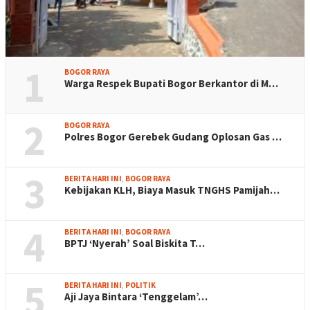
1
BOGOR RAYA
Warga Respek Bupati Bogor Berkantor di M…
2
BOGOR RAYA
Polres Bogor Gerebek Gudang Oplosan Gas …
3
BERITA HARI INI
,
BOGOR RAYA
Kebijakan KLH, Biaya Masuk TNGHS Pamijah…
4
BERITA HARI INI
,
BOGOR RAYA
BPTJ ‘Nyerah’ Soal Biskita T…
5
BERITA HARI INI
,
POLITIK
Aji Jaya Bintara ‘Tenggelam’…