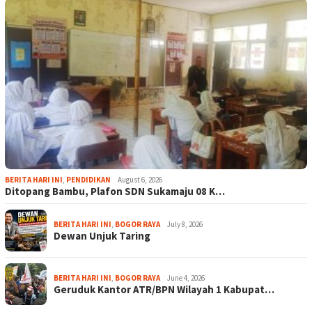
BERITA HARI INI
,
PENDIDIKAN
August 6, 2026
Ditopang Bambu, Plafon SDN Sukamaju 08 K…
BERITA HARI INI
,
BOGOR RAYA
July 8, 2026
Dewan Unjuk Taring
BERITA HARI INI
,
BOGOR RAYA
June 4, 2026
Geruduk Kantor ATR/BPN Wilayah 1 Kabupat…