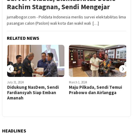
Rachim Stagnan, Sendi Mengejar
jurnalbogor.com - Poldata Indonesia merilis survei elektabilitas lima
pasangan calon (Paslon) wali kota dan wakil wali […]
RELATED NEWS
‹
›
July 31, 2024
March 1, 2024
J
Didukung NasDem, Sendi
Maju Pilkada, Sendi Temui
Fardiansyah Siap Emban
Prabowo dan Airlangga
A
Amanah
HEADLINES