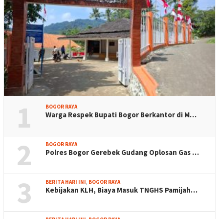
1
BOGOR RAYA
Warga Respek Bupati Bogor Berkantor di M…
2
BOGOR RAYA
Polres Bogor Gerebek Gudang Oplosan Gas …
3
BERITA HARI INI
,
BOGOR RAYA
Kebijakan KLH, Biaya Masuk TNGHS Pamijah…