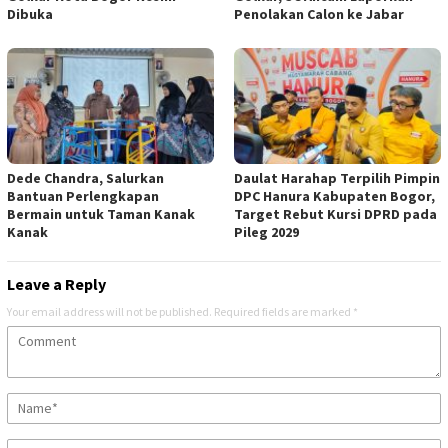
Dibuka
Penolakan Calon ke Jabar
Dede Chandra, Salurkan
Daulat Harahap Terpilih Pimpin
Bantuan Perlengkapan
DPC Hanura Kabupaten Bogor,
Bermain untuk Taman Kanak
Target Rebut Kursi DPRD pada
Kanak
Pileg 2029
Leave a Reply
Your email address will not be published.
Required fields are marked
*