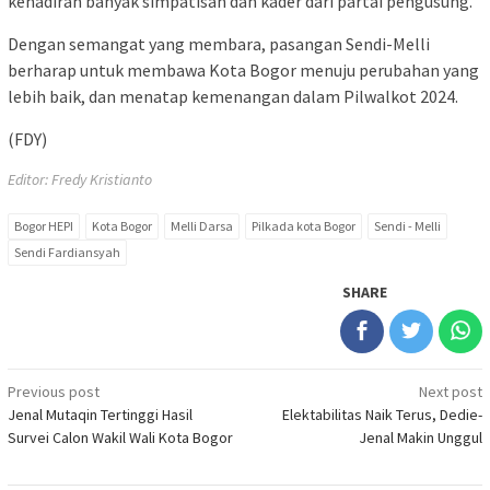
kehadiran banyak simpatisan dan kader dari partai pengusung.
Dengan semangat yang membara, pasangan Sendi-Melli
berharap untuk membawa Kota Bogor menuju perubahan yang
lebih baik, dan menatap kemenangan dalam Pilwalkot 2024.
(FDY)
Editor: Fredy Kristianto
Bogor HEPI
Kota Bogor
Melli Darsa
Pilkada kota Bogor
Sendi - Melli
Sendi Fardiansyah
SHARE
Post
Previous post
Next post
Jenal Mutaqin Tertinggi Hasil
Elektabilitas Naik Terus, Dedie-
navigation
Survei Calon Wakil Wali Kota Bogor
Jenal Makin Unggul