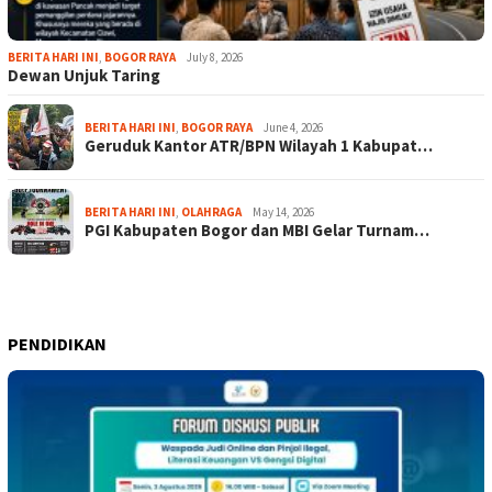
BERITA HARI INI
,
BOGOR RAYA
July 8, 2026
Dewan Unjuk Taring
BERITA HARI INI
,
BOGOR RAYA
June 4, 2026
Geruduk Kantor ATR/BPN Wilayah 1 Kabupat…
BERITA HARI INI
,
OLAHRAGA
May 14, 2026
PGI Kabupaten Bogor dan MBI Gelar Turnam…
PENDIDIKAN