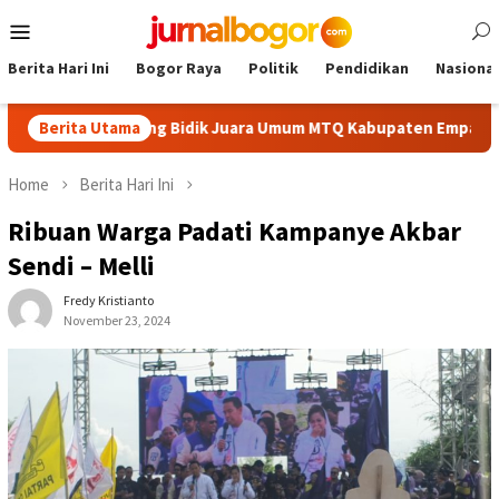
Skip
Mobile
to
Menu
content
Berita Hari Ini
Bogor Raya
Politik
Pendidikan
Nasional
k, Cibinong Bidik Juara Umum MTQ Kabupaten Empat Kali Berunt
Berita Utama
Home
Berita Hari Ini
Ribuan Warga Padati Kampanye Akbar
Sendi – Melli
Fredy Kristianto
November 23, 2024