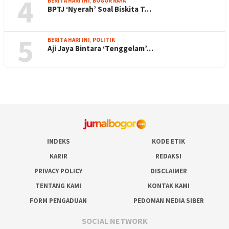
4
BERITA HARI INI
,
BOGOR RAYA
BPTJ ‘Nyerah’ Soal Biskita T…
5
BERITA HARI INI
,
POLITIK
Aji Jaya Bintara ‘Tenggelam’…
INDEKS
KODE ETIK
KARIR
REDAKSI
PRIVACY POLICY
DISCLAIMER
TENTANG KAMI
KONTAK KAMI
FORM PENGADUAN
PEDOMAN MEDIA SIBER
SOCIAL NETWORK