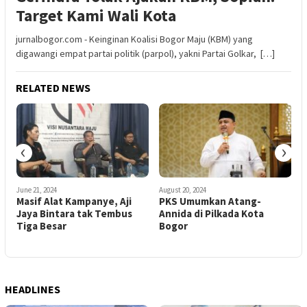
Target Kami Wali Kota
jurnalbogor.com - Keinginan Koalisi Bogor Maju (KBM) yang
digawangi empat partai politik (parpol), yakni Partai Golkar, […]
RELATED NEWS
‹
›
June 21, 2024
August 20, 2024
J
Masif Alat Kampanye, Aji
PKS Umumkan Atang-
P
Jaya Bintara tak Tembus
Annida di Pilkada Kota
T
Tiga Besar
Bogor
J
HEADLINES