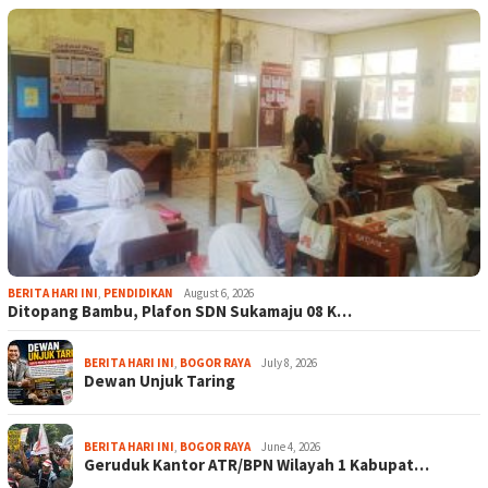
BERITA HARI INI
,
PENDIDIKAN
August 6, 2026
Ditopang Bambu, Plafon SDN Sukamaju 08 K…
BERITA HARI INI
,
BOGOR RAYA
July 8, 2026
Dewan Unjuk Taring
BERITA HARI INI
,
BOGOR RAYA
June 4, 2026
Geruduk Kantor ATR/BPN Wilayah 1 Kabupat…