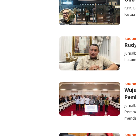
KPK G
Ketua
BOGOR
Rudy
jurnal
hukum
BOGOR
Wuju
Pem
jurna
Pembe
menda
BOGOR