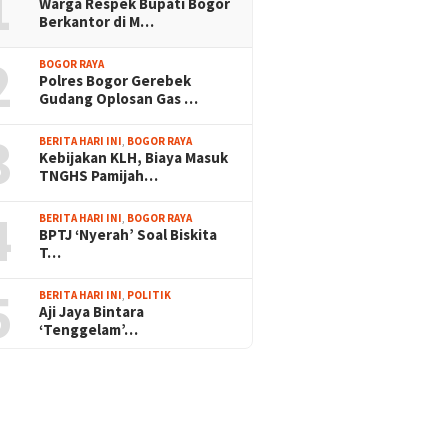
1
Warga Respek Bupati Bogor
Berkantor di M…
2
BOGOR RAYA
Polres Bogor Gerebek
Gudang Oplosan Gas …
3
BERITA HARI INI
,
BOGOR RAYA
Kebijakan KLH, Biaya Masuk
TNGHS Pamijah…
4
BERITA HARI INI
,
BOGOR RAYA
BPTJ ‘Nyerah’ Soal Biskita
T…
5
BERITA HARI INI
,
POLITIK
Aji Jaya Bintara
‘Tenggelam’…