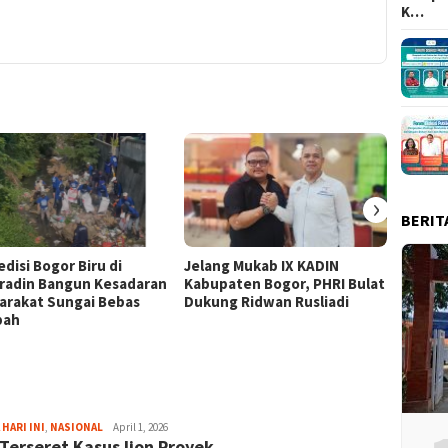
K…
Berinteg
›
BERIT
disi Bogor Biru di
Jelang Mukab IX KADIN
Cibino
radin Bangun Kesadaran
Kabupaten Bogor, PHRI Bulat
“Kita 
arakat Sungai Bebas
Dukung Ridwan Rusliadi
Anak 
pah
RI ke-
Aga
 HARI INI
,
NASIONAL
April 1, 2026
Terseret Kasus Ijon Proyek
Alamanda