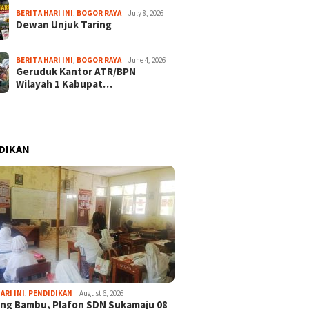
BERITA HARI INI
,
BOGOR RAYA
July 8, 2026
Dewan Unjuk Taring
BERITA HARI INI
,
BOGOR RAYA
June 4, 2026
Geruduk Kantor ATR/BPN
Wilayah 1 Kabupat…
DIKAN
January 20, 2026
June 13, 2025
Rudy Susmanto
Wujudkan Tata Kelola
KPK Ajak War
tmen Ciptakan
Bersih dari Praktik KKN,
Antisipasi Ko
ARI INI
,
PENDIDIKAN
August 6, 2026
ahan yang Bersih,
Pemkab Bogor Gandeng
Dini
ng Bambu, Plafon SDN Sukamaju 08
el dan
KPK