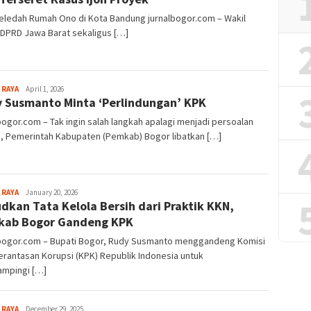
eledah Rumah Ono di Kota Bandung jurnalbogor.com – Wakil
 DPRD Jawa Barat sekaligus […]
Aga
 RAYA
April 1, 2026
 Susmanto Minta ‘Perlindungan’ KPK
Alamanda
bogor.com – Tak ingin salah langkah apalagi menjadi persoalan
, Pemerintah Kabupaten (Pemkab) Bogor libatkan […]
Aga
 RAYA
January 20, 2026
dkan Tata Kelola Bersih dari Praktik KKN,
Alamanda
kab Bogor Gandeng KPK
lbogor.com – Bupati Bogor, Rudy Susmanto menggandeng Komisi
rantasan Korupsi (KPK) Republik Indonesia untuk
mpingi […]
Aga
 RAYA
December 29, 2025