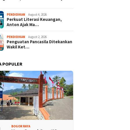
ritas
PENDIDIKAN
August 4, 2026
Perkuat Literasi Keuangan,
Anton Ajak Ma…
PENDIDIKAN
August 2, 2026
Penguatan Pancasila Ditekankan
Wakil Ket…
A POPULER
ng City Mall Hadirkan
Ditopang Bambu, Plafon SDN
Indonesia – Kreativitas
Sukamaju 08 Khawatir
Bangsa” Rayakan HUT
Ambruk
81
BOGOR RAYA