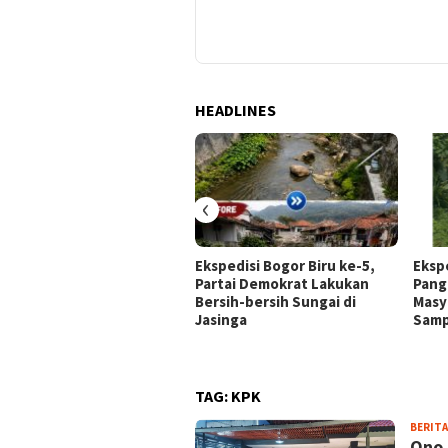
HEADLINES
‹
Ekspedisi Bogor Biru ke-5,
Ekspe
Partai Demokrat Lakukan
Pang
Bersih-bersih Sungai di
Masy
Jasinga
Sam
TAG:
KPK
BERITA
Ono 