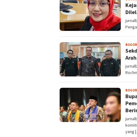
Keja
Dile
jurnal
Pengad
BOGOR
Sekd
Arah
jurnal
Rochma
BOGOR
Bupa
Peme
Beri
jurna
komit
yang 