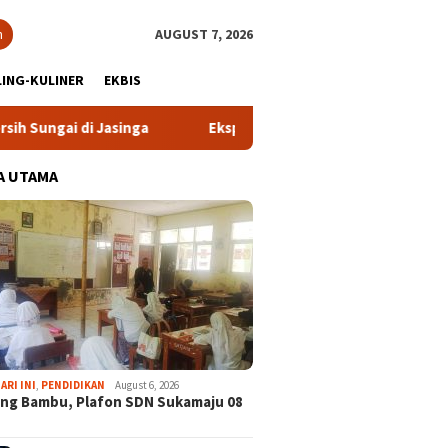
h
AUGUST 7, 2026
ING-KULINER
EKBIS
 Jasinga
Ekspedisi Bogor Biru di Pangradin Bangun Kesa
A UTAMA
ARI INI
,
PENDIDIKAN
August 6, 2026
ng Bambu, Plafon SDN Sukamaju 08