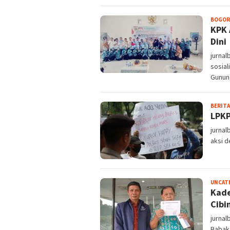
BOGOR
KPK 
Dini
jurna
sosia
Gunun
BERITA
LPKP
jurnal
aksi 
UNCAT
Kade
Cibi
jurna
Babak