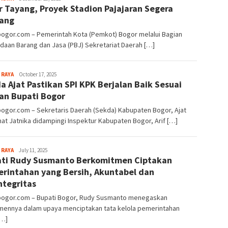
r Tayang, Proyek Stadion Pajajaran Segera
Alamanda
lang
bogor.com – Pemerintah Kota (Pemkot) Bogor melalui Bagian
aan Barang dan Jasa (PBJ) Sekretariat Daerah […]
Aga
 RAYA
October 17, 2025
a Ajat Pastikan SPI KPK Berjalan Baik Sesuai
Alamanda
an Bupati Bogor
bogor.com – Sekretaris Daerah (Sekda) Kabupaten Bogor, Ajat
t Jatnika didampingi Inspektur Kabupaten Bogor, Arif […]
Aga
 RAYA
July 11, 2025
ti Rudy Susmanto Berkomitmen Ciptakan
Alamanda
rintahan yang Bersih, Akuntabel dan
ntegritas
lbogor.com – Bupati Bogor, Rudy Susmanto menegaskan
mennya dalam upaya menciptakan tata kelola pemerintahan
[…]