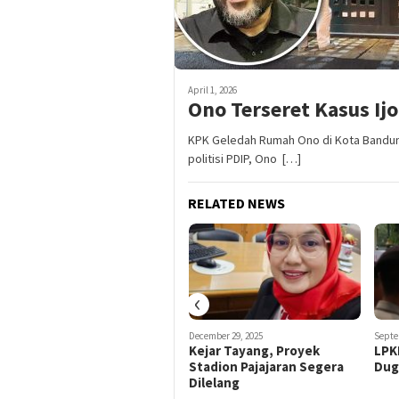
April 1, 2026
Ono Terseret Kasus Ij
KPK Geledah Rumah Ono di Kota Bandung
politisi PDIP, Ono […]
RELATED NEWS
‹
July 18, 2024
December 29, 2025
Septe
Kades Karang Tengah
Kejar Tayang, Proyek
LPK
Bogor Dilaporkan ke Kejari
Stadion Pajajaran Segera
Dug
Cibinong
Dilelang