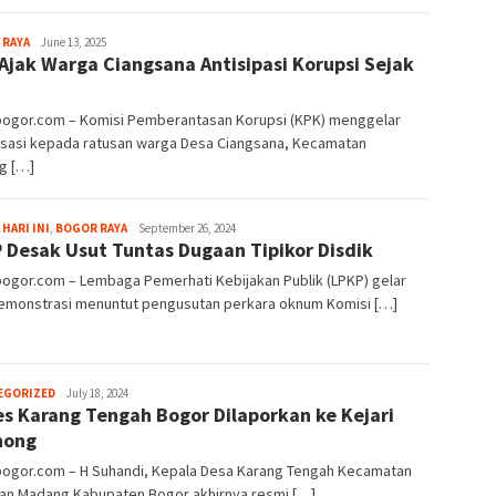
Sayyev
 RAYA
June 13, 2025
Ajak Warga Ciangsana Antisipasi Korupsi Sejak
lbogor.com – Komisi Pemberantasan Korupsi (KPK) menggelar
lisasi kepada ratusan warga Desa Ciangsana, Kecamatan
g […]
Aga
 HARI INI
,
BOGOR RAYA
September 26, 2024
 Desak Usut Tuntas Dugaan Tipikor Disdik
Alamanda
bogor.com – Lembaga Pemerhati Kebijakan Publik (LPKP) gelar
demonstrasi menuntut pengusutan perkara oknum Komisi […]
Fredy
EGORIZED
July 18, 2024
s Karang Tengah Bogor Dilaporkan ke Kejari
Kristianto
nong
lbogor.com – H Suhandi, Kepala Desa Karang Tengah Kecamatan
an Madang Kabupaten Bogor akhirnya resmi […]