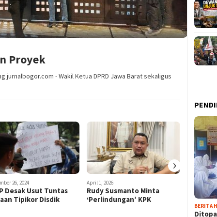
on Proyek
 jurnalbogor.com - Wakil Ketua DPRD Jawa Barat sekaligus
PENDI
›
mber 26, 2024
April 1, 2026
July 11, 2025
P Desak Usut Tuntas
Rudy Susmanto Minta
Bupati 
aan Tipikor Disdik
‘Perlindungan’ KPK
Berkomi
BERITA H
Pemerint
Ditopa
Akuntab