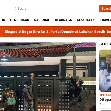
Searc
TIK
PENDIDIKAN
NASIONAL
OLAHRAGA
KESEHATAN
TRAVEL
Bogor Biru ke-5, Partai Demokrat Lakukan Bersih-bersih Sungai di
BERIT
BERITA H
Ditopa
K…