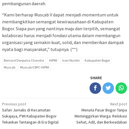
pembangunan daerah.
“Kami berharap Muscab V dapat menjadi momentum untuk
membangkitkan semangat kewirausahaan di Kabupaten
Bogor. Siapa pun yang nantinya maju dan terpilih, semangat
kolaborasi harus menjadi fondasi utama dalam membangun
organisasi yang semakin kuat, solid, dan memberikan dampak
nyata bagi masyarakat,” tutupnya. (**)
Bernard Dwiputra Chandra
HIPMI
Ivan Nurdin
Kabupaten Bogor
Muscab
Muscab V BPC HIPMI
SHARE
Post
Previous post
Next post
Safari Jurnalis di Kecamatan
Menata Pasar Bogor Tanpa
navigation
Sukajaya, PWI Kabupaten Bogor
Meminggirkan Warga: Relokasi
Tekankan Tantangan di Era Digital
Sehat, Adil, dan Berkeadaban