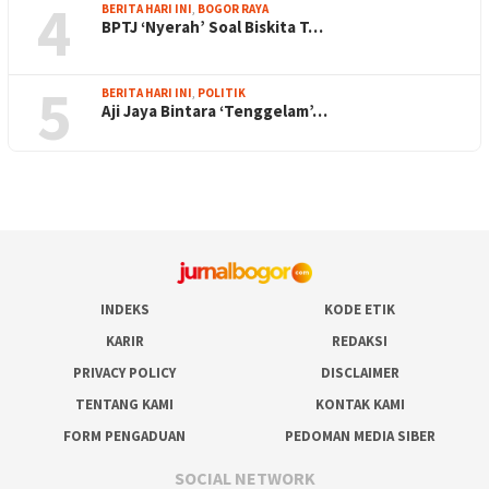
4
BERITA HARI INI
,
BOGOR RAYA
BPTJ ‘Nyerah’ Soal Biskita T…
5
BERITA HARI INI
,
POLITIK
Aji Jaya Bintara ‘Tenggelam’…
INDEKS
KODE ETIK
KARIR
REDAKSI
PRIVACY POLICY
DISCLAIMER
TENTANG KAMI
KONTAK KAMI
FORM PENGADUAN
PEDOMAN MEDIA SIBER
SOCIAL NETWORK