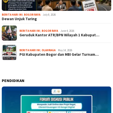
BERITA HARI INI
,
BOGOR RAYA
July 8, 2026
Dewan Unjuk Taring
BERITA HARI INI
,
BOGOR RAYA
June 4, 2026
Geruduk Kantor ATR/BPN Wilayah 1 Kabupat…
BERITA HARI INI
,
OLAHRAGA
May 14, 2026
PGI Kabupaten Bogor dan MBI Gelar Turnam…
PENDIDIKAN