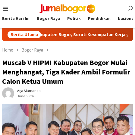
Skip
Mobile
to
Menu
content
Berita Hari Ini
Bogor Raya
Politik
Pendidikan
Nasional
as NPCI Kabupaten Bogor, Soroti Kesempatan Kerja yang Setara
Berita Utama
Home
Bogor Raya
Muscab V HIPMI Kabupaten Bogor Mulai
Menghangat, Tiga Kader Ambil Formulir
Calon Ketua Umum
Aga Alamanda
June 5, 2026