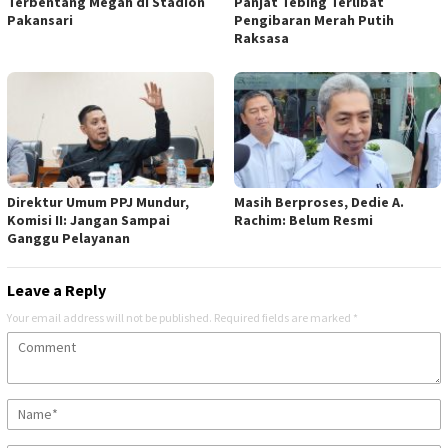
Terbentang Megah di Stadion
Panjat Tebing Terlibat
Pakansari
Pengibaran Merah Putih
Raksasa
Direktur Umum PPJ Mundur,
Masih Berproses, Dedie A.
Komisi II: Jangan Sampai
Rachim: Belum Resmi
Ganggu Pelayanan
Leave a Reply
Your email address will not be published.
Required fields are marked
*