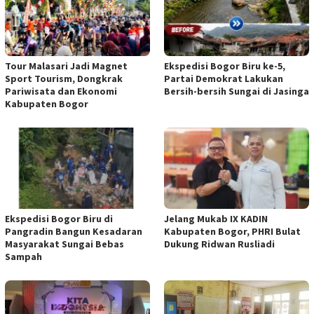
Tour Malasari Jadi Magnet
Ekspedisi Bogor Biru ke-5,
Sport Tourism, Dongkrak
Partai Demokrat Lakukan
Pariwisata dan Ekonomi
Bersih-bersih Sungai di Jasinga
Kabupaten Bogor
Ekspedisi Bogor Biru di
Jelang Mukab IX KADIN
Pangradin Bangun Kesadaran
Kabupaten Bogor, PHRI Bulat
Masyarakat Sungai Bebas
Dukung Ridwan Rusliadi
Sampah