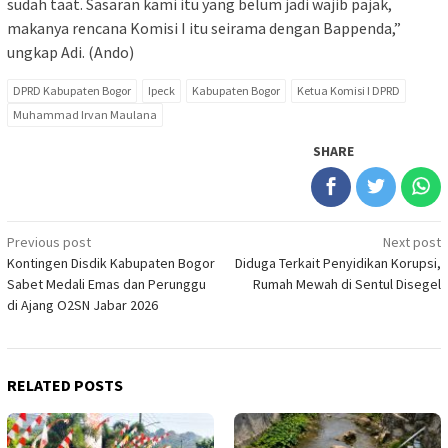
sudah taat. Sasaran kami itu yang belum jadi wajib pajak,
makanya rencana Komisi I itu seirama dengan Bappenda,”
ungkap Adi. (Ando)
DPRD Kabupaten Bogor
Ipeck
Kabupaten Bogor
Ketua Komisi I DPRD
Muhammad Irvan Maulana
SHARE
Post
Previous post
Next post
Kontingen Disdik Kabupaten Bogor
Diduga Terkait Penyidikan Korupsi,
navigation
Sabet Medali Emas dan Perunggu
Rumah Mewah di Sentul Disegel
di Ajang O2SN Jabar 2026
RELATED POSTS