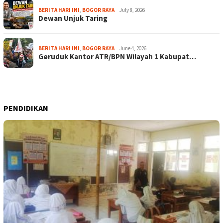
BERITA HARI INI
,
BOGOR RAYA
July 8, 2026
Dewan Unjuk Taring
BERITA HARI INI
,
BOGOR RAYA
June 4, 2026
Geruduk Kantor ATR/BPN Wilayah 1 Kabupat…
PENDIDIKAN