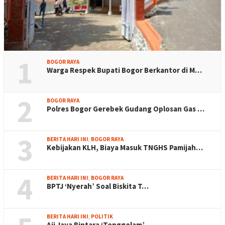
1
BOGOR RAYA
Warga Respek Bupati Bogor Berkantor di M…
2
BOGOR RAYA
Polres Bogor Gerebek Gudang Oplosan Gas …
3
BERITA HARI INI
,
BOGOR RAYA
Kebijakan KLH, Biaya Masuk TNGHS Pamijah…
4
BERITA HARI INI
,
BOGOR RAYA
BPTJ ‘Nyerah’ Soal Biskita T…
BERITA HARI INI
,
POLITIK
Aji Jaya Bintara ‘Tenggelam’…