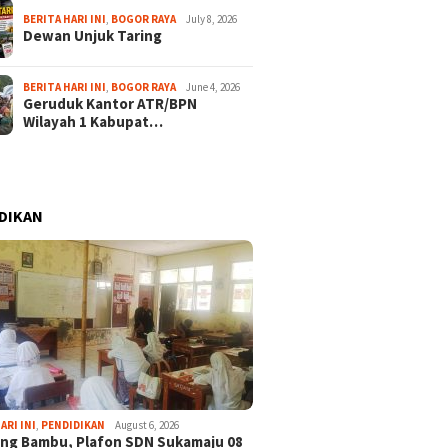
BERITA HARI INI
,
BOGOR RAYA
July 8, 2026
Dewan Unjuk Taring
BERITA HARI INI
,
BOGOR RAYA
June 4, 2026
Geruduk Kantor ATR/BPN
Wilayah 1 Kabupat…
DIKAN
ARI INI
,
PENDIDIKAN
August 6, 2026
ng Bambu, Plafon SDN Sukamaju 08