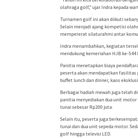
olahraga golf,” ujar Indra kepada wa
Turnamen golf ini akan diikuti seba
Selain menjadi ajang kompetisi olahr
mempererat silaturahmi antar komun
Indra menambahkan, kegiatan terse
mendukung kemeriahan HJB ke-544 
Panitia menetapkan biaya pendaftara
peserta akan mendapatkan fasilitas 
buffet lunch dan dinner, kaos eksklusi
Berbagai hadiah mewah juga telah dis
panitia menyediakan dua unit motor H
tunai sebesar Rp200 juta.
Selain itu, peserta juga berkesemp
tunai dan dua unit sepeda motor. Se
golf hingga televisi LED.