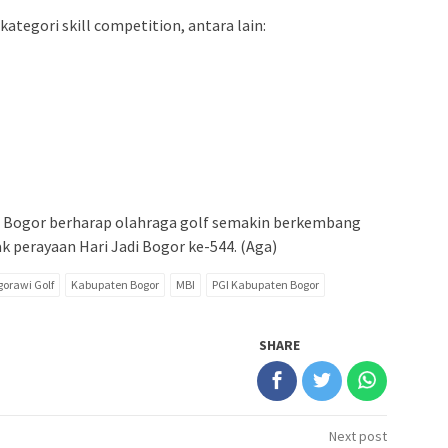
ategori skill competition, antara lain:
n Bogor berharap olahraga golf semakin berkembang
k perayaan Hari Jadi Bogor ke-544. (Aga)
gorawi Golf
Kabupaten Bogor
MBI
PGI Kabupaten Bogor
SHARE
Next post