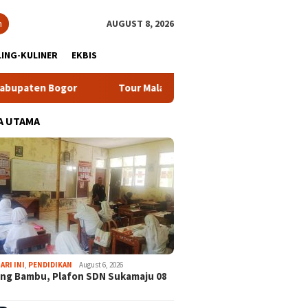
h
AUGUST 8, 2026
ING-KULINER
EKBIS
Tour Malasari Halimun Salak Kian Diminati, Ratusan Rider d
A UTAMA
ARI INI
,
PENDIDIKAN
August 6, 2026
ng Bambu, Plafon SDN Sukamaju 08