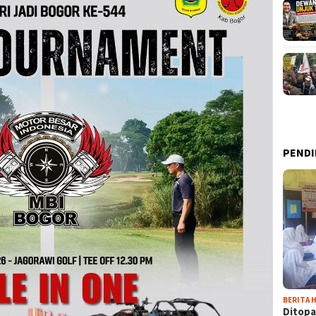
PENDI
BERITA H
Ditopa