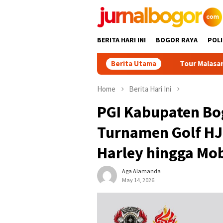
Skip
to
content
BERITA HARI INI
BOGOR RAYA
POLI
Berita Utama
Tour Malasari Jadi Magnet Spo
Home
Berita Hari Ini
PGI Kabupaten Bo
Turnamen Golf HJ
Harley hingga Mob
Aga Alamanda
May 14, 2026