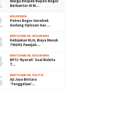
1
Warga Respek Bupati Bogor
Berkantor di M…
2
BOGOR RAYA
Polres Bogor Gerebek
Gudang Oplosan Gas …
3
BERITA HARI INI
,
BOGOR RAYA
Kebijakan KLH, Biaya Masuk
TNGHS Pamijah…
4
BERITA HARI INI
,
BOGOR RAYA
BPTJ ‘Nyerah’ Soal Biskita
T…
5
BERITA HARI INI
,
POLITIK
Aji Jaya Bintara
‘Tenggelam’…