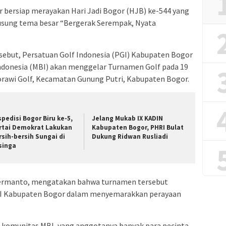
 bersiap merayakan Hari Jadi Bogor (HJB) ke-544 yang
usung tema besar “Bergerak Serempak, Nyata
ut, Persatuan Golf Indonesia (PGI) Kabupaten Bogor
ndonesia (MBI) akan menggelar Turnamen Golf pada 19
orawi Golf, Kecamatan Gunung Putri, Kabupaten Bogor.
spedisi Bogor Biru ke-5,
Jelang Mukab IX KADIN
rtai Demokrat Lakukan
Kabupaten Bogor, PHRI Bulat
rsih-bersih Sungai di
Dukung Ridwan Rusliadi
singa
Fermanto, mengatakan bahwa turnamen tersebut
GI Kabupaten Bogor dalam menyemarakkan perayaan
n komunitas MBI, yang anggotanya banyak para pecinta