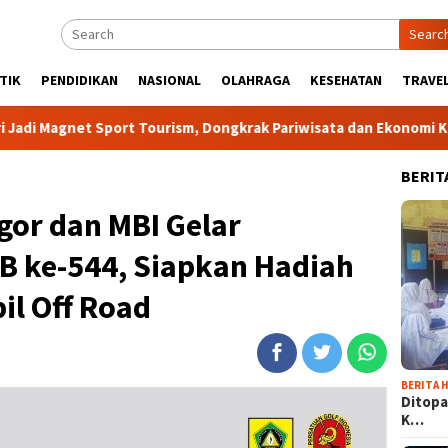
Searc
TIK
PENDIDIKAN
NASIONAL
OLAHRAGA
KESEHATAN
TRAVEL
rt Tourism, Dongkrak Pariwisata dan Ekonomi Kabupaten Bogor
BERIT
gor dan MBI Gelar
B ke-544, Siapkan Hadiah
il Off Road
BERITA H
Ditopa
K…