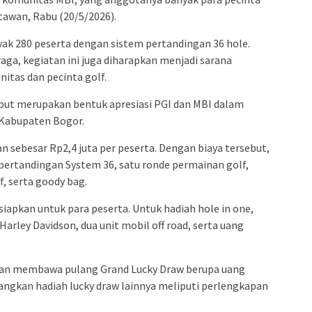
rtawan, Rabu (20/5/2026).
nyak 280 peserta dengan sistem pertandingan 36 hole.
aga, kegiatan ini juga diharapkan menjadi sarana
itas dan pecinta golf.
but merupakan bentuk apresiasi PGI dan MBI dalam
Kabupaten Bogor.
n sebesar Rp2,4 juta per peserta. Dengan biaya tersebut,
pertandingan System 36, satu ronde permainan golf,
f, serta goody bag.
iapkan untuk para peserta. Untuk hadiah hole in one,
arley Davidson, dua unit mobil off road, serta uang
atan membawa pulang Grand Lucky Draw berupa uang
dangkan hadiah lucky draw lainnya meliputi perlengkapan