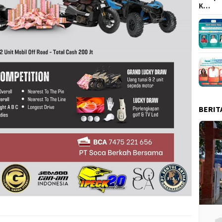
K…
BERIT