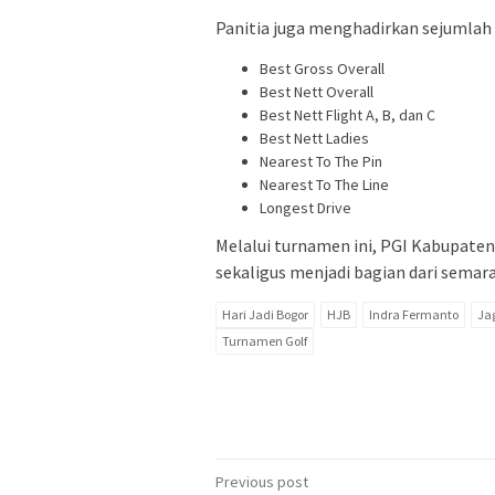
Panitia juga menghadirkan sejumlah k
Best Gross Overall
Best Nett Overall
Best Nett Flight A, B, dan C
Best Nett Ladies
Nearest To The Pin
Nearest To The Line
Longest Drive
Melalui turnamen ini, PGI Kabupate
sekaligus menjadi bagian dari semara
Hari Jadi Bogor
HJB
Indra Fermanto
Ja
Turnamen Golf
Post
Previous post