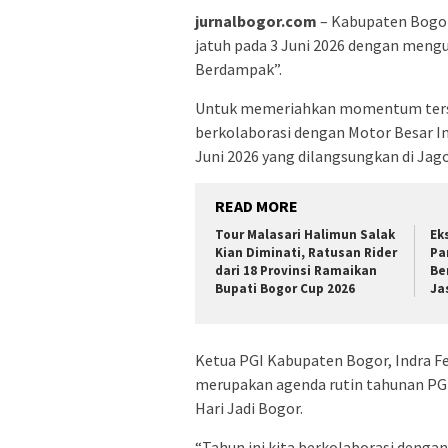
jurnalbogor.com
– Kabupaten Bogor
jatuh pada 3 Juni 2026 dengan meng
Berdampak”.
Untuk memeriahkan momentum terseb
berkolaborasi dengan Motor Besar I
Juni 2026 yang dilangsungkan di Jag
READ MORE
Tour Malasari Halimun Salak
Ek
Kian Diminati, Ratusan Rider
Pa
dari 18 Provinsi Ramaikan
Be
Bupati Bogor Cup 2026
Ja
Ketua PGI Kabupaten Bogor, Indra 
merupakan agenda rutin tahunan P
Hari Jadi Bogor.
“Tahun ini kita berkolaborasi denga