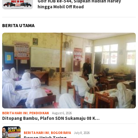
Golf HJB ke-544, Siapkan Hadiah Harley
hingga Mobil Off Road
BERITA UTAMA
BERITA HARI INI
,
PENDIDIKAN
August 6, 2026
Ditopang Bambu, Plafon SDN Sukamaju 08 K…
BERITA HARI INI
,
BOGOR RAYA
July 8, 2026
Dewan Unjuk Taring