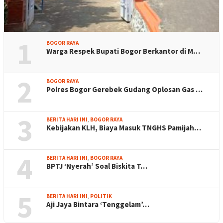
1
BOGOR RAYA
Warga Respek Bupati Bogor Berkantor di M…
2
BOGOR RAYA
Polres Bogor Gerebek Gudang Oplosan Gas …
3
BERITA HARI INI
,
BOGOR RAYA
Kebijakan KLH, Biaya Masuk TNGHS Pamijah…
4
BERITA HARI INI
,
BOGOR RAYA
BPTJ ‘Nyerah’ Soal Biskita T…
5
BERITA HARI INI
,
POLITIK
Aji Jaya Bintara ‘Tenggelam’…