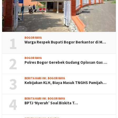
1
BOGOR RAYA
Warga Respek Bupati Bogor Berkantor di M…
2
BOGOR RAYA
Polres Bogor Gerebek Gudang Oplosan Gas …
3
BERITA HARI INI
,
BOGOR RAYA
Kebijakan KLH, Biaya Masuk TNGHS Pamijah…
4
BERITA HARI INI
,
BOGOR RAYA
BPTJ ‘Nyerah’ Soal Biskita T…