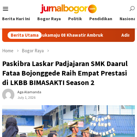
Skip
Mobile
to
Menu
content
Berita Hari Ini
Bogor Raya
Politik
Pendidikan
Nasional
afon SDN Sukamaju 08 Khawatir Ambruk
Berita Utama
Adira Expo Merd
Home
Bogor Raya
Paskibra Laskar Padjajaran SMK Daarul
Fataa Bojonggede Raih Empat Prestasi
di LKBB BIMASAKTI Season 2
Aga Alamanda
July 1, 2026