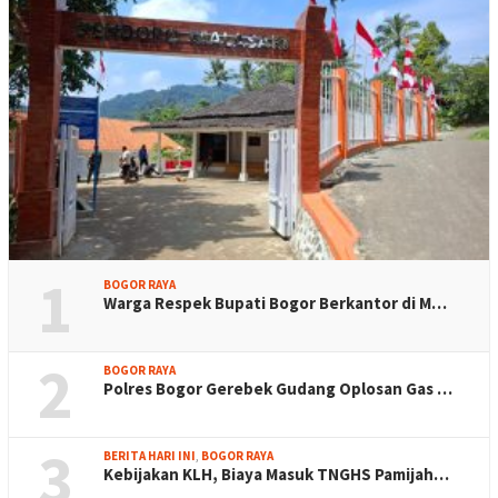
1
BOGOR RAYA
Warga Respek Bupati Bogor Berkantor di M…
2
BOGOR RAYA
Polres Bogor Gerebek Gudang Oplosan Gas …
3
BERITA HARI INI
,
BOGOR RAYA
Kebijakan KLH, Biaya Masuk TNGHS Pamijah…