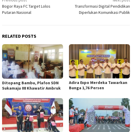
Post
Bogor Raya FC Target Lolos
Transformasi Digital Pendidikan
navigation
Putaran Nasional
Diperlukan Komunikasi Publik
RELATED POSTS
Adira Expo Merdeka Tawarkan
Ditopang Bambu, Plafon SDN
Bunga 1,76 Persen
Sukamaju 08 Khawatir Ambruk