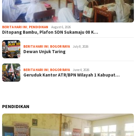
BERITA HARI INI
,
PENDIDIKAN
August 6, 2026
Ditopang Bambu, Plafon SDN Sukamaju 08 K…
BERITA HARI INI
,
BOGOR RAYA
July 8, 2026
Dewan Unjuk Taring
BERITA HARI INI
,
BOGOR RAYA
June 4, 2026
Geruduk Kantor ATR/BPN Wilayah 1 Kabupat…
PENDIDIKAN