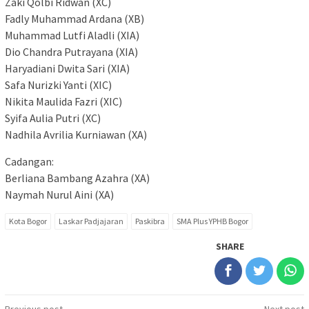
Zaki Qolbi Ridwan (XC)
Fadly Muhammad Ardana (XB)
Muhammad Lutfi Aladli (XIA)
Dio Chandra Putrayana (XIA)
Haryadiani Dwita Sari (XIA)
Safa Nurizki Yanti (XIC)
Nikita Maulida Fazri (XIC)
Syifa Aulia Putri (XC)
Nadhila Avrilia Kurniawan (XA)
Cadangan:
Berliana Bambang Azahra (XA)
Naymah Nurul Aini (XA)
Kota Bogor
Laskar Padjajaran
Paskibra
SMA Plus YPHB Bogor
SHARE
Previous post
Next post