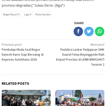
promosi degradasi,” tukas Derio. (Aga*)
Bogor Raya FC
Liga 4
Piala Suratin
SHARE
Post
Previous post
Next post
Pembalap Muda Asal Bogor
Paskibra Laskar Padjajaran SMK
navigation
Danesh Dario Siap Bersaing di
Daarul Fataa Bojonggede Raih
Kejurnas Autokhana 2026
Empat Prestasi di LKBB BIMASAKTI
Season 2
RELATED POSTS