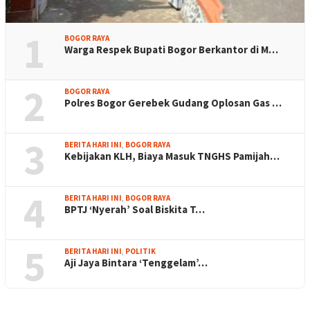
1
BOGOR RAYA
Warga Respek Bupati Bogor Berkantor di M…
2
BOGOR RAYA
Polres Bogor Gerebek Gudang Oplosan Gas …
3
BERITA HARI INI
,
BOGOR RAYA
Kebijakan KLH, Biaya Masuk TNGHS Pamijah…
4
BERITA HARI INI
,
BOGOR RAYA
BPTJ ‘Nyerah’ Soal Biskita T…
5
BERITA HARI INI
,
POLITIK
Aji Jaya Bintara ‘Tenggelam’…