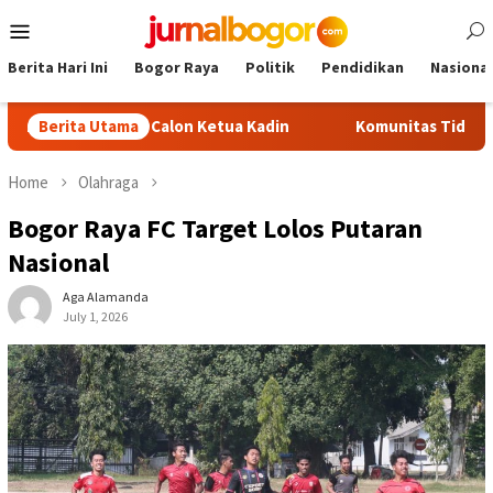
Skip
Mobile
to
Menu
content
Berita Hari Ini
Bogor Raya
Politik
Pendidikan
Nasional
di Jadi Calon Ketua Kadin
Berita Utama
Komunitas TiduRUN Jajal Jalur
Home
Olahraga
Bogor Raya FC Target Lolos Putaran
Nasional
Aga Alamanda
July 1, 2026