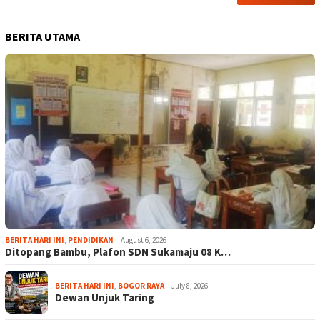
BERITA UTAMA
BERITA HARI INI
,
PENDIDIKAN
August 6, 2026
Ditopang Bambu, Plafon SDN Sukamaju 08 K…
BERITA HARI INI
,
BOGOR RAYA
July 8, 2026
Dewan Unjuk Taring