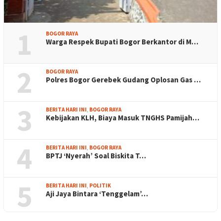
1
BOGOR RAYA
Warga Respek Bupati Bogor Berkantor di M…
2
BOGOR RAYA
Polres Bogor Gerebek Gudang Oplosan Gas …
3
BERITA HARI INI
,
BOGOR RAYA
Kebijakan KLH, Biaya Masuk TNGHS Pamijah…
4
BERITA HARI INI
,
BOGOR RAYA
BPTJ ‘Nyerah’ Soal Biskita T…
5
BERITA HARI INI
,
POLITIK
Aji Jaya Bintara ‘Tenggelam’…