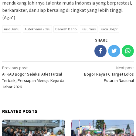
mendukung lahirnya talenta muda Indonesia yang berprestasi,
berkarakter, dan siap bersaing di tingkat yang lebih tinggi.
(Aga*)
Ario Danu
Autokhana 2026
Danesh Dario
Kejurnas
Kota Bogor
SHARE
Post
Previous post
Next post
AFKAB Bogor Seleksi Atlet Futsal
Bogor Raya FC Target Lolos
navigation
Terbaik, Persiapan Menuju Kejurda
Putaran Nasional
Jabar 2026
RELATED POSTS