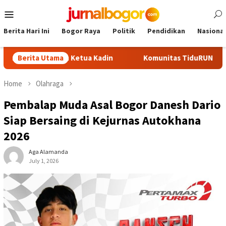
Skip
Mobile
to
Menu
content
Berita Hari Ini
Bogor Raya
Politik
Pendidikan
Nasional
di Calon Ketua Kadin
Berita Utama
Komunitas TiduRUN Jajal Jalur Baru
Home
Olahraga
Pembalap Muda Asal Bogor Danesh Dario
Siap Bersaing di Kejurnas Autokhana
2026
Aga Alamanda
July 1, 2026