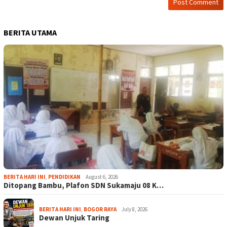
BERITA UTAMA
BERITA HARI INI
,
PENDIDIKAN
August 6, 2026
Ditopang Bambu, Plafon SDN Sukamaju 08 K…
BERITA HARI INI
,
BOGOR RAYA
July 8, 2026
Dewan Unjuk Taring