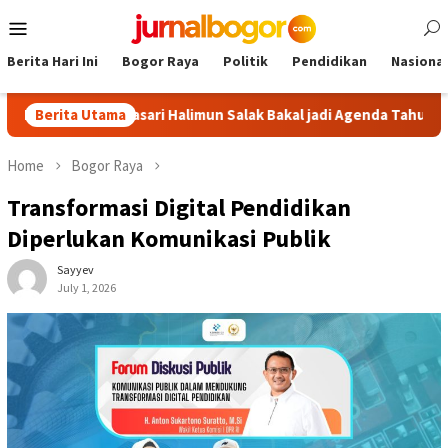
Skip
Mobile
to
Menu
content
Berita Hari Ini
Bogor Raya
Politik
Pendidikan
Nasional
 Malasari Halimun Salak Bakal jadi Agenda Tahunan
Berita Utama
Gabpe
Home
Bogor Raya
Transformasi Digital Pendidikan
Diperlukan Komunikasi Publik
Sayyev
July 1, 2026