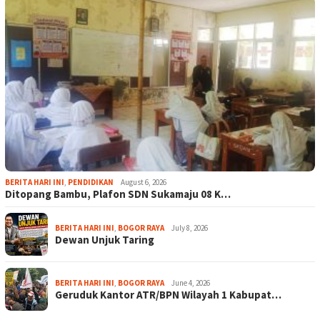
BERITA HARI INI
,
PENDIDIKAN
August 6, 2026
Ditopang Bambu, Plafon SDN Sukamaju 08 K…
BERITA HARI INI
,
BOGOR RAYA
July 8, 2026
Dewan Unjuk Taring
BERITA HARI INI
,
BOGOR RAYA
June 4, 2026
Geruduk Kantor ATR/BPN Wilayah 1 Kabupat…