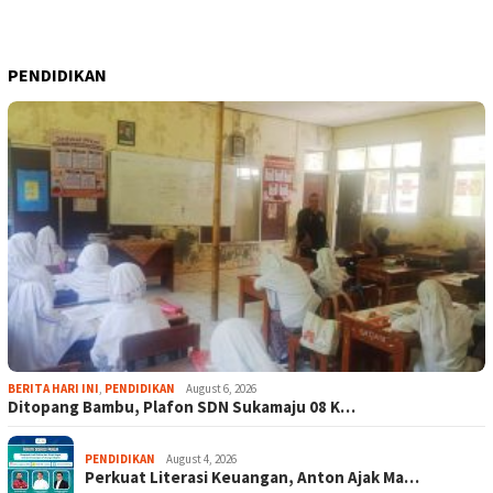
PENDIDIKAN
BERITA HARI INI
,
PENDIDIKAN
August 6, 2026
Ditopang Bambu, Plafon SDN Sukamaju 08 K…
PENDIDIKAN
August 4, 2026
Perkuat Literasi Keuangan, Anton Ajak Ma…