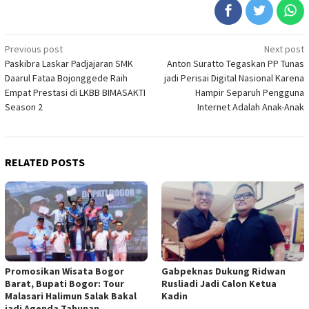
Post
Previous post
Next post
Paskibra Laskar Padjajaran SMK
Anton Suratto Tegaskan PP Tunas
navigation
Daarul Fataa Bojonggede Raih
jadi Perisai Digital Nasional Karena
Empat Prestasi di LKBB BIMASAKTI
Hampir Separuh Pengguna
Season 2
Internet Adalah Anak-Anak
RELATED POSTS
Promosikan Wisata Bogor
Gabpeknas Dukung Ridwan
Barat, Bupati Bogor: Tour
Rusliadi Jadi Calon Ketua
Malasari Halimun Salak Bakal
Kadin
jadi Agenda Tahunan