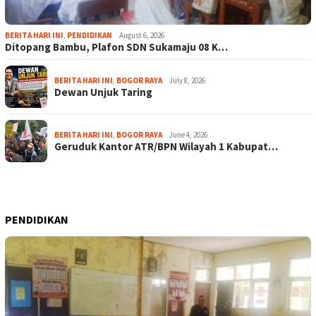
BERITA HARI INI
,
PENDIDIKAN
August 6, 2026
Ditopang Bambu, Plafon SDN Sukamaju 08 K…
BERITA HARI INI
,
BOGOR RAYA
July 8, 2026
Dewan Unjuk Taring
BERITA HARI INI
,
BOGOR RAYA
June 4, 2026
Geruduk Kantor ATR/BPN Wilayah 1 Kabupat…
PENDIDIKAN