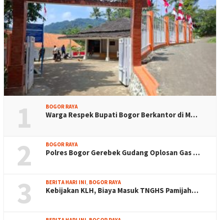
1
BOGOR RAYA
Warga Respek Bupati Bogor Berkantor di M…
2
BOGOR RAYA
Polres Bogor Gerebek Gudang Oplosan Gas …
3
BERITA HARI INI
,
BOGOR RAYA
Kebijakan KLH, Biaya Masuk TNGHS Pamijah…
BERITA HARI INI
,
BOGOR RAYA