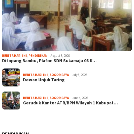
BERITA HARI INI
,
PENDIDIKAN
August 6, 2026
Ditopang Bambu, Plafon SDN Sukamaju 08 K…
BERITA HARI INI
,
BOGOR RAYA
July 8, 2026
Dewan Unjuk Taring
BERITA HARI INI
,
BOGOR RAYA
June 4, 2026
Geruduk Kantor ATR/BPN Wilayah 1 Kabupat…
PENDIDIKAN