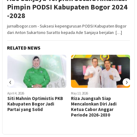
Pimpin PODSI Kabupaten Bogor 2024
-2028
jurnalbogor.com - Suksesi kepengurusan PODSI Kabupaten Bogor
dari Anton Sukartono Suratto kepada Ade Sanjaya berjalan […]
RELATED NEWS
‹
›
April 4, 2026
May 13, 2026
S
Siti Mahnin Optimistis PKB
Riza Juangsah Siap
A
Kabupaten Bogor Jadi
Mencalonkan Diri Jadi
Partai yang Solid
Ketua Cabor Anggar
A
Periode 2026-2030