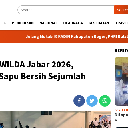
Searc
TIK
PENDIDIKAN
NASIONAL
OLAHRAGA
KESEHATAN
TRAVEL
lang Mukab IX KADIN Kabupaten Bogor, PHRI Bulat Dukung Ridwan
BERIT
WILDA Jabar 2026,
Sapu Bersih Sejumlah
BERITA H
Ditopa
K…