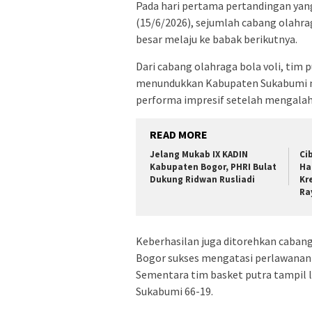
Pada hari pertama pertandingan yan
(15/6/2026), sejumlah cabang olah
besar melaju ke babak berikutnya.
Dari cabang olahraga bola voli, ti
menundukkan Kabupaten Sukabumi mel
performa impresif setelah mengalah
READ MORE
Jelang Mukab IX KADIN
Ci
Kabupaten Bogor, PHRI Bulat
Ha
Dukung Ridwan Rusliadi
Kr
Ra
Keberhasilan juga ditorehkan cabang
Bogor sukses mengatasi perlawanan
Sementara tim basket putra tampi
Sukabumi 66-19.