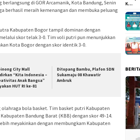
g berlangsung di GOR Arcamanik, Kota Bandung, Senin
K…
raga berhasil meraih kemenangan dan membuka peluang
m putra Kabupaten Bogor tampil dominan dengan
alui skor telak 3-0. Tim voli putri pun menunjukkan
kan Kota Bogor dengan skor identik 3-0.
BERIT
binong City Mall
Ditopang Bambu, Plafon SDN
dirkan “Kita Indonesia –
Sukamaju 08 Khawatir
eativitas Anak Bangsa”
Ambruk
yakan HUT RI ke-81
 olahraga bola basket. Tim basket putri Kabupaten
 Kabupaten Bandung Barat (KBB) dengan skor 49-14.
l lebih meyakinkan dengan membungkam Kabupaten