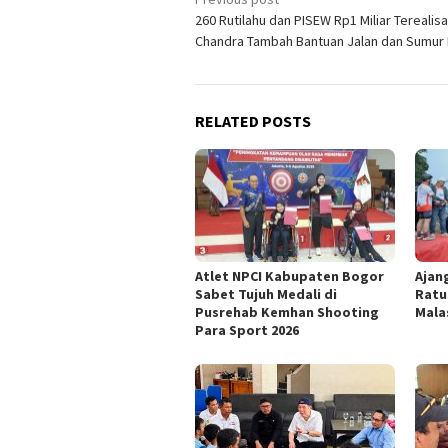
Post
260 Rutilahu dan PISEW Rp1 Miliar Terealis
navigation
Chandra Tambah Bantuan Jalan dan Sumur
RELATED POSTS
Atlet NPCI Kabupaten Bogor
Ajan
Sabet Tujuh Medali di
Ratu
Pusrehab Kemhan Shooting
Mala
Para Sport 2026