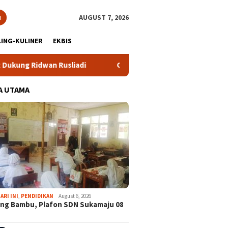
h
AUGUST 7, 2026
ING-KULINER
EKBIS
 Rusliadi
Cibinong City Mall Hadirkan “Kita Indonesia – 
A UTAMA
ARI INI
,
PENDIDIKAN
August 6, 2026
ng Bambu, Plafon SDN Sukamaju 08