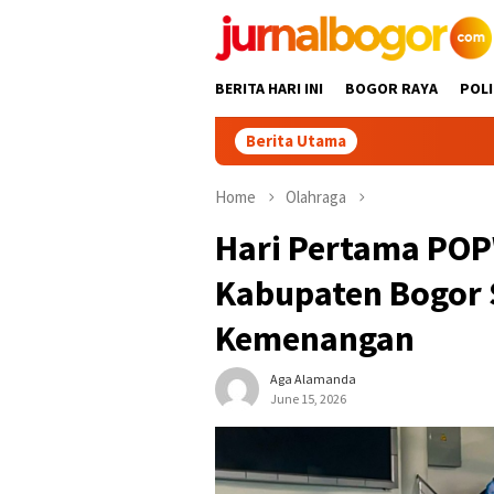
Skip
to
content
BERITA HARI INI
BOGOR RAYA
POLI
Berita Utama
Je
Home
Olahraga
Hari Pertama POP
Kabupaten Bogor 
Kemenangan
Aga Alamanda
June 15, 2026