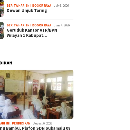
BERITA HARI INI
,
BOGOR RAYA
July 8, 2026
Dewan Unjuk Taring
BERITA HARI INI
,
BOGOR RAYA
June 4, 2026
Geruduk Kantor ATR/BPN
Wilayah 1 Kabupat…
DIKAN
ARI INI
,
PENDIDIKAN
August 6, 2026
ng Bambu, Plafon SDN Sukamaju 08