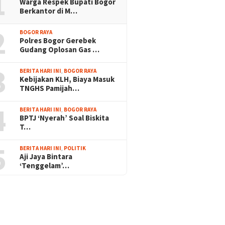
1
Warga Respek Bupati Bogor
Berkantor di M…
2
BOGOR RAYA
Polres Bogor Gerebek
Gudang Oplosan Gas …
3
BERITA HARI INI
,
BOGOR RAYA
Kebijakan KLH, Biaya Masuk
TNGHS Pamijah…
4
BERITA HARI INI
,
BOGOR RAYA
BPTJ ‘Nyerah’ Soal Biskita
T…
5
BERITA HARI INI
,
POLITIK
Aji Jaya Bintara
‘Tenggelam’…