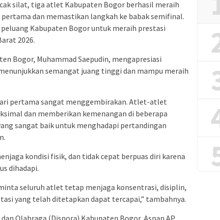
ak silat, tiga atlet Kabupaten Bogor berhasil meraih
 pertama dan memastikan langkah ke babak semifinal.
 peluang Kabupaten Bogor untuk meraih prestasi
arat 2026.
en Bogor, Muhammad Saepudin, mengapresiasi
h menunjukkan semangat juang tinggi dan mampu meraih
 hari pertama sangat menggembirakan. Atlet-atlet
ksimal dan memberikan kemenangan di beberapa
 yang sangat baik untuk menghadapi pertandingan
n.
enjaga kondisi fisik, dan tidak cepat berpuas diri karena
s dihadapi.
inta seluruh atlet tetap menjaga konsentrasi, disiplin,
tasi yang telah ditetapkan dapat tercapai,” tambahnya.
 dan Olahraga (Dispora) Kabupaten Bogor, Asnan AP,