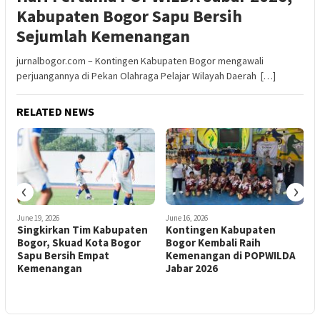
Kabupaten Bogor Sapu Bersih
Sejumlah Kemenangan
jurnalbogor.com – Kontingen Kabupaten Bogor mengawali
perjuangannya di Pekan Olahraga Pelajar Wilayah Daerah […]
RELATED NEWS
‹
›
June 19, 2026
June 16, 2026
J
Singkirkan Tim Kabupaten
Kontingen Kabupaten
B
Bogor, Skuad Kota Bogor
Bogor Kembali Raih
P
Sapu Bersih Empat
Kemenangan di POPWILDA
B
Kemenangan
Jabar 2026