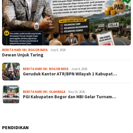
BERITA HARI INI
,
BOGOR RAYA
July 8, 2026
Dewan Unjuk Taring
BERITA HARI INI
,
BOGOR RAYA
June 4, 2026
Geruduk Kantor ATR/BPN Wilayah 1 Kabupat…
BERITA HARI INI
,
OLAHRAGA
May 14, 2026
PGI Kabupaten Bogor dan MBI Gelar Turnam…
PENDIDIKAN