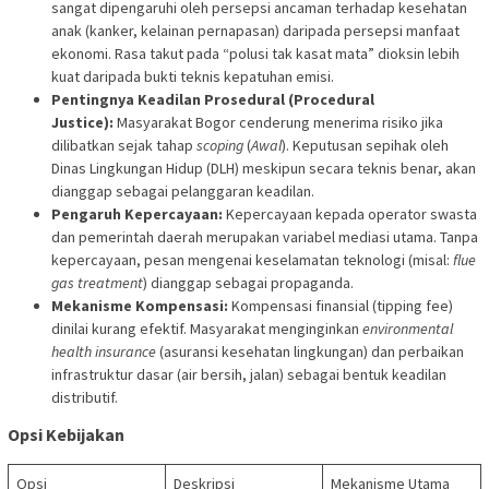
sangat dipengaruhi oleh persepsi ancaman terhadap kesehatan
anak (kanker, kelainan pernapasan) daripada persepsi manfaat
ekonomi. Rasa takut pada “polusi tak kasat mata” dioksin lebih
kuat daripada bukti teknis kepatuhan emisi.
Pentingnya Keadilan Prosedural (Procedural
Justice):
Masyarakat Bogor cenderung menerima risiko jika
dilibatkan sejak tahap
scoping
(
Awal
). Keputusan sepihak oleh
Dinas Lingkungan Hidup (DLH) meskipun secara teknis benar, akan
dianggap sebagai pelanggaran keadilan.
Pengaruh Kepercayaan:
Kepercayaan kepada operator swasta
dan pemerintah daerah merupakan variabel mediasi utama. Tanpa
kepercayaan, pesan mengenai keselamatan teknologi (misal:
flue
gas treatment
) dianggap sebagai propaganda.
Mekanisme Kompensasi:
Kompensasi finansial (tipping fee)
dinilai kurang efektif. Masyarakat menginginkan
environmental
health insurance
(asuransi kesehatan lingkungan) dan perbaikan
infrastruktur dasar (air bersih, jalan) sebagai bentuk keadilan
distributif.
Opsi Kebijakan
Opsi
Deskripsi
Mekanisme Utama