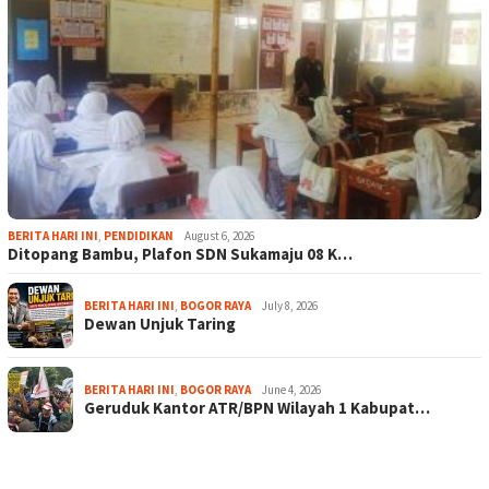
BERITA HARI INI
,
PENDIDIKAN
August 6, 2026
Ditopang Bambu, Plafon SDN Sukamaju 08 K…
BERITA HARI INI
,
BOGOR RAYA
July 8, 2026
Dewan Unjuk Taring
BERITA HARI INI
,
BOGOR RAYA
June 4, 2026
Geruduk Kantor ATR/BPN Wilayah 1 Kabupat…