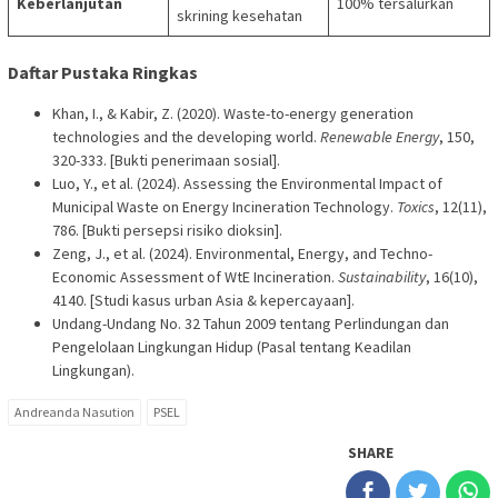
Keberlanjutan
100% tersalurkan
skrining kesehatan
Daftar Pustaka Ringkas
Khan, I., & Kabir, Z. (2020). Waste-to-energy generation
technologies and the developing world.
Renewable Energy
, 150,
320-333. [Bukti penerimaan sosial].
Luo, Y., et al. (2024). Assessing the Environmental Impact of
Municipal Waste on Energy Incineration Technology.
Toxics
, 12(11),
786. [Bukti persepsi risiko dioksin].
Zeng, J., et al. (2024). Environmental, Energy, and Techno-
Economic Assessment of WtE Incineration.
Sustainability
, 16(10),
4140. [Studi kasus urban Asia & kepercayaan].
Undang-Undang No. 32 Tahun 2009 tentang Perlindungan dan
Pengelolaan Lingkungan Hidup (Pasal tentang Keadilan
Lingkungan).
Andreanda Nasution
PSEL
SHARE