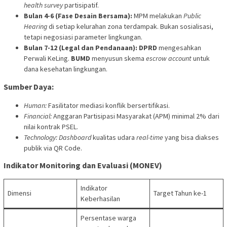
health survey
partisipatif.
Bulan 4-6 (Fase Desain Bersama):
MPM melakukan
Public
Hearing
di setiap kelurahan zona terdampak. Bukan sosialisasi,
tetapi negosiasi parameter lingkungan.
Bulan 7-12 (Legal dan Pendanaan):
DPRD
mengesahkan
Perwali KeLing.
BUMD
menyusun skema
escrow account
untuk
dana kesehatan lingkungan.
Sumber Daya:
Human:
Fasilitator mediasi konflik bersertifikasi.
Financial:
Anggaran Partisipasi Masyarakat (APM) minimal 2% dari
nilai kontrak PSEL.
Technology:
Dashboard
kualitas udara
real-time
yang bisa diakses
publik via QR Code.
Indikator Monitoring dan Evaluasi (MONEV)
Indikator
Dimensi
Target Tahun ke-1
Keberhasilan
Persentase warga