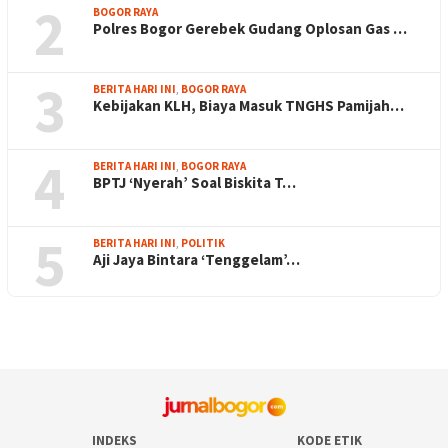
2
BOGOR RAYA
Polres Bogor Gerebek Gudang Oplosan Gas …
3
BERITA HARI INI
,
BOGOR RAYA
Kebijakan KLH, Biaya Masuk TNGHS Pamijah…
4
BERITA HARI INI
,
BOGOR RAYA
BPTJ ‘Nyerah’ Soal Biskita T…
5
BERITA HARI INI
,
POLITIK
Aji Jaya Bintara ‘Tenggelam’…
INDEKS
KODE ETIK