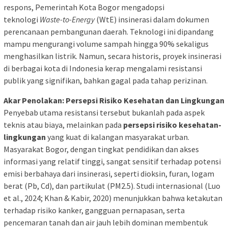
respons, Pemerintah Kota Bogor mengadopsi
teknologi
Waste-to-Energy
(WtE) insinerasi dalam dokumen
perencanaan pembangunan daerah. Teknologi ini dipandang
mampu mengurangi volume sampah hingga 90% sekaligus
menghasilkan listrik. Namun, secara historis, proyek insinerasi
di berbagai kota di Indonesia kerap mengalami resistansi
publik yang signifikan, bahkan gagal pada tahap perizinan.
Akar Penolakan: Persepsi Risiko Kesehatan dan Lingkungan
Penyebab utama resistansi tersebut bukanlah pada aspek
teknis atau biaya, melainkan pada
persepsi risiko kesehatan-
lingkungan
yang kuat di kalangan masyarakat urban.
Masyarakat Bogor, dengan tingkat pendidikan dan akses
informasi yang relatif tinggi, sangat sensitif terhadap potensi
emisi berbahaya dari insinerasi, seperti dioksin, furan, logam
berat (Pb, Cd), dan partikulat (PM2.5). Studi internasional (Luo
et al., 2024; Khan & Kabir, 2020) menunjukkan bahwa ketakutan
terhadap risiko kanker, gangguan pernapasan, serta
pencemaran tanah dan air jauh lebih dominan membentuk