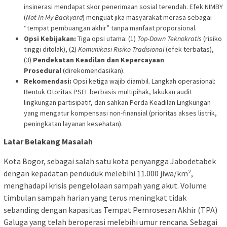
insinerasi mendapat skor penerimaan sosial terendah. Efek NIMBY
(
Not In My Backyard
) menguat jika masyarakat merasa sebagai
“tempat pembuangan akhir” tanpa manfaat proporsional.
Opsi Kebijakan:
Tiga opsi utama: (1)
Top-Down Teknokratis
(risiko
tinggi ditolak), (2)
Komunikasi Risiko Tradisional
(efek terbatas),
(3)
Pendekatan Keadilan dan Kepercayaan
Prosedural
(direkomendasikan).
Rekomendasi:
Opsi ketiga wajib diambil. Langkah operasional:
Bentuk Otoritas PSEL berbasis multipihak, lakukan audit
lingkungan partisipatif, dan sahkan Perda Keadilan Lingkungan
yang mengatur kompensasi non-finansial (prioritas akses listrik,
peningkatan layanan kesehatan).
Latar Belakang Masalah
Kota Bogor, sebagai salah satu kota penyangga Jabodetabek
dengan kepadatan penduduk melebihi 11.000 jiwa/km²,
menghadapi krisis pengelolaan sampah yang akut. Volume
timbulan sampah harian yang terus meningkat tidak
sebanding dengan kapasitas Tempat Pemrosesan Akhir (TPA)
Galuga yang telah beroperasi melebihi umur rencana. Sebagai