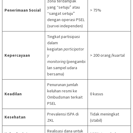
zona terdampak
yang “setuju” atau
Penerimaan Sosial
> 75%
“sangat setuju”
dengan operasi PSEL
(survei independen)
Tingkat partisipasi
dalam
kegiatan
participator
Kepercayaan
y
> 200 orang/kuartal
monitoring
(pengambi
lan sampel udara
bersama)
Penurunan jumlah
keluhan resmi ke
Keadilan
0 kasus
Ombudsman terkait
PSEL
Prevalensi ISPA di
Tidak meningkat
Kesehatan
ZKL
(stabil)
Realisasi dana untuk