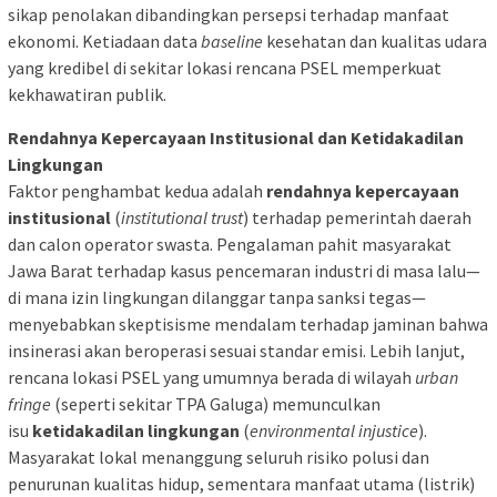
sikap penolakan dibandingkan persepsi terhadap manfaat
ekonomi. Ketiadaan data
baseline
kesehatan dan kualitas udara
yang kredibel di sekitar lokasi rencana PSEL memperkuat
kekhawatiran publik.
Rendahnya Kepercayaan Institusional dan Ketidakadilan
Lingkungan
Faktor penghambat kedua adalah
rendahnya kepercayaan
institusional
(
institutional trust
) terhadap pemerintah daerah
dan calon operator swasta. Pengalaman pahit masyarakat
Jawa Barat terhadap kasus pencemaran industri di masa lalu—
di mana izin lingkungan dilanggar tanpa sanksi tegas—
menyebabkan skeptisisme mendalam terhadap jaminan bahwa
insinerasi akan beroperasi sesuai standar emisi. Lebih lanjut,
rencana lokasi PSEL yang umumnya berada di wilayah
urban
fringe
(seperti sekitar TPA Galuga) memunculkan
isu
ketidakadilan lingkungan
(
environmental injustice
).
Masyarakat lokal menanggung seluruh risiko polusi dan
penurunan kualitas hidup, sementara manfaat utama (listrik)