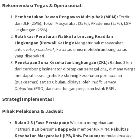
Rekomendasi Tegas & Operasional:
Pembentukan Dewan Pengawas Multipihak (MPM):
Terdiri
dari DLH (25%), Tokoh Masyarakat (25%), Akademisi (25%), LSM
Lingkungan (25%).
Ratifikasi Peraturan Walikota tentang Keadilan
Lingkungan (Perwali KeLing):
Mengatur hak masyarakat
untuk
veto prosedural
jika batas emisi melebihi ambang batas
yang disepakati.
Penetapan Zona Kesehatan Lingkungan (ZKL):
Radius 3 km
dari cerobong insinerator ditetapkan sebagai ZKL, di mana warga
mendapat akses gratis ke skrining kesehatan pernapasan
(puskesmas) setiap 6 bulan, dibiayai oleh
Public Service
Obligation
(PSO) dari keuntungan penjualan listrik PSEL.
Strategi Implementasi
Pihak Pelaksana & Jadwal:
Bulan 1-3 (Fase Persiapan):
Walikota mengeluarkan
Instrusri.
DLH
bersama
Bappeda
membentuk MPM.
Fakultas
Kesehatan Masyarakat (IPB/Univ. Pakuan)
memulai
baseline