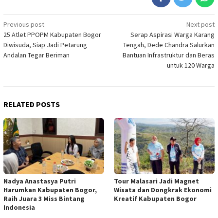
Post
Previous post
Next post
25 Atlet PPOPM Kabupaten Bogor
Serap Aspirasi Warga Karang
navigation
Diwisuda, Siap Jadi Petarung
Tengah, Dede Chandra Salurkan
Andalan Tegar Beriman
Bantuan Infrastruktur dan Beras
untuk 120 Warga
RELATED POSTS
Nadya Anastasya Putri
Tour Malasari Jadi Magnet
Harumkan Kabupaten Bogor,
Wisata dan Dongkrak Ekonomi
Raih Juara 3 Miss Bintang
Kreatif Kabupaten Bogor
Indonesia