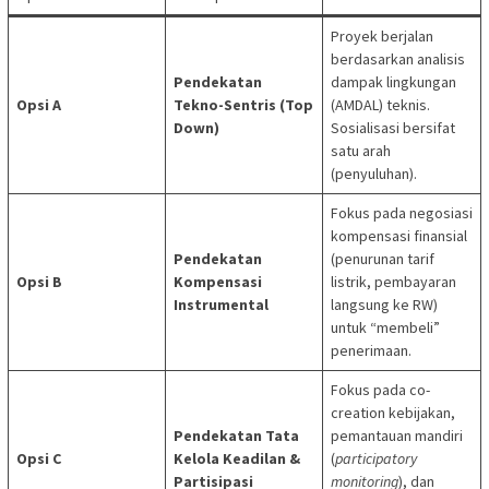
Proyek berjalan
berdasarkan analisis
Pendekatan
dampak lingkungan
Opsi A
Tekno-Sentris (Top
(AMDAL) teknis.
Down)
Sosialisasi bersifat
satu arah
(penyuluhan).
Fokus pada negosiasi
kompensasi finansial
Pendekatan
(penurunan tarif
Opsi B
Kompensasi
listrik, pembayaran
Instrumental
langsung ke RW)
untuk “membeli”
penerimaan.
Fokus pada co-
creation kebijakan,
Pendekatan Tata
pemantauan mandiri
Opsi C
Kelola Keadilan &
(
participatory
Partisipasi
monitoring
), dan