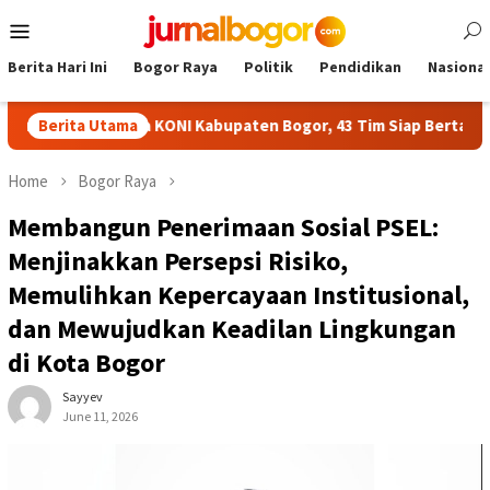
Skip
Mobile
to
Menu
content
Berita Hari Ini
Bogor Raya
Politik
Pendidikan
Nasional
iala KONI Kabupaten Bogor, 43 Tim Siap Bertanding
Berita Utama
Gri
Home
Bogor Raya
Membangun Penerimaan Sosial PSEL:
Menjinakkan Persepsi Risiko,
Memulihkan Kepercayaan Institusional,
dan Mewujudkan Keadilan Lingkungan
di Kota Bogor
Sayyev
June 11, 2026