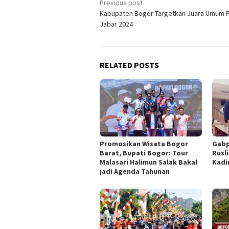
Post
Previous post
Kabupaten Bogor Targetkan Juara Umum 
navigation
Jabar 2024
RELATED POSTS
Promosikan Wisata Bogor
Gabp
Barat, Bupati Bogor: Tour
Rusl
Malasari Halimun Salak Bakal
Kadi
jadi Agenda Tahunan