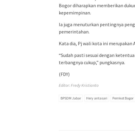
Bogor diharapkan memberikan duku
kepemimpinan.
Ia juga menuturkan pentingnya pen
pemerintahan.
Kata dia, Pj wali kota ini merupaka
“Sudah pasti sesuai dengan ketentua
terbangnya cukup,” pungkasnya.
(FDY)
Editor: Fredy Kristianto
BPSDM Jabar
Hery antasari
Pemkot Bogor