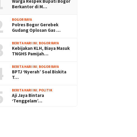
1
Warga Respek Bupati Bogor
Berkantor di M…
2
BOGOR RAYA
Polres Bogor Gerebek
Gudang Oplosan Gas …
3
BERITA HARI INI
,
BOGOR RAYA
Kebijakan KLH, Biaya Masuk
TNGHS Pamijah…
4
BERITA HARI INI
,
BOGOR RAYA
BPTJ ‘Nyerah’ Soal Biskita
T…
5
BERITA HARI INI
,
POLITIK
Aji Jaya Bintara
‘Tenggelam’…