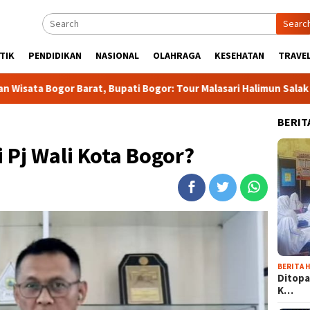
Searc
TIK
PENDIDIKAN
NASIONAL
OLAHRAGA
KESEHATAN
TRAVEL
arat, Bupati Bogor: Tour Malasari Halimun Salak Bakal jadi Age
BERIT
 Pj Wali Kota Bogor?
BERITA H
Ditopa
K…