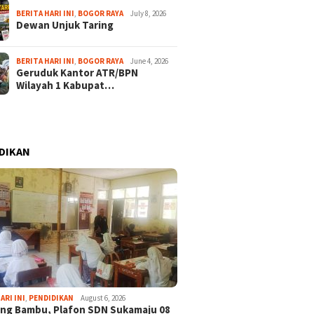
BERITA HARI INI
,
BOGOR RAYA
July 8, 2026
Dewan Unjuk Taring
BERITA HARI INI
,
BOGOR RAYA
June 4, 2026
Geruduk Kantor ATR/BPN
Wilayah 1 Kabupat…
DIKAN
ARI INI
,
PENDIDIKAN
August 6, 2026
ng Bambu, Plafon SDN Sukamaju 08