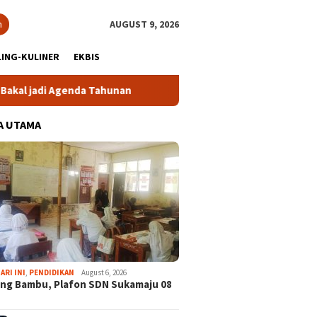
h
AUGUST 9, 2026
ING-KULINER
EKBIS
nda Tahunan
Gabpeknas Dukung Ridwan Rusliadi Jadi Calo
A UTAMA
ARI INI
,
PENDIDIKAN
August 6, 2026
ng Bambu, Plafon SDN Sukamaju 08