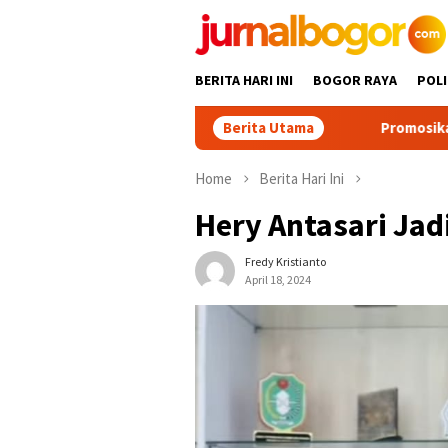
Skip
to
content
BERITA HARI INI
BOGOR RAYA
POLI
Berita Utama
Promosikan Wisata Bogor B
Home
Berita Hari Ini
Hery Antasari Jadi
Fredy Kristianto
April 18, 2024