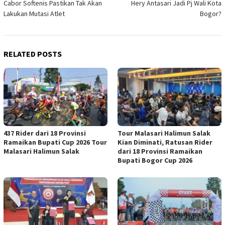
Cabor Softenis Pastikan Tak Akan
Hery Antasari Jadi Pj Wali Kota
navigation
Lakukan Mutasi Atlet
Bogor?
RELATED POSTS
437 Rider dari 18 Provinsi
Tour Malasari Halimun Salak
Ramaikan Bupati Cup 2026 Tour
Kian Diminati, Ratusan Rider
Malasari Halimun Salak
dari 18 Provinsi Ramaikan
Bupati Bogor Cup 2026