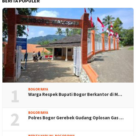
BERITA POPULER
1
BOGOR RAYA
Warga Respek Bupati Bogor Berkantor di M…
2
BOGOR RAYA
Polres Bogor Gerebek Gudang Oplosan Gas …
BERITA HARI INI
,
BOGOR RAYA