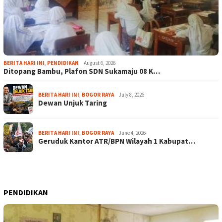
BERITA HARI INI
,
PENDIDIKAN
August 6, 2026
Ditopang Bambu, Plafon SDN Sukamaju 08 K…
BERITA HARI INI
,
BOGOR RAYA
July 8, 2026
Dewan Unjuk Taring
BERITA HARI INI
,
BOGOR RAYA
June 4, 2026
Geruduk Kantor ATR/BPN Wilayah 1 Kabupat…
PENDIDIKAN