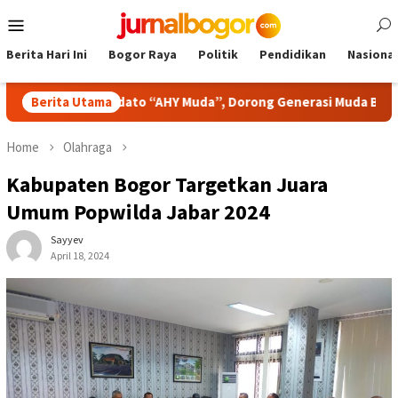
Skip
Mobile
to
Menu
content
Berita Hari Ini
Bogor Raya
Politik
Pendidikan
Nasional
omba Pidato “AHY Muda”, Dorong Generasi Muda Berani Bersuara
Berita Utama
Home
Olahraga
Kabupaten Bogor Targetkan Juara
Umum Popwilda Jabar 2024
Sayyev
April 18, 2024