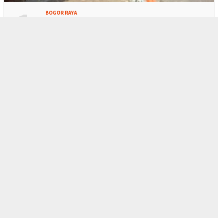
1
BOGOR RAYA
Warga Respek Bupati Bogor Berkantor di M…
2
BOGOR RAYA
Polres Bogor Gerebek Gudang Oplosan Gas …
3
BERITA HARI INI
,
BOGOR RAYA
Kebijakan KLH, Biaya Masuk TNGHS Pamijah…
4
BERITA HARI INI
,
BOGOR RAYA
BPTJ ‘Nyerah’ Soal Biskita T…
5
BERITA HARI INI
,
POLITIK
Aji Jaya Bintara ‘Tenggelam’…