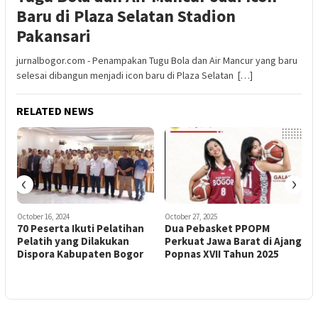
Baru di Plaza Selatan Stadion
Pakansari
jurnalbogor.com - Penampakan Tugu Bola dan Air Mancur yang baru
selesai dibangun menjadi icon baru di Plaza Selatan […]
RELATED NEWS
‹
›
October 16, 2024
October 27, 2025
F
70 Peserta Ikuti Pelatihan
Dua Pebasket PPOPM
Pelatih yang Dilakukan
Perkuat Jawa Barat di Ajang
i
Dispora Kabupaten Bogor
Popnas XVII Tahun 2025