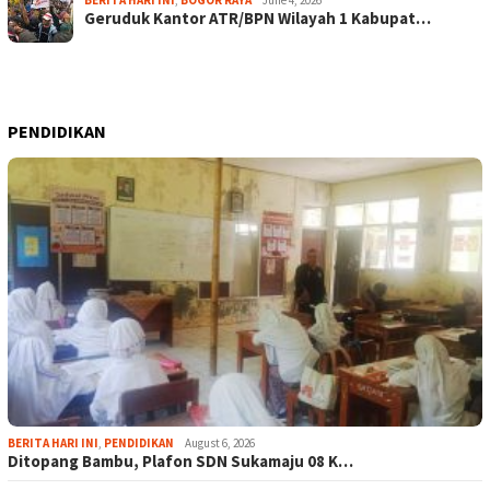
BERITA HARI INI
,
BOGOR RAYA
June 4, 2026
Geruduk Kantor ATR/BPN Wilayah 1 Kabupat…
PENDIDIKAN
BERITA HARI INI
,
PENDIDIKAN
August 6, 2026
Ditopang Bambu, Plafon SDN Sukamaju 08 K…