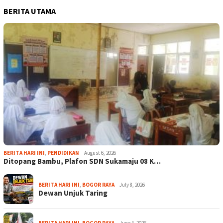
BERITA UTAMA
BERITA HARI INI
,
PENDIDIKAN
August 6, 2026
Ditopang Bambu, Plafon SDN Sukamaju 08 K…
BERITA HARI INI
,
BOGOR RAYA
July 8, 2026
Dewan Unjuk Taring