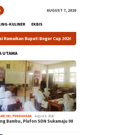
h
AUGUST 7, 2026
ING-KULINER
EKBIS
 Bogor Cup 2026
Ekspedisi Bogor Biru ke-5, Partai Demokr
A UTAMA
ARI INI
,
PENDIDIKAN
August 6, 2026
ng Bambu, Plafon SDN Sukamaju 08