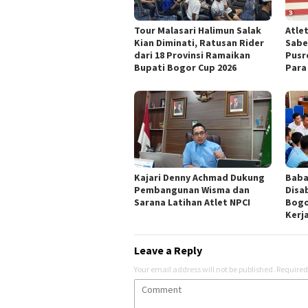
Tour Malasari Halimun Salak
Atle
Kian Diminati, Ratusan Rider
Sabe
dari 18 Provinsi Ramaikan
Pusr
Bupati Bogor Cup 2026
Para
Kajari Denny Achmad Dukung
Baba
Pembangunan Wisma dan
Disa
Sarana Latihan Atlet NPCI
Bogo
Kerj
Leave a Reply
Your email address will not be published.
Required