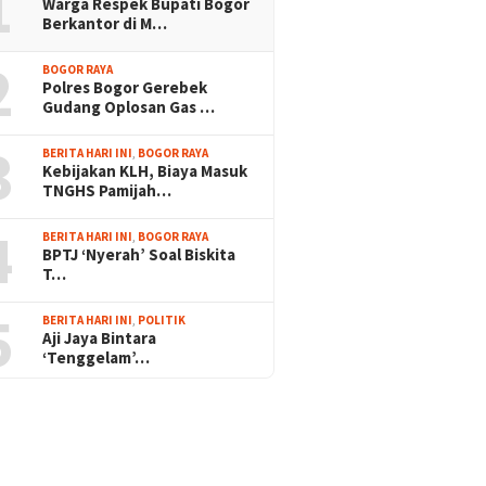
1
Warga Respek Bupati Bogor
Berkantor di M…
2
BOGOR RAYA
Polres Bogor Gerebek
Gudang Oplosan Gas …
3
BERITA HARI INI
,
BOGOR RAYA
Kebijakan KLH, Biaya Masuk
TNGHS Pamijah…
4
BERITA HARI INI
,
BOGOR RAYA
BPTJ ‘Nyerah’ Soal Biskita
T…
5
BERITA HARI INI
,
POLITIK
Aji Jaya Bintara
‘Tenggelam’…