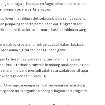
h cabang olahraga di Kabupaten Bogor diharapkan mampu
embinaan secara berkelanjutan.
rus fokus membina atlet sejak usia dini. Semua cabang
n penjaringan serta pembinaan dari tingkat dasar.
kita memiliki atlet-atlet murni hasil pembinaan yang
ngajak para pelajar untuk terus aktif dalam kegiatan
g pada dunia digital dan penggunaan gawai.
gan terbesar bagi para orang tua dalam mengawasi
ampak buruk terhadap tumbuh kembang anak apabila tidak
unia marching band menjadi salah satu wadah positif agar
olahraga dan seni,” jelas Egi.
di Chaniago, menegaskan bahwa kejuaraan marching
kan agenda rutin organisasi sebagai bagian dari program