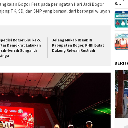
K…
angkaian Bogor Fest pada peringatan Hari Jadi Bogor
jenjang TK, SD, dan SMP yang berasal dari berbagai wilayah
spedisi Bogor Biru ke-5,
Jelang Mukab IX KADIN
rtai Demokrat Lakukan
Kabupaten Bogor, PHRI Bulat
rsih-bersih Sungai di
Dukung Ridwan Rusliadi
singa
BERIT