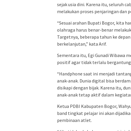
sejak usia dini. Karena itu, seluru
melakukan proses penjaringan dan p
“Sesuai arahan Bupati Bogor, kita ha
olahraga harus benar-benar melakuka
Targetnya, beberapa tahun ke depan 
berkelanjutan,” kata Arif.
Sementara itu, Egi Gunadi Wibawa me
positif agar tidak terlalu bergantun
“Handphone saat ini menjadi tantan
anak-anak. Dunia digital bisa berd
disikapi dengan bijak. Karena itu, d
anak-anak tetap aktif dalam kegiatan 
Ketua PDBI Kabupaten Bogor, Wahyu
band tingkat pelajar ini akan dijadi
pembinaan atlet.