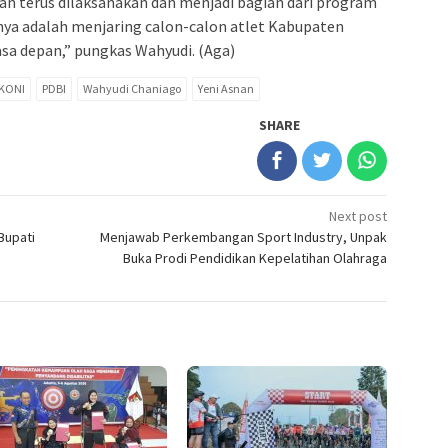
akan terus dilaksanakan dan menjadi bagian dari program
nya adalah menjaring calon-calon atlet Kabupaten
asa depan,” pungkas Wahyudi. (Aga)
KONI
PDBI
Wahyudi Chaniago
Yeni Asnan
SHARE
Next post
Bupati
Menjawab Perkembangan Sport Industry, Unpak
Buka Prodi Pendidikan Kepelatihan Olahraga