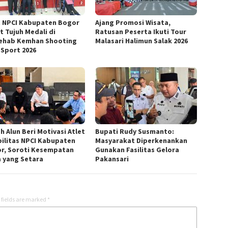
t NPCI Kabupaten Bogor
Ajang Promosi Wisata,
t Tujuh Medali di
Ratusan Peserta Ikuti Tour
ehab Kemhan Shooting
Malasari Halimun Salak 2026
 Sport 2026
h Alun Beri Motivasi Atlet
Bupati Rudy Susmanto:
bilitas NPCI Kabupaten
Masyarakat Diperkenankan
r, Soroti Kesempatan
Gunakan Fasilitas Gelora
a yang Setara
Pakansari
 fields are marked
*