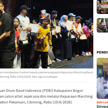
PENDI
saat memberikan hadiah kepada pemenang pada Kejuaraan Marching Band
ibinong, Rabu (10/6/2026). foto: aga jurnalbogor.
uan Drum Band Indonesia (PDBI) Kabupaten Bogor
 calon atlet sejak usia dini melalui Kejuaraan Marching
adion Pakansari, Cibinong, Rabu (10/6/2026).
BERITA H
Ditopa