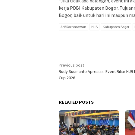
“Jika tidak ada halangan, event ini 
kerja PDBI Kabupaten Bogor. Tujuan
Bogor, baik untuk hari ini maupun m
Arif Rochmawan
HJB
Kabupaten Bogor
Post
Previous post
Rudy Susmanto Apresiasi Event Biliar HJB 
navigation
Cup 2026
RELATED POSTS