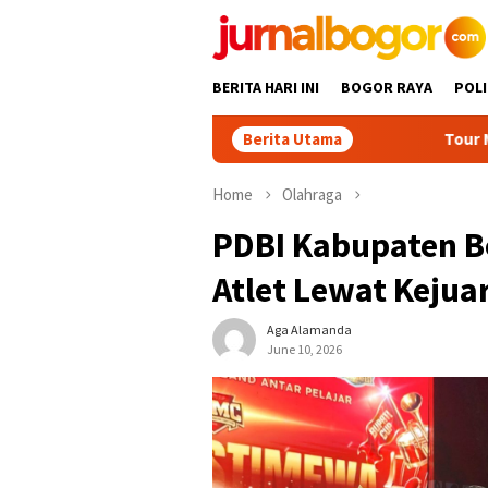
Skip
to
content
BERITA HARI INI
BOGOR RAYA
POLI
Berita Utama
Tour Malasari Halimun Sal
Home
Olahraga
PDBI Kabupaten Bo
Atlet Lewat Kejua
Aga Alamanda
June 10, 2026