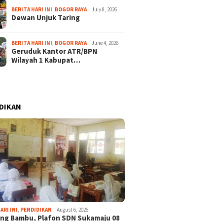
BERITA HARI INI
,
BOGOR RAYA
July 8, 2026
Dewan Unjuk Taring
BERITA HARI INI
,
BOGOR RAYA
June 4, 2026
Geruduk Kantor ATR/BPN
Wilayah 1 Kabupat…
DIKAN
ARI INI
,
PENDIDIKAN
August 6, 2026
ng Bambu, Plafon SDN Sukamaju 08