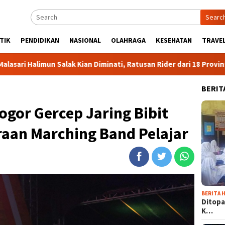
Searc
TIK
PENDIDIKAN
NASIONAL
OLAHRAGA
KESEHATAN
TRAVEL
ak Kian Diminati, Ratusan Rider dari 18 Provinsi Ramaikan Bupati
BERIT
gor Gercep Jaring Bibit
raan Marching Band Pelajar
BERITA H
Ditopa
K…