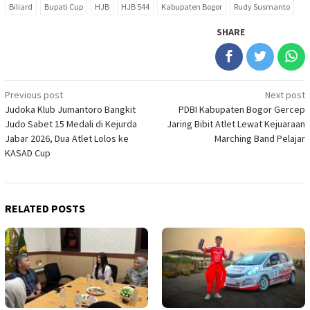
Biliard
Bupati Cup
HJB
HJB 544
Kabupaten Bogor
Rudy Susmanto
SHARE
Post
Previous post
Next post
Judoka Klub Jumantoro Bangkit
PDBI Kabupaten Bogor Gercep
navigation
Judo Sabet 15 Medali di Kejurda
Jaring Bibit Atlet Lewat Kejuaraan
Jabar 2026, Dua Atlet Lolos ke
Marching Band Pelajar
KASAD Cup
RELATED POSTS