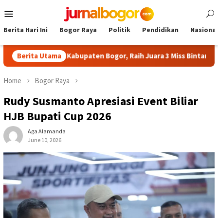
Skip
Mobile
to
Menu
content
Berita Hari Ini
Bogor Raya
Politik
Pendidikan
Nasional
arumkan Kabupaten Bogor, Raih Juara 3 Miss Bintang Indonesia
Berita Utama
Home
Bogor Raya
Rudy Susmanto Apresiasi Event Biliar
HJB Bupati Cup 2026
Aga Alamanda
June 10, 2026