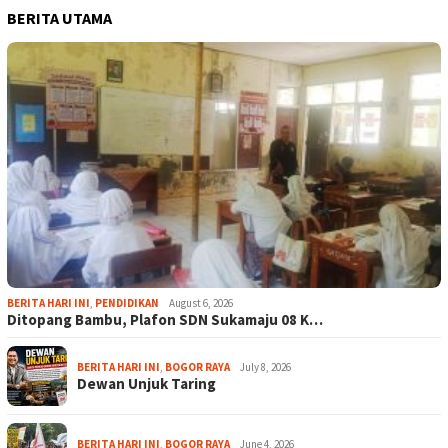
BERITA UTAMA
BERITA HARI INI
,
PENDIDIKAN
August 6, 2026
Ditopang Bambu, Plafon SDN Sukamaju 08 K…
BERITA HARI INI
,
BOGOR RAYA
July 8, 2026
Dewan Unjuk Taring
BERITA HARI INI
,
BOGOR RAYA
June 4, 2026