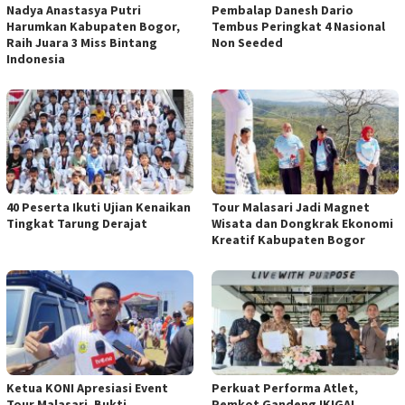
Nadya Anastasya Putri
Pembalap Danesh Dario
Harumkan Kabupaten Bogor,
Tembus Peringkat 4 Nasional
Raih Juara 3 Miss Bintang
Non Seeded
Indonesia
40 Peserta Ikuti Ujian Kenaikan
Tour Malasari Jadi Magnet
Tingkat Tarung Derajat
Wisata dan Dongkrak Ekonomi
Kreatif Kabupaten Bogor
Ketua KONI Apresiasi Event
Perkuat Performa Atlet,
Tour Malasari, Bukti
Pemkot Gandeng IKIGAI