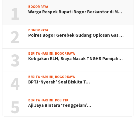
1
BOGOR RAYA
Warga Respek Bupati Bogor Berkantor di M…
2
BOGOR RAYA
Polres Bogor Gerebek Gudang Oplosan Gas …
3
BERITA HARI INI
,
BOGOR RAYA
Kebijakan KLH, Biaya Masuk TNGHS Pamijah…
4
BERITA HARI INI
,
BOGOR RAYA
BPTJ ‘Nyerah’ Soal Biskita T…
5
BERITA HARI INI
,
POLITIK
Aji Jaya Bintara ‘Tenggelam’…