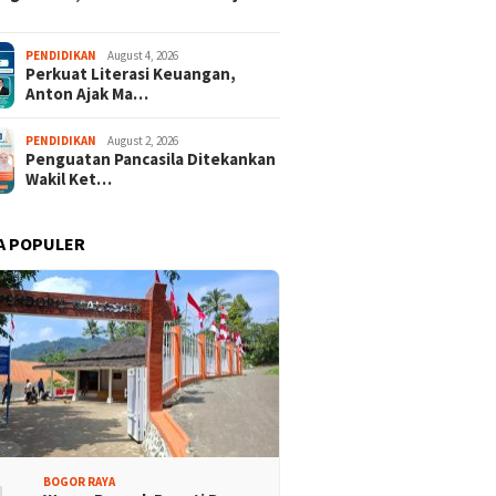
F Hyundai Cup 2026
Liburan ke S
PENDIDIKAN
August 4, 2026
Perkuat Literasi Keuangan,
Anton Ajak Ma…
PENDIDIKAN
August 2, 2026
Penguatan Pancasila Ditekankan
Wakil Ket…
A POPULER
Promosi Wisata,
Kajari Denny Achmad Dukung
n Peserta Ikuti Tour
Pembangunan Wisma dan
ri Halimun Salak 2026
Sarana Latihan Atlet NPCI
BOGOR RAYA