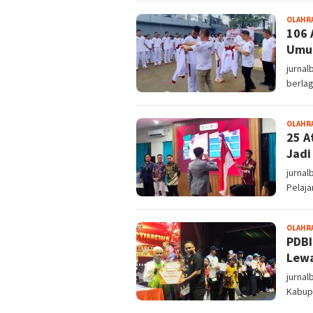
OLAHR
106 
Umum
jurnal
berlag
OLAHR
25 A
Jadi
jurnal
Pelaj
OLAHR
PDBI
Lewa
jurnal
Kabup