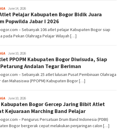
Aga
AGA
June 14, 2026
Atlet Pelajar Kabupaten Bogor Bidik Juara
Alamanda
 Popwilda Jabar I 2026
bogor.com – Sebanyak 106 atlet pelajar Kabupaten Bogor siap
a pada Pekan Olahraga Pelajar Wilayah […]
Aga
AGA
June 10, 2026
tlet PPOPM Kabupaten Bogor Diwisuda, Siap
Alamanda
 Petarung Andalan Tegar Beriman
bogor.com – Sebanyak 25 atlet lulusan Pusat Pembinaan Olahraga
ar dan Mahasiswa (PPOPM) Kabupaten Bogor […]
Aga
AGA
June 10, 2026
 Kabupaten Bogor Gercep Jaring Bibit Atlet
Alamanda
t Kejuaraan Marching Band Pelajar
bogor.com – Pengurus Persatuan Drum Band Indonesia (PDBI)
aten Bogor bergerak cepat melakukan penjaringan calon […]