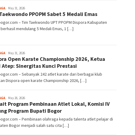
Aga
AGA
May 31, 2026
Taekwondo PPOPM Sabet 5 Medali Emas
Alamanda
lbogor.com – Tim Taekwondo UPT PPOPM Dispora Kabupaten
berhasil mendulang 5 Medali Emas, 1 […]
Aga
AGA
May 31, 2026
ora Open Karate Championship 2026, Ketua
Alamanda
 Atep: Sinergitas Kunci Prestasi
bogor.com – Sebanyak 242 atlet karate dari berbagai klub
kan Dispora open karate Championship 2026, […]
Aga
AGA
May 26, 2026
ait Program Pembinaan Atlet Lokal, Komisi IV
Alamanda
ng Program Bupati Bogor
bogor.com – Pembinaan olahraga kepada talenta atlet pelajar di
ten Bogor menjadi salah satu cita […]