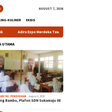
h
AUGUST 7, 2026
ING-KULINER
EKBIS
xpo Merdeka Tawarkan Bunga 1,76 Persen
Atlet NPCI Kab
A UTAMA
ARI INI
,
PENDIDIKAN
August 6, 2026
ng Bambu, Plafon SDN Sukamaju 08