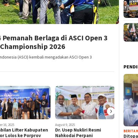
74 Pemanah Berlaga di ASCI Open 3
y Championship 2026
 Indonesia (ASCI) kembali mengadakan ASCI Open 3
PENDI
›
r 16, 2025
August 9, 2025
May 17, 2026
bilan Lifter Kabupaten
Dr. Usep Nukliri Resmi
Gelora P
BERITA H
or Lolos ke Porprov
Nahkodai Perpani
Markas T
Ditopa