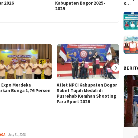
ar 2026
Kabupaten Bogor 2025-
Ajang AF
K…
2029
›
BERIT
a Expo Merdeka
Atlet NPCI Kabupaten Bogor
Ajang 
rkan Bunga 1,76 Persen
Sabet Tujuh Medali di
Ratusa
Pusrehab Kemhan Shooting
Malasa
Para Sport 2026
Aga
AGA
July 31, 2026