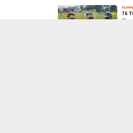
OLAHR
76 T
Ajan
jurnal
Sepakb
OLAHR
Tim 
Even
jurna
21 At
OLAHR
Atep
Kabu
Tour
jurna
yang 