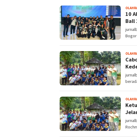
OLAHR
10 A
Ball
jurna
Bogor 
OLAHR
Cabo
Kede
jurna
berad
OLAHR
Ketu
Jela
jurnal
Rochm