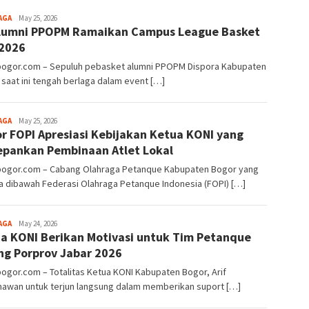
Aga
AGA
May 25, 2026
lumni PPOPM Ramaikan Campus League Basket
Alamanda
 2026
lbogor.com – Sepuluh pebasket alumni PPOPM Dispora Kabupaten
saat ini tengah berlaga dalam event […]
Aga
AGA
May 25, 2026
r FOPI Apresiasi Kebijakan Ketua KONI yang
Alamanda
pankan Pembinaan Atlet Lokal
lbogor.com – Cabang Olahraga Petanque Kabupaten Bogor yang
a dibawah Federasi Olahraga Petanque Indonesia (FOPI) […]
Aga
AGA
May 24, 2026
a KONI Berikan Motivasi untuk Tim Petanque
Alamanda
ng Porprov Jabar 2026
bogor.com – Totalitas Ketua KONI Kabupaten Bogor, Arif
awan untuk terjun langsung dalam memberikan suport […]