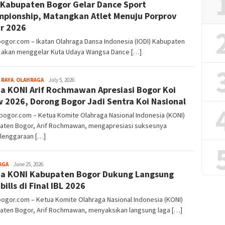
 Kabupaten Bogor Gelar Dance Sport
Alamanda
pionship, Matangkan Atlet Menuju Porprov
r 2026
bogor.com – Ikatan Olahraga Dansa Indonesia (IODI) Kabupaten
 akan menggelar Kuta Udaya Wangsa Dance […]
Aga
 RAYA
,
OLAHRAGA
July 5, 2026
a KONI Arif Rochmawan Apresiasi Bogor Koi
Alamanda
 2026, Dorong Bogor Jadi Sentra Koi Nasional
bogor.com – Ketua Komite Olahraga Nasional Indonesia (KONI)
aten Bogor, Arif Rochmawan, mengapresiasi suksesnya
lenggaraan […]
Aga
AGA
June 25, 2026
a KONI Kabupaten Bogor Dukung Langsung
Alamanda
bills di Final IBL 2026
bogor.com – Ketua Komite Olahraga Nasional Indonesia (KONI)
aten Bogor, Arif Rochmawan, menyaksikan langsung laga […]