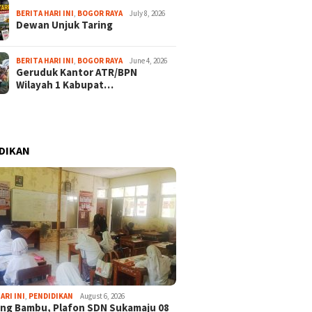
BERITA HARI INI
,
BOGOR RAYA
July 8, 2026
Dewan Unjuk Taring
BERITA HARI INI
,
BOGOR RAYA
June 4, 2026
Geruduk Kantor ATR/BPN
Wilayah 1 Kabupat…
DIKAN
February 16, 2025
March 10, 2026
akansari jadi
Dechan Resmi Mundur
Tembus Targe
ARI INI
,
PENDIDIKAN
August 6, 2026
imnas Indonesia di
dari KONI
Subhan Janji
ng Bambu, Plafon SDN Sukamaju 08