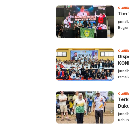
OLAHR
Tim 
jurna
Bogor 
OLAHR
Disp
KONI
jurnal
ramai
OLAHR
Terk
Duku
jurnal
Kabupa