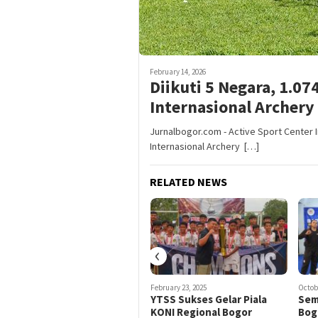
February 14, 2026
Diikuti 5 Negara, 1.0
Internasional Archer
Jurnalbogor.com - Active Sport Center
Internasional Archery […]
RELATED NEWS
‹
May 31, 2026
February 23, 2025
Octobe
Dispora Open Karate
YTSS Sukses Gelar Piala
Sem
Championship 2026, Ketua
KONI Regional Bogor
Bog