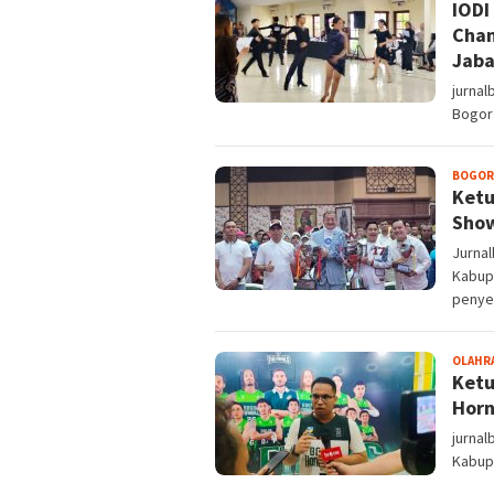
IODI
Cham
Jaba
jurnal
Bogor
BOGOR
Ketu
Show
Jurnal
Kabup
penye
OLAHR
Ketu
Horn
jurnal
Kabup