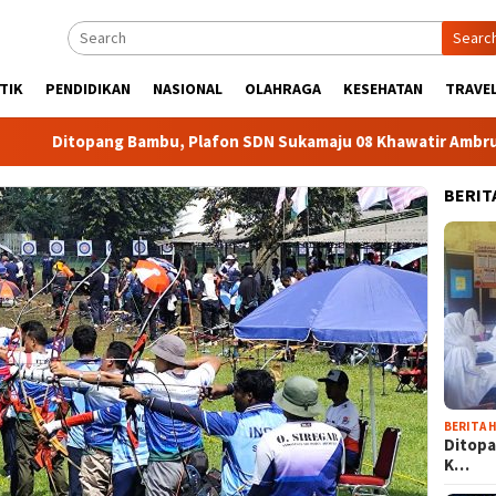
Searc
TIK
PENDIDIKAN
NASIONAL
OLAHRAGA
KESEHATAN
TRAVEL
ambu, Plafon SDN Sukamaju 08 Khawatir Ambruk
Adira E
BERIT
BERITA H
Ditopa
K…