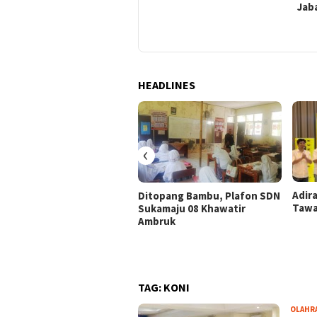
KONI Atep: Sinergitas Kunci
Jab
Prestasi
HEADLINES
‹
Adir
Ditopang Bambu, Plafon SDN
Tawa
Sukamaju 08 Khawatir
Ambruk
TAG:
KONI
OLAHR