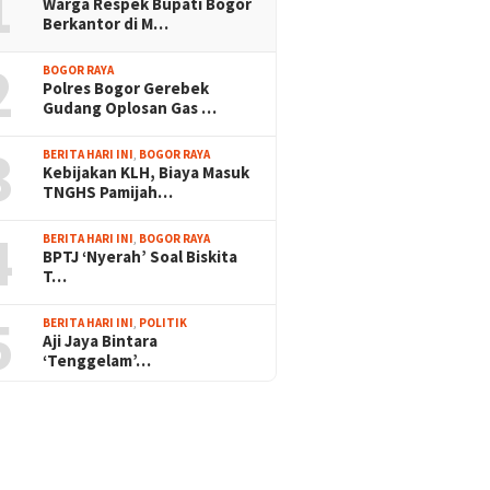
1
Warga Respek Bupati Bogor
Berkantor di M…
2
BOGOR RAYA
Polres Bogor Gerebek
Gudang Oplosan Gas …
3
BERITA HARI INI
,
BOGOR RAYA
Kebijakan KLH, Biaya Masuk
TNGHS Pamijah…
4
BERITA HARI INI
,
BOGOR RAYA
BPTJ ‘Nyerah’ Soal Biskita
T…
5
BERITA HARI INI
,
POLITIK
Aji Jaya Bintara
‘Tenggelam’…