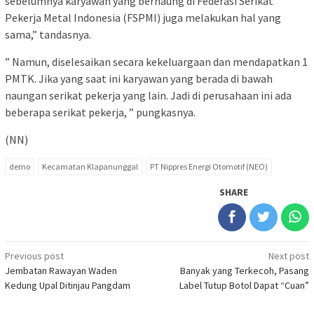
sebelumnya karyawan yang bernaung di Federasi Serikat
Pekerja Metal Indonesia (FSPMI) juga melakukan hal yang
sama,” tandasnya.
” Namun, diselesaikan secara kekeluargaan dan mendapatkan 1
PMTK. Jika yang saat ini karyawan yang berada di bawah
naungan serikat pekerja yang lain. Jadi di perusahaan ini ada
beberapa serikat pekerja, ” pungkasnya.
(NN)
demo
Kecamatan Klapanunggal
PT Nippres Energi Otomotif (NEO)
SHARE
Post
Previous post
Next post
Jembatan Rawayan Waden
Banyak yang Terkecoh, Pasang
navigation
Kedung Upal Ditinjau Pangdam
Label Tutup Botol Dapat “Cuan”