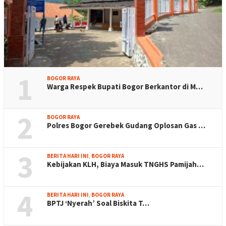
1
BOGOR RAYA
Warga Respek Bupati Bogor Berkantor di M…
2
BOGOR RAYA
Polres Bogor Gerebek Gudang Oplosan Gas …
3
BERITA HARI INI
,
BOGOR RAYA
Kebijakan KLH, Biaya Masuk TNGHS Pamijah…
4
BERITA HARI INI
,
BOGOR RAYA
BPTJ ‘Nyerah’ Soal Biskita T…