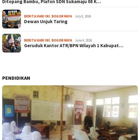
Ditopang Bambu, Plafon SDN Sukamaju 08 K…
BERITA HARI INI
,
BOGOR RAYA
July 8, 2026
Dewan Unjuk Taring
BERITA HARI INI
,
BOGOR RAYA
June 4, 2026
Geruduk Kantor ATR/BPN Wilayah 1 Kabupat…
PENDIDIKAN