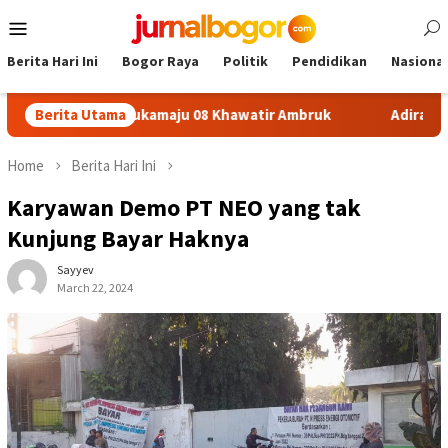
Skip
Mobile
to
Menu
content
Berita Hari Ini
Bogor Raya
Politik
Pendidikan
Nasional
on SDN Sukamaju 08 Khawatir Ambruk
Berita Utama
Adira Expo Merdek
Home
Berita Hari Ini
Karyawan Demo PT NEO yang tak
Kunjung Bayar Haknya
Sayyev
March 22, 2024