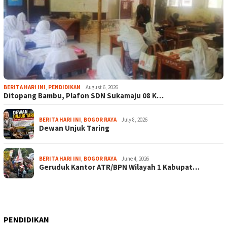
BERITA HARI INI
,
PENDIDIKAN
August 6, 2026
Ditopang Bambu, Plafon SDN Sukamaju 08 K…
BERITA HARI INI
,
BOGOR RAYA
July 8, 2026
Dewan Unjuk Taring
BERITA HARI INI
,
BOGOR RAYA
June 4, 2026
Geruduk Kantor ATR/BPN Wilayah 1 Kabupat…
PENDIDIKAN