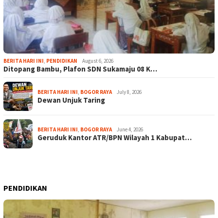
BERITA HARI INI
,
PENDIDIKAN
August 6, 2026
Ditopang Bambu, Plafon SDN Sukamaju 08 K…
BERITA HARI INI
,
BOGOR RAYA
July 8, 2026
Dewan Unjuk Taring
BERITA HARI INI
,
BOGOR RAYA
June 4, 2026
Geruduk Kantor ATR/BPN Wilayah 1 Kabupat…
PENDIDIKAN