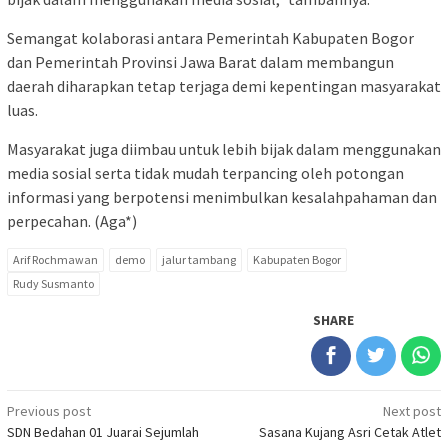
Semangat kolaborasi antara Pemerintah Kabupaten Bogor
dan Pemerintah Provinsi Jawa Barat dalam membangun
daerah diharapkan tetap terjaga demi kepentingan masyarakat
luas.
Masyarakat juga diimbau untuk lebih bijak dalam menggunakan
media sosial serta tidak mudah terpancing oleh potongan
informasi yang berpotensi menimbulkan kesalahpahaman dan
perpecahan. (Aga*)
Arif Rochmawan
demo
jalur tambang
Kabupaten Bogor
Rudy Susmanto
SHARE
Post
Previous post
Next post
SDN Bedahan 01 Juarai Sejumlah
Sasana Kujang Asri Cetak Atlet
navigation