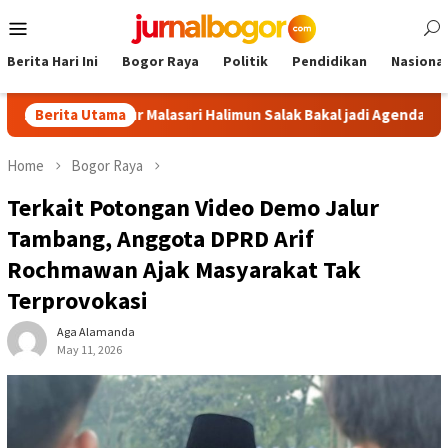
Skip
Mobile
to
Menu
content
Berita Hari Ini
Bogor Raya
Politik
Pendidikan
Nasional
r: Tour Malasari Halimun Salak Bakal jadi Agenda Tahunan
Berita Utama
Home
Bogor Raya
Terkait Potongan Video Demo Jalur
Tambang, Anggota DPRD Arif
Rochmawan Ajak Masyarakat Tak
Terprovokasi
Aga Alamanda
May 11, 2026