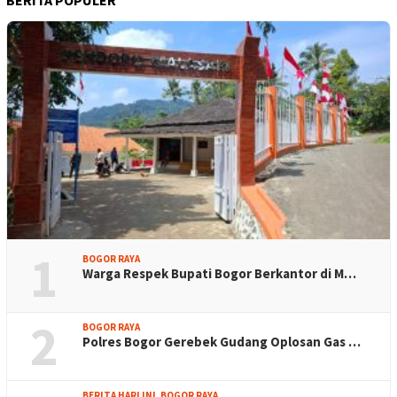
BERITA POPULER
1
BOGOR RAYA
Warga Respek Bupati Bogor Berkantor di M…
2
BOGOR RAYA
Polres Bogor Gerebek Gudang Oplosan Gas …
BERITA HARI INI
,
BOGOR RAYA