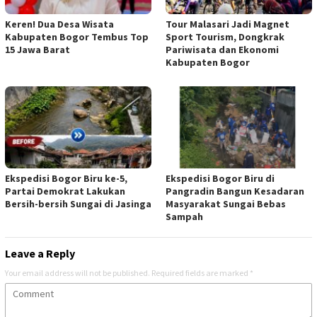
Keren! Dua Desa Wisata
Tour Malasari Jadi Magnet
Kabupaten Bogor Tembus Top
Sport Tourism, Dongkrak
15 Jawa Barat
Pariwisata dan Ekonomi
Kabupaten Bogor
Ekspedisi Bogor Biru ke-5,
Ekspedisi Bogor Biru di
Partai Demokrat Lakukan
Pangradin Bangun Kesadaran
Bersih-bersih Sungai di Jasinga
Masyarakat Sungai Bebas
Sampah
Leave a Reply
Your email address will not be published.
Required fields are marked
*