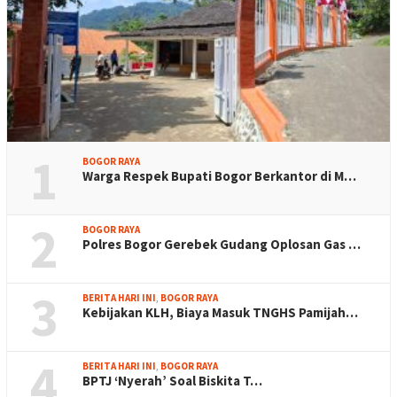
1
BOGOR RAYA
Warga Respek Bupati Bogor Berkantor di M…
2
BOGOR RAYA
Polres Bogor Gerebek Gudang Oplosan Gas …
3
BERITA HARI INI
,
BOGOR RAYA
Kebijakan KLH, Biaya Masuk TNGHS Pamijah…
4
BERITA HARI INI
,
BOGOR RAYA
BPTJ ‘Nyerah’ Soal Biskita T…