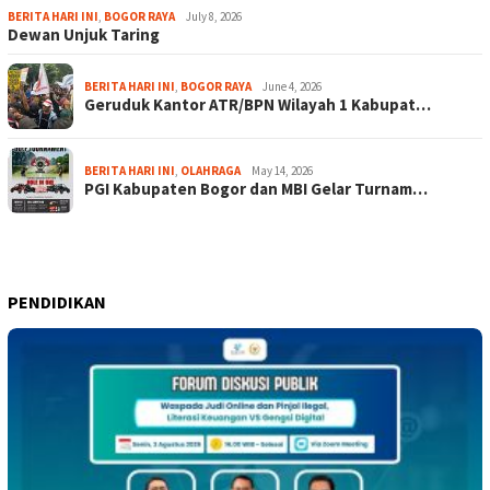
BERITA HARI INI
,
BOGOR RAYA
July 8, 2026
Dewan Unjuk Taring
BERITA HARI INI
,
BOGOR RAYA
June 4, 2026
Geruduk Kantor ATR/BPN Wilayah 1 Kabupat…
BERITA HARI INI
,
OLAHRAGA
May 14, 2026
PGI Kabupaten Bogor dan MBI Gelar Turnam…
PENDIDIKAN