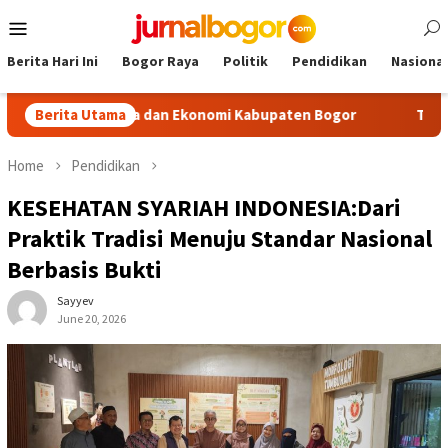
Skip
Mobile
to
Menu
content
Berita Hari Ini
Bogor Raya
Politik
Pendidikan
Nasional
ta dan Ekonomi Kabupaten Bogor
Berita Utama
Tour Malasari Halimun Sa
Home
Pendidikan
KESEHATAN SYARIAH INDONESIA:Dari
Praktik Tradisi Menuju Standar Nasional
Berbasis Bukti
Sayyev
June 20, 2026