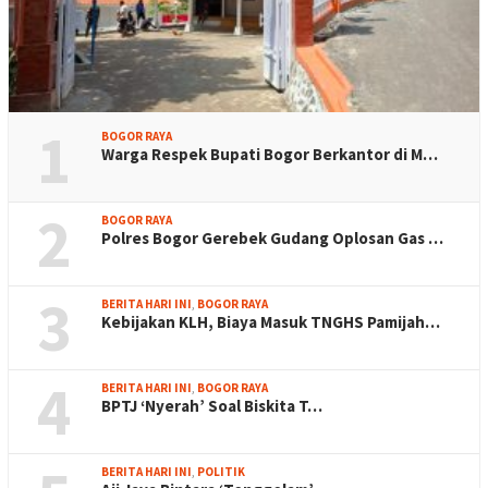
1
BOGOR RAYA
Warga Respek Bupati Bogor Berkantor di M…
2
BOGOR RAYA
Polres Bogor Gerebek Gudang Oplosan Gas …
3
BERITA HARI INI
,
BOGOR RAYA
Kebijakan KLH, Biaya Masuk TNGHS Pamijah…
4
BERITA HARI INI
,
BOGOR RAYA
BPTJ ‘Nyerah’ Soal Biskita T…
BERITA HARI INI
,
POLITIK