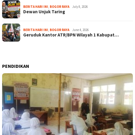
BERITA HARI INI
,
BOGOR RAYA
July 8, 2026
Dewan Unjuk Taring
BERITA HARI INI
,
BOGOR RAYA
June 4, 2026
Geruduk Kantor ATR/BPN Wilayah 1 Kabupat…
PENDIDIKAN