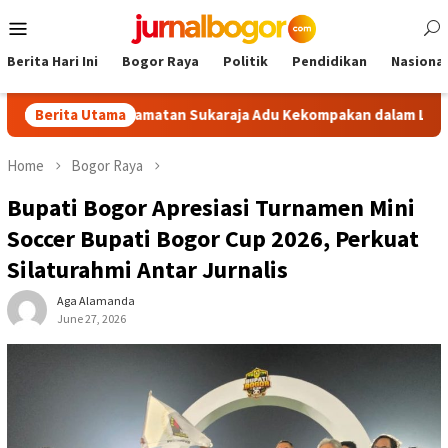
Skip
Mobile
to
Menu
content
Berita Hari Ini
Bogor Raya
Politik
Pendidikan
Nasional
a se-Kecamatan Sukaraja Adu Kekompakan dalam Lomba PBB
Berita Utama
Home
Bogor Raya
Bupati Bogor Apresiasi Turnamen Mini
Soccer Bupati Bogor Cup 2026, Perkuat
Silaturahmi Antar Jurnalis
Aga Alamanda
June 27, 2026