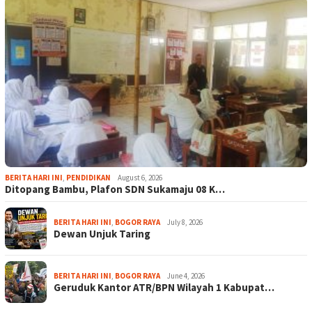
BERITA HARI INI
,
PENDIDIKAN
August 6, 2026
Ditopang Bambu, Plafon SDN Sukamaju 08 K…
BERITA HARI INI
,
BOGOR RAYA
July 8, 2026
Dewan Unjuk Taring
BERITA HARI INI
,
BOGOR RAYA
June 4, 2026
Geruduk Kantor ATR/BPN Wilayah 1 Kabupat…