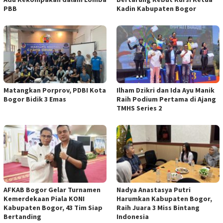
PBB
Kadin Kabupaten Bogor
Matangkan Porprov, PDBI Kota
Ilham Dzikri dan Ida Ayu Manik
Bogor Bidik 3 Emas
Raih Podium Pertama di Ajang
TMHS Series 2
AFKAB Bogor Gelar Turnamen
Nadya Anastasya Putri
Kemerdekaan Piala KONI
Harumkan Kabupaten Bogor,
Kabupaten Bogor, 43 Tim Siap
Raih Juara 3 Miss Bintang
Bertanding
Indonesia