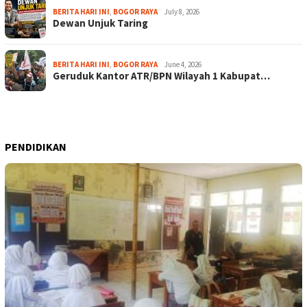
BERITA HARI INI
,
BOGOR RAYA
July 8, 2026
Dewan Unjuk Taring
BERITA HARI INI
,
BOGOR RAYA
June 4, 2026
Geruduk Kantor ATR/BPN Wilayah 1 Kabupat…
PENDIDIKAN