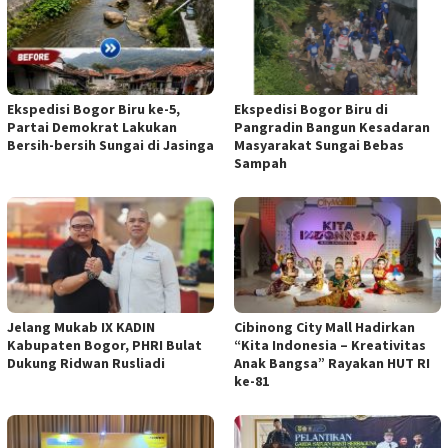
Ekspedisi Bogor Biru ke-5,
Ekspedisi Bogor Biru di
Partai Demokrat Lakukan
Pangradin Bangun Kesadaran
Bersih-bersih Sungai di Jasinga
Masyarakat Sungai Bebas
Sampah
Jelang Mukab IX KADIN
Cibinong City Mall Hadirkan
Kabupaten Bogor, PHRI Bulat
“Kita Indonesia – Kreativitas
Dukung Ridwan Rusliadi
Anak Bangsa” Rayakan HUT RI
ke-81