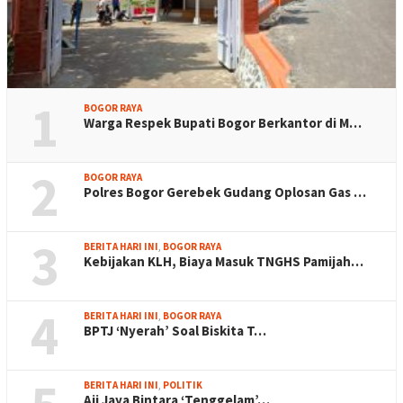
1
BOGOR RAYA
Warga Respek Bupati Bogor Berkantor di M…
2
BOGOR RAYA
Polres Bogor Gerebek Gudang Oplosan Gas …
3
BERITA HARI INI
,
BOGOR RAYA
Kebijakan KLH, Biaya Masuk TNGHS Pamijah…
4
BERITA HARI INI
,
BOGOR RAYA
BPTJ ‘Nyerah’ Soal Biskita T…
BERITA HARI INI
,
POLITIK
Aji Jaya Bintara ‘Tenggelam’…