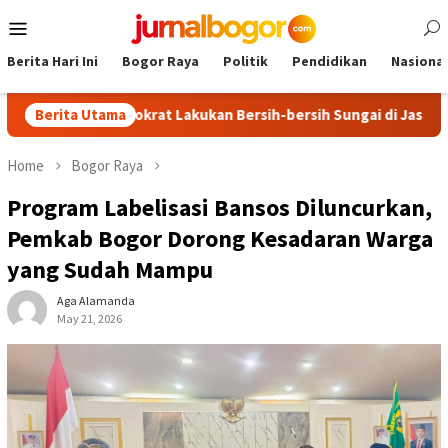
Skip
Mobile
to
Menu
content
Berita Hari Ini
Bogor Raya
Politik
Pendidikan
Nasional
rtai Demokrat Lakukan Bersih-bersih Sungai di Jasinga
Berita Utama
Ek
Home
Bogor Raya
Program Labelisasi Bansos Diluncurkan,
Pemkab Bogor Dorong Kesadaran Warga
yang Sudah Mampu
Aga Alamanda
May 21, 2026