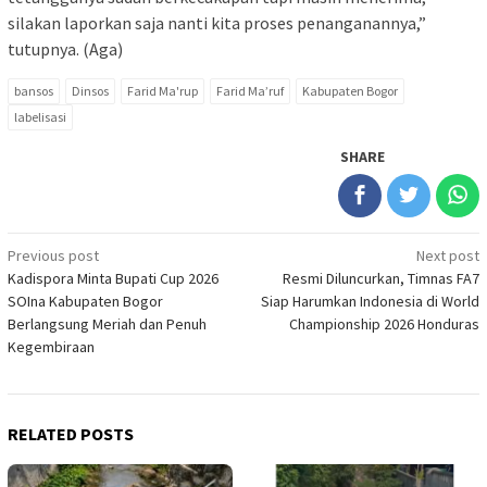
silakan laporkan saja nanti kita proses penanganannya,”
tutupnya. (Aga)
bansos
Dinsos
Farid Ma'rup
Farid Ma’ruf
Kabupaten Bogor
labelisasi
SHARE
Post
Previous post
Next post
Kadispora Minta Bupati Cup 2026
Resmi Diluncurkan, Timnas FA7
navigation
SOIna Kabupaten Bogor
Siap Harumkan Indonesia di World
Berlangsung Meriah dan Penuh
Championship 2026 Honduras
Kegembiraan
RELATED POSTS