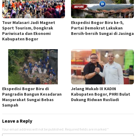
Tour Malasari Jadi Magnet
Ekspedisi Bogor Biru ke-5,
Sport Tourism, Dongkrak
Partai Demokrat Lakukan
Pariwisata dan Ekonomi
Bersih-bersih Sungai di Jasinga
Kabupaten Bogor
Ekspedisi Bogor Biru di
Jelang Mukab IX KADIN
Pangradin Bangun Kesadaran
Kabupaten Bogor, PHRI Bulat
Masyarakat Sungai Bebas
Dukung Ridwan Rusliadi
Sampah
Leave a Reply
Your email address will not be published.
Required fields are marked
*