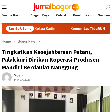
Skip
Mobile
to
Menu
content
Berita Hari Ini
Bogor Raya
Politik
Pendidikan
Nasional
i Calon Ketua Kadin
Berita Utama
Komunitas TiduRUN Jajal Jalur Baru 
Home
Bogor Raya
Tingkatkan Kesejahteraan Petani,
Palakkuri Dirikan Koperasi Produsen
Mandiri Berdaulat Nanggung
Sayyev
May 17, 2026