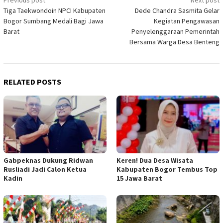
Post
Previous post
Next post
Tiga Taekwondoin NPCI Kabupaten
Dede Chandra Sasmita Gelar
navigation
Bogor Sumbang Medali Bagi Jawa
Kegiatan Pengawasan
Barat
Penyelenggaraan Pemerintah
Bersama Warga Desa Benteng
RELATED POSTS
Gabpeknas Dukung Ridwan
Keren! Dua Desa Wisata
Rusliadi Jadi Calon Ketua
Kabupaten Bogor Tembus Top
Kadin
15 Jawa Barat