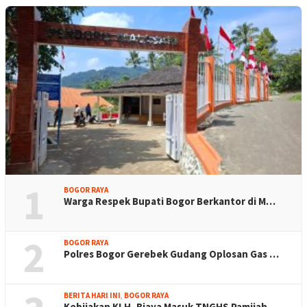
1
BOGOR RAYA
Warga Respek Bupati Bogor Berkantor di M…
2
BOGOR RAYA
Polres Bogor Gerebek Gudang Oplosan Gas …
BERITA HARI INI
,
BOGOR RAYA
Kebijakan KLH, Biaya Masuk TNGHS Pamijah…