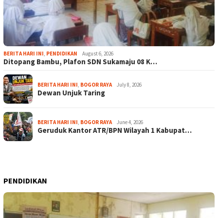
BERITA HARI INI
,
PENDIDIKAN
August 6, 2026
Ditopang Bambu, Plafon SDN Sukamaju 08 K…
BERITA HARI INI
,
BOGOR RAYA
July 8, 2026
Dewan Unjuk Taring
BERITA HARI INI
,
BOGOR RAYA
June 4, 2026
Geruduk Kantor ATR/BPN Wilayah 1 Kabupat…
PENDIDIKAN