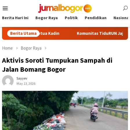
Skip
Mobile
to
Menu
content
Berita Hari Ini
Bogor Raya
Politik
Pendidikan
Nasional
Calon Ketua Kadin
Berita Utama
Komunitas TiduRUN Jajal Jalur Baru Tre
Home
Bogor Raya
Aktivis Soroti Tumpukan Sampah di
Jalan Bomang Bogor
Sayyev
May 13, 2026