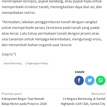
menerapkan kompos, pupuk kandang, atau pupuk hijau untuk
memperbaiki struktur tanah, meningkatkan daya ikat air, dan
menyediakan nutrisi.
“Kemudian, lakukan penggemburan tanah dengan cangkul
untuk memperbaiki aerasi, terutama pada tanah yang padat
atau keras. Lalu tutup permukaan tanah dengan jerami atau
sisa tanaman untuk menjaga kelembaban, mengurangi erosi,
dan menambah bahan organik saat terurai.
(say/cc*)
Jalan Bomang
Lingkungan hidup
SHARE
Post
Previous post
Next post
Kabupaten Bogor Tuan Rumah
13 Negara Bertarung di Sentul
navigation
Balap Motor pada Porprov 2026
Highlands Golf Club, Sentul City