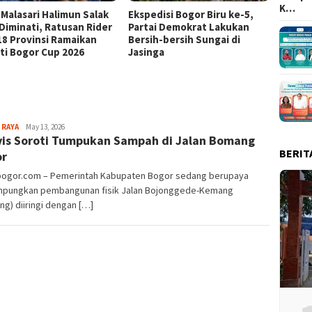
K…
 Malasari Halimun Salak
Ekspedisi Bogor Biru ke-5,
Eksped
 Diminati, Ratusan Rider
Partai Demokrat Lakukan
Pangr
 18 Provinsi Ramaikan
Bersih-bersih Sungai di
Masyar
ti Bogor Cup 2026
Jasinga
Samp
Sayyev
 RAYA
May 13, 2026
vis Soroti Tumpukan Sampah di Jalan Bomang
BERIT
or
lbogor.com – Pemerintah Kabupaten Bogor sedang berupaya
pungkan pembangunan fisik Jalan Bojonggede-Kemang
g) diiringi dengan […]