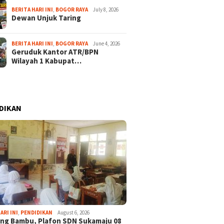
BERITA HARI INI
,
BOGOR RAYA
July 8, 2026
Dewan Unjuk Taring
BERITA HARI INI
,
BOGOR RAYA
June 4, 2026
Geruduk Kantor ATR/BPN
Wilayah 1 Kabupat…
DIKAN
ARI INI
,
PENDIDIKAN
August 6, 2026
ng Bambu, Plafon SDN Sukamaju 08