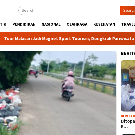
Searc
TIK
PENDIDIKAN
NASIONAL
OLAHRAGA
KESEHATAN
TRAVEL
asari Jadi Magnet Sport Tourism, Dongkrak Pariwisata dan Ekon
BERIT
BERITA H
Ditopa
K…