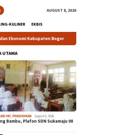
h
AUGUST 8, 2026
ING-KULINER
EKBIS
omi Kabupaten Bogor
Tour Malasari Halimun Salak Kian Di
A UTAMA
ARI INI
,
PENDIDIKAN
August 6, 2026
ng Bambu, Plafon SDN Sukamaju 08