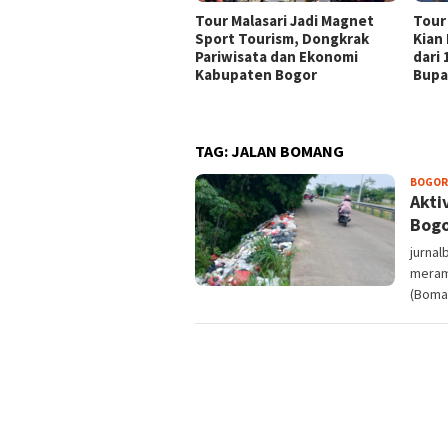
Tour Malasari Jadi Magnet
Tour
Sport Tourism, Dongkrak
Kian
Pariwisata dan Ekonomi
dari
Kabupaten Bogor
Bupa
TAG:
JALAN BOMANG
BOGOR
Akti
Bog
jurna
meram
(Boman