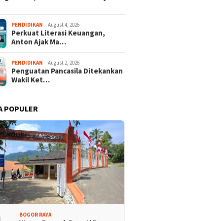
isi Bogor Biru di
Jelang Mukab IX KADIN
adin Bangun Kesadaran
Kabupaten Bogor, PHRI Bulat
PENDIDIKAN
August 4, 2026
akat Sungai Bebas
Dukung Ridwan Rusliadi
Perkuat Literasi Keuangan,
ah
Anton Ajak Ma…
PENDIDIKAN
August 2, 2026
Penguatan Pancasila Ditekankan
Wakil Ket…
A POPULER
BOGOR RAYA