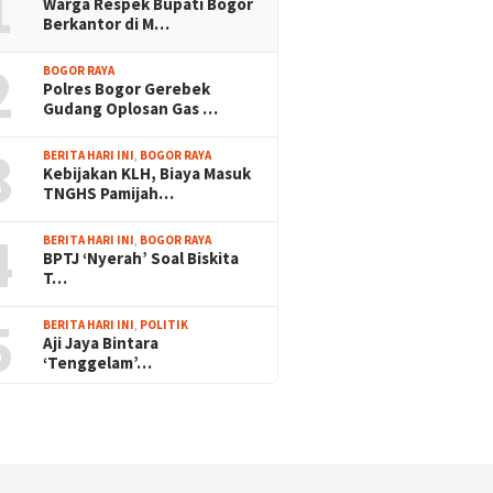
1
Warga Respek Bupati Bogor
Berkantor di M…
2
BOGOR RAYA
Polres Bogor Gerebek
Gudang Oplosan Gas …
3
BERITA HARI INI
,
BOGOR RAYA
Kebijakan KLH, Biaya Masuk
TNGHS Pamijah…
4
BERITA HARI INI
,
BOGOR RAYA
BPTJ ‘Nyerah’ Soal Biskita
T…
5
BERITA HARI INI
,
POLITIK
Aji Jaya Bintara
‘Tenggelam’…