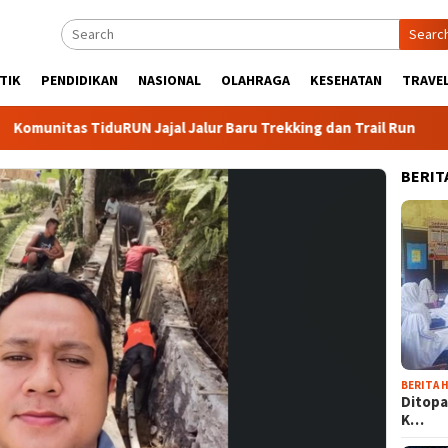
Searc
TIK
PENDIDIKAN
NASIONAL
OLAHRAGA
KESEHATAN
TRAVEL
as TiduRUN Jajal Jalur Baru Trekking dan Trail Run
DPC P
BERIT
BERITA H
Ditopa
K…