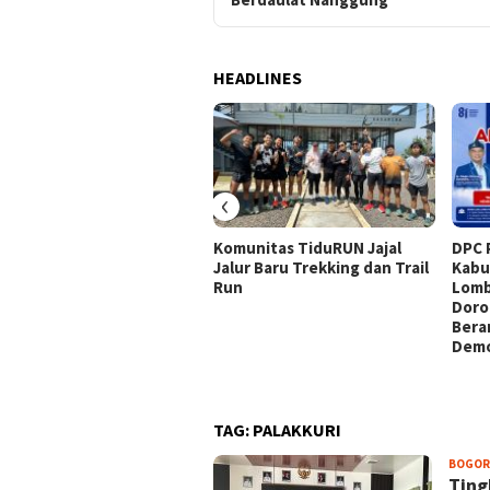
HEADLINES
‹
Komunitas TiduRUN Jajal
DPC 
Jalur Baru Trekking dan Trail
Kabu
Run
Lomb
Doro
Bera
Demo
TAG:
PALAKKURI
BOGOR
Ting