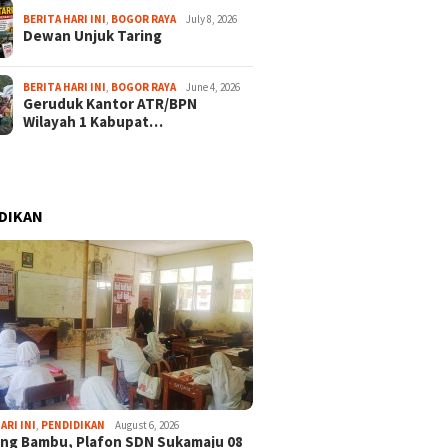
BERITA HARI INI
,
BOGOR RAYA
July 8, 2026
Dewan Unjuk Taring
BERITA HARI INI
,
BOGOR RAYA
June 4, 2026
Geruduk Kantor ATR/BPN
Wilayah 1 Kabupat…
DIKAN
ARI INI
,
PENDIDIKAN
August 6, 2026
ng Bambu, Plafon SDN Sukamaju 08