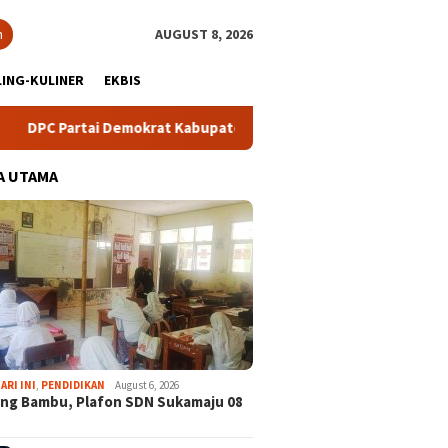
h
AUGUST 8, 2026
ING-KULINER
EKBIS
artai Demokrat Kabupaten Bogor Gelar Lomba Pidato “AHY Muda”
A UTAMA
ARI INI
,
PENDIDIKAN
August 6, 2026
ng Bambu, Plafon SDN Sukamaju 08