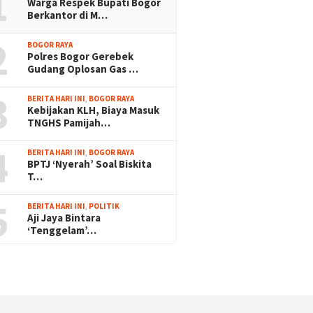
1
Warga Respek Bupati Bogor
Berkantor di M…
2
BOGOR RAYA
Polres Bogor Gerebek
Gudang Oplosan Gas …
3
BERITA HARI INI
,
BOGOR RAYA
Kebijakan KLH, Biaya Masuk
TNGHS Pamijah…
4
BERITA HARI INI
,
BOGOR RAYA
BPTJ ‘Nyerah’ Soal Biskita
T…
5
BERITA HARI INI
,
POLITIK
Aji Jaya Bintara
‘Tenggelam’…