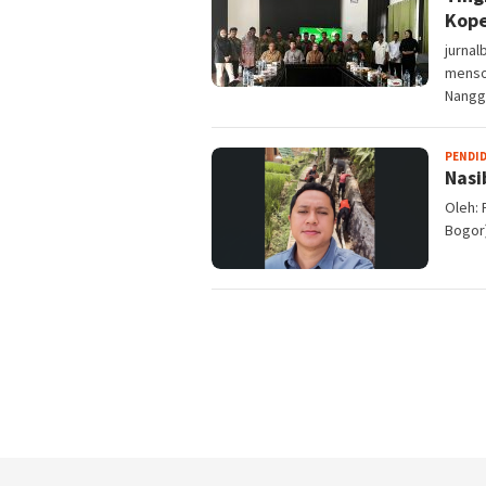
Kope
jurnal
mensos
Nangg
PENDI
Nasi
Oleh: 
Bogor)