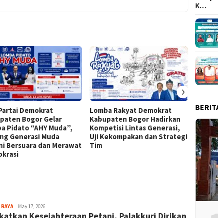
K…
›
BERIT
Partai Demokrat
Lomba Rakyat Demokrat
Keren!
paten Bogor Gelar
Kabupaten Bogor Hadirkan
Kabup
a Pidato “AHY Muda”,
Kompetisi Lintas Generasi,
Top 15
ng Generasi Muda
Uji Kekompakan dan Strategi
ni Bersuara dan Merawat
Tim
krasi
Sayyev
 RAYA
May 17, 2026
katkan Kesejahteraan Petani, Palakkuri Dirikan