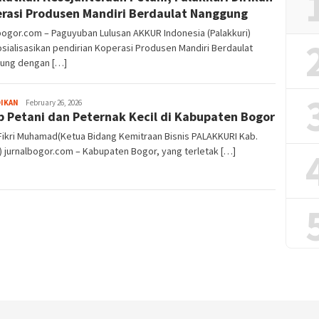
rasi Produsen Mandiri Berdaulat Nanggung
bogor.com – ‎‎Paguyuban Lulusan AKKUR Indonesia (Palakkuri)
ialisasikan pendirian Koperasi Produsen Mandiri Berdaulat
ung dengan […]
Sayyev
DIKAN
February 26, 2026
b Petani dan Peternak Kecil di Kabupaten Bogor
Fikri Muhamad(Ketua Bidang Kemitraan Bisnis PALAKKURI Kab.
 jurnalbogor.com – Kabupaten Bogor, yang terletak […]