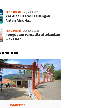
PENDIDIKAN
August 4, 2026
Perkuat Literasi Keuangan,
Anton Ajak Ma…
PENDIDIKAN
August 2, 2026
Penguatan Pancasila Ditekankan
Wakil Ket…
A POPULER
 Dua Desa Wisata
437 Rider dari 18 Provinsi
aten Bogor Tembus
Ramaikan Bupati Cup 2026
 Jawa Barat
Tour Malasari Halimun Salak
BOGOR RAYA