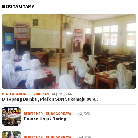
BERITA UTAMA
BERITA HARI INI
,
PENDIDIKAN
August 6, 2026
Ditopang Bambu, Plafon SDN Sukamaju 08 K…
BERITA HARI INI
,
BOGOR RAYA
July 8, 2026
Dewan Unjuk Taring
BERITA HARI INI
,
BOGOR RAYA
June 4, 2026