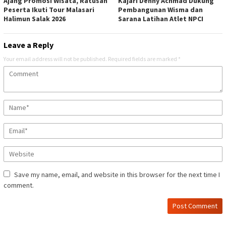
Ajang Promosi Wisata, Ratusan
Kajari Denny Achmad Dukung
Peserta Ikuti Tour Malasari
Pembangunan Wisma dan
Halimun Salak 2026
Sarana Latihan Atlet NPCI
Leave a Reply
Your email address will not be published.
Required fields are marked
*
Save my name, email, and website in this browser for the next time I
comment.