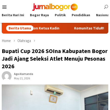
Skip
Mobile
to
Menu
content
Berita Hari Ini
Bogor Raya
Politik
Pendidikan
Nasional
 Jadi Calon Ketua Kadin
Berita Utama
Komunitas TiduRUN Jajal Jalur B
Home
Olahraga
Bupati Cup 2026 SOIna Kabupaten Bogor
Jadi Ajang Seleksi Atlet Menuju Pesonas
2026
Aga Alamanda
May 21, 2026