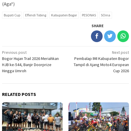
(Aga*)
Bupati Cup
Effendi Tobing
Kabupaten Bogor
PESONAS
SOina
SHARE
Post
Previous post
Next post
Bogor Hujan Trail 2026 Meriahkan
Pembalap IMI Kabupaten Bogor
navigation
HJB ke-544, Banjir Doorprize
Tampil di Ajang Moto4 European
Hingga Umroh
Cup 2026
RELATED POSTS