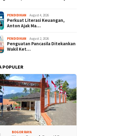
 Rakyat Demokrat
Keren! Dua Desa Wisata
PENDIDIKAN
August 4, 2026
Perkuat Literasi Keuangan,
aten Bogor Hadirkan
Kabupaten Bogor Tembus
Anton Ajak Ma…
isi Lintas Generasi,
Top 15 Jawa Barat
kompakan dan Strategi
PENDIDIKAN
August 2, 2026
Penguatan Pancasila Ditekankan
Wakil Ket…
A POPULER
BOGOR RAYA