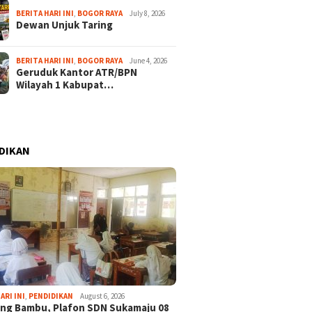
BERITA HARI INI
,
BOGOR RAYA
July 8, 2026
Dewan Unjuk Taring
BERITA HARI INI
,
BOGOR RAYA
June 4, 2026
Geruduk Kantor ATR/BPN
Wilayah 1 Kabupat…
DIKAN
ARI INI
,
PENDIDIKAN
August 6, 2026
ng Bambu, Plafon SDN Sukamaju 08