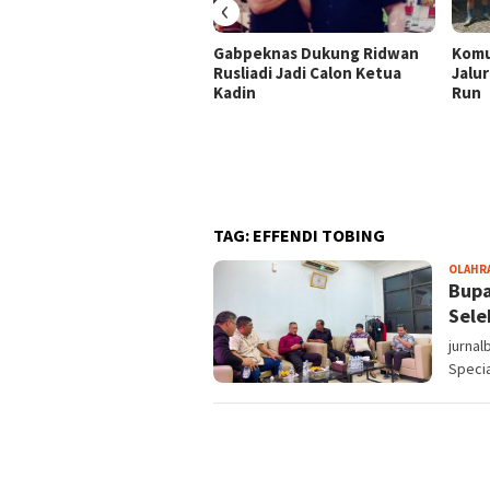
‹
Gabpeknas Dukung Ridwan
Komu
Rusliadi Jadi Calon Ketua
Jalur
Kadin
Run
TAG:
EFFENDI TOBING
OLAHR
Bupa
Sele
jurnal
Specia