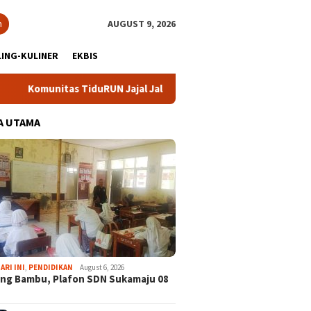
h
AUGUST 9, 2026
ING-KULINER
EKBIS
nitas TiduRUN Jajal Jalur Baru Trekking dan Trail Run
DP
A UTAMA
ARI INI
,
PENDIDIKAN
August 6, 2026
ng Bambu, Plafon SDN Sukamaju 08