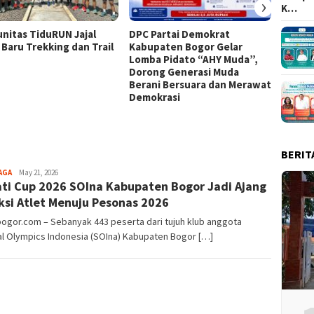
›
K…
nitas TiduRUN Jajal
DPC Partai Demokrat
Lomba
 Baru Trekking dan Trail
Kabupaten Bogor Gelar
Kabup
Lomba Pidato “AHY Muda”,
Kompet
Dorong Generasi Muda
Uji Ke
Berani Bersuara dan Merawat
Tim
Demokrasi
BERIT
Aga
AGA
May 21, 2026
ti Cup 2026 SOIna Kabupaten Bogor Jadi Ajang
Alamanda
ksi Atlet Menuju Pesonas 2026
bogor.com – Sebanyak 443 peserta dari tujuh klub anggota
l Olympics Indonesia (SOIna) Kabupaten Bogor […]