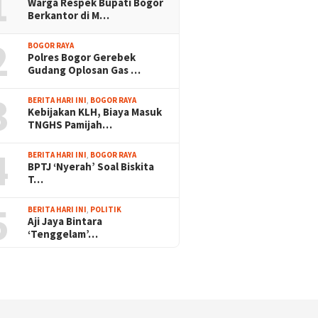
1
Warga Respek Bupati Bogor
Berkantor di M…
2
BOGOR RAYA
Polres Bogor Gerebek
Gudang Oplosan Gas …
3
BERITA HARI INI
,
BOGOR RAYA
Kebijakan KLH, Biaya Masuk
TNGHS Pamijah…
4
BERITA HARI INI
,
BOGOR RAYA
BPTJ ‘Nyerah’ Soal Biskita
T…
5
BERITA HARI INI
,
POLITIK
Aji Jaya Bintara
‘Tenggelam’…