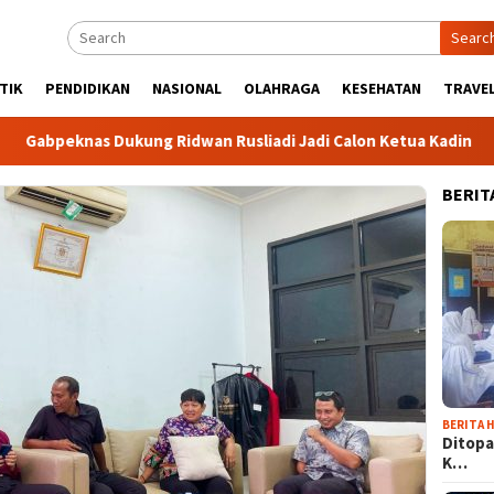
Searc
TIK
PENDIDIKAN
NASIONAL
OLAHRAGA
KESEHATAN
TRAVEL
nas Dukung Ridwan Rusliadi Jadi Calon Ketua Kadin
Komu
BERIT
BERITA H
Ditopa
K…