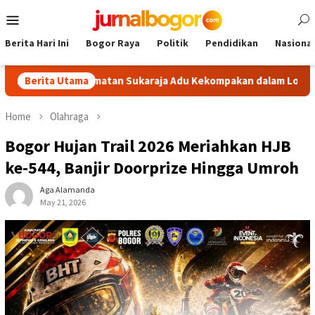
Skip
Mobile
to
Menu
content
Berita Hari Ini
Bogor Raya
Politik
Pendidikan
Nasional
se-Kecamatan Sukaraja Adu Kekompakan dalam Lomba PBB
Berita Utama
Home
Olahraga
Bogor Hujan Trail 2026 Meriahkan HJB
ke-544, Banjir Doorprize Hingga Umroh
Aga Alamanda
May 21, 2026