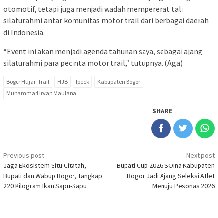
otomotif, tetapi juga menjadi wadah mempererat tali
silaturahmi antar komunitas motor trail dari berbagai daerah
di Indonesia.
“Event ini akan menjadi agenda tahunan saya, sebagai ajang
silaturahmi para pecinta motor trail,” tutupnya. (Aga)
Bogor Hujan Trail
HJB
Ipeck
Kabupaten Bogor
Muhammad Irvan Maulana
SHARE
Post
Previous post
Next post
Jaga Ekosistem Situ Citatah,
Bupati Cup 2026 SOIna Kabupaten
navigation
Bupati dan Wabup Bogor, Tangkap
Bogor Jadi Ajang Seleksi Atlet
220 Kilogram Ikan Sapu-Sapu
Menuju Pesonas 2026