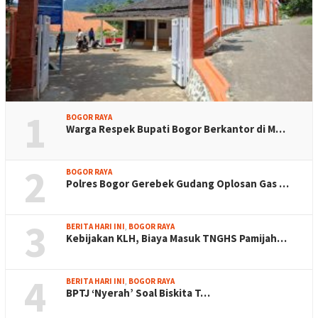
1
BOGOR RAYA
Warga Respek Bupati Bogor Berkantor di M…
2
BOGOR RAYA
Polres Bogor Gerebek Gudang Oplosan Gas …
3
BERITA HARI INI
,
BOGOR RAYA
Kebijakan KLH, Biaya Masuk TNGHS Pamijah…
4
BERITA HARI INI
,
BOGOR RAYA
BPTJ ‘Nyerah’ Soal Biskita T…