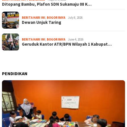
Ditopang Bambu, Plafon SDN Sukamaju 08 K…
BERITA HARI INI
,
BOGOR RAYA
July 8, 2026
Dewan Unjuk Taring
BERITA HARI INI
,
BOGOR RAYA
June 4, 2026
Geruduk Kantor ATR/BPN Wilayah 1 Kabupat…
PENDIDIKAN